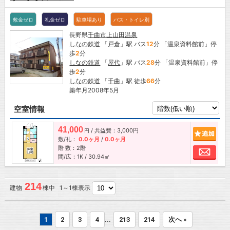
敷金ゼロ
礼金ゼロ
駐車場あり
バス・トイレ別
長野県
千曲市
上山田温泉
しなの鉄道
「
戸倉
」駅 バス
12
分 「温泉資料館前」停
歩
2
分
しなの鉄道
「
屋代
」駅 バス
28
分 「温泉資料館前」停
歩
2
分
しなの鉄道
「
千曲
」駅 徒歩
66
分
築年月2008年5月
空室情報
41,000
/ 共益費：3,000円
追加
円
敷/礼：
0.0ヶ月
/
0.0ヶ月
階 数：2階
お問
間/広：1K / 30.94㎡
214
建物
棟中 1～1棟表示
...
1
2
3
4
213
214
次へ »