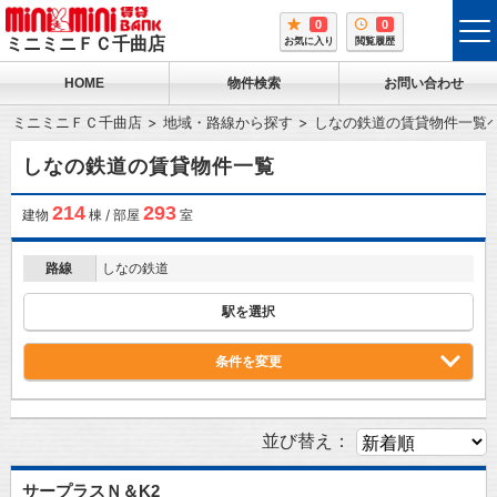
0
0
tog
ミニミニＦＣ千曲店
お気に入り
閲覧履歴
me
HOME
物件検索
お問い合わせ
ミニミニＦＣ千曲店
地域・路線から探す
しなの鉄道の賃貸物件一覧
しなの鉄道の賃貸物件一覧
214
293
建物
棟 / 部屋
室
路線
しなの鉄道
駅を選択
条件を変更
並び替え：
サープラスＮ＆K2