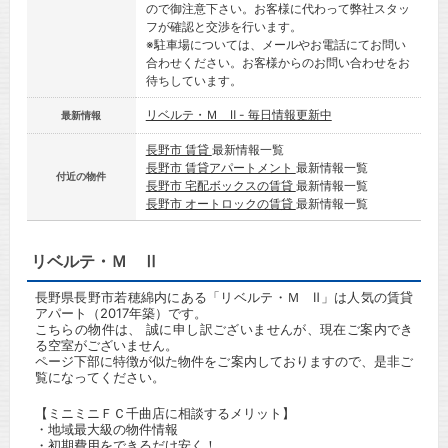
ので御注意下さい。お客様に代わって弊社スタッ
フが確認と交渉を行います。
※駐車場については、メールやお電話にてお問い
合わせください。お客様からのお問い合わせをお
待ちしています。
リベルテ・Ｍ Ⅱ - 毎日情報更新中
最新情報
長野市 賃貸
最新情報一覧
長野市 賃貸アパートメント
最新情報一覧
付近の物件
長野市 宅配ボックスの賃貸
最新情報一覧
長野市 オートロックの賃貸
最新情報一覧
リベルテ・Ｍ Ⅱ
長野県長野市若穂綿内にある「リベルテ・Ｍ Ⅱ」は人気の賃貸
アパート（2017年築）です。
こちらの物件は、 誠に申し訳ございませんが、現在ご案内でき
る空室がございません。
ページ下部に特徴が似た物件をご案内しておりますので、是非ご
覧になってください。
【ミニミニＦＣ千曲店に相談するメリット】
・地域最大級の物件情報
・初期費用をできるだけ安く！