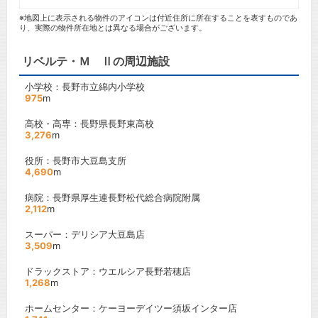
※地図上に表示される物件のアイコンは付近住所に所在することを表すものであ
り、実際の物件所在地とは異なる場合がございます。
リベルテ・Ｍ Ⅱの周辺施設
小学校：長野市立綿内小学校
975
m
高校・高専：長野県長野東高校
3,276
m
役所：長野市大豆島支所
4,690
m
病院：長野県厚生連長野松代総合病院附属
2,112
m
スーパー：デリシア大豆島店
3,509
m
ドラックストア：ウエルシア長野若穂店
1,268
m
ホームセンター：ケーヨーデイツー須坂インター店