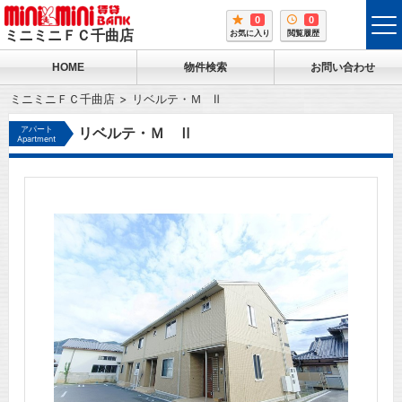
0
0
tog
ミニミニＦＣ千曲店
お気に入り
閲覧履歴
me
HOME
物件検索
お問い合わせ
ミニミニＦＣ千曲店
リベルテ・Ｍ Ⅱ
アパート
リベルテ・Ｍ Ⅱ
Apartment