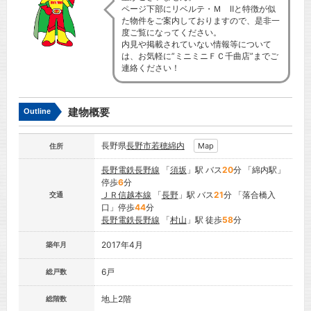
ページ下部にリベルテ・Ｍ Ⅱと特徴が似
た物件をご案内しておりますので、是非一
度ご覧になってください。
内見や掲載されていない情報等について
は、お気軽に”ミニミニＦＣ千曲店”までご
連絡ください！
建物概要
Outline
長野県
長野市
若穂綿内
Map
住所
長野電鉄長野線
「
須坂
」駅 バス
20
分 「綿内駅」
停歩
6
分
ＪＲ信越本線
「
長野
」駅 バス
21
分 「落合橋入
交通
口」停歩
44
分
長野電鉄長野線
「
村山
」駅 徒歩
58
分
2017年4月
築年月
6戸
総戸数
地上2階
総階数