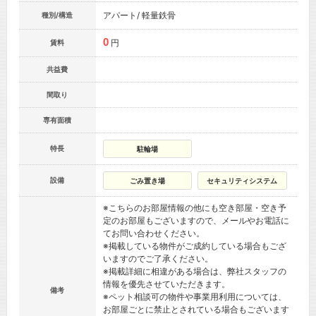
アパート/ 軽量鉄骨
種別/構造
0
円
賃料
共益費
間取り
専有面積
特長
駐輪場
設備
ごみ置き場
セキュリティシステム
※こちらのお部屋情報の他にも空き部屋・空き予
定のお部屋もございますので、メールやお電話に
てお問い合わせください。
※掲載している物件がご成約している場合もござ
いますのでご了承ください。
※掲載詳細に相違がある場合は、弊社スタッフの
情報を優先させていただきます。
備考
※ペット相談可の物件や事業用利用については、
お部屋ごとに禁止とされている場合もございます