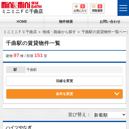
0
0
tog
ミニミニＦＣ千曲店
お気に入り
閲覧履歴
me
HOME
物件検索
お問い合わせ
ミニミニＦＣ千曲店
地域・路線から探す
千曲駅の賃貸物件一覧ペー
千曲駅の賃貸物件一覧
97
151
建物
棟 / 部屋
室
駅
千曲駅
沿線を変更
条件を変更
並び替え：
ハイツやなぎ