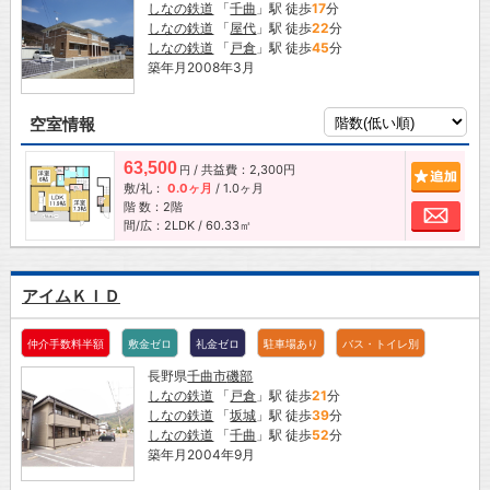
しなの鉄道
「
千曲
」駅 徒歩
17
分
しなの鉄道
「
屋代
」駅 徒歩
22
分
しなの鉄道
「
戸倉
」駅 徒歩
45
分
築年月2008年3月
空室情報
63,500
/ 共益費：2,300円
追加
円
敷/礼：
0.0ヶ月
/
1.0ヶ月
階 数：2階
お問
間/広：2LDK / 60.33㎡
アイムＫＩＤ
仲介手数料半額
敷金ゼロ
礼金ゼロ
駐車場あり
バス・トイレ別
長野県
千曲市
磯部
しなの鉄道
「
戸倉
」駅 徒歩
21
分
しなの鉄道
「
坂城
」駅 徒歩
39
分
しなの鉄道
「
千曲
」駅 徒歩
52
分
築年月2004年9月