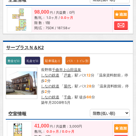
98,000
/ 共益費：0円
追加
円
敷/礼：
1.0ヶ月
/
0.0ヶ月
階 数：1階
お問
間/広：7SDK / 187.58㎡
サープラスＮ＆K2
敷金ゼロ
礼金ゼロ
駐車場あり
バス・トイレ別
長野県
千曲市
上山田温泉
しなの鉄道
「
戸倉
」駅 バス
12
分 「温泉資料館前」停
歩
2
分
しなの鉄道
「
屋代
」駅 バス
28
分 「温泉資料館前」停
歩
2
分
しなの鉄道
「
千曲
」駅 徒歩
66
分
築年月2008年5月
空室情報
41,000
/ 共益費：3,000円
追加
円
敷/礼：
0.0ヶ月
/
0.0ヶ月