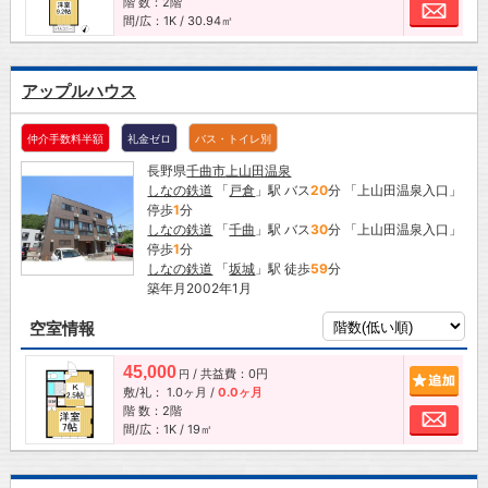
階 数：2階
お問
間/広：1K / 30.94㎡
アップルハウス
仲介手数料半額
礼金ゼロ
バス・トイレ別
長野県
千曲市
上山田温泉
しなの鉄道
「
戸倉
」駅 バス
20
分 「上山田温泉入口」
停歩
1
分
しなの鉄道
「
千曲
」駅 バス
30
分 「上山田温泉入口」
停歩
1
分
しなの鉄道
「
坂城
」駅 徒歩
59
分
築年月2002年1月
空室情報
45,000
/ 共益費：0円
追加
円
敷/礼：
1.0ヶ月
/
0.0ヶ月
階 数：2階
お問
間/広：1K / 19㎡