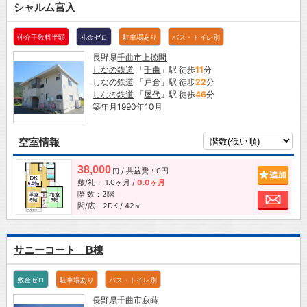
シャルム宮入
仲介手数料半額
礼金ゼロ
駐車場あり
バス・トイレ別
長野県
千曲市
上徳間
しなの鉄道
「
千曲
」駅 徒歩
11
分
しなの鉄道
「
戸倉
」駅 徒歩
22
分
しなの鉄道
「
屋代
」駅 徒歩
46
分
築年月1990年10月
空室情報
38,000
/ 共益費：0円
追加
円
敷/礼：
1.0ヶ月
/
0.0ヶ月
階 数：2階
お問
間/広：2DK / 42㎡
サニーコート B棟
敷金ゼロ
駐車場あり
バス・トイレ別
長野県
千曲市
寂蒔