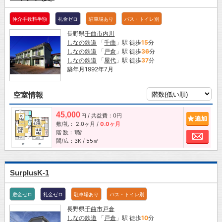
仲介手数料半額
礼金ゼロ
駐車場あり
バス・トイレ別
長野県
千曲市
内川
しなの鉄道
「
千曲
」駅 徒歩
15
分
しなの鉄道
「
戸倉
」駅 徒歩
36
分
しなの鉄道
「
屋代
」駅 徒歩
37
分
築年月1992年7月
空室情報
45,000
/ 共益費：0円
追加
円
敷/礼：
2.0ヶ月
/
0.0ヶ月
階 数：1階
お問
間/広：3K / 55㎡
SurplusK-1
敷金ゼロ
礼金ゼロ
駐車場あり
バス・トイレ別
長野県
千曲市
戸倉
しなの鉄道
「
戸倉
」駅 徒歩
10
分