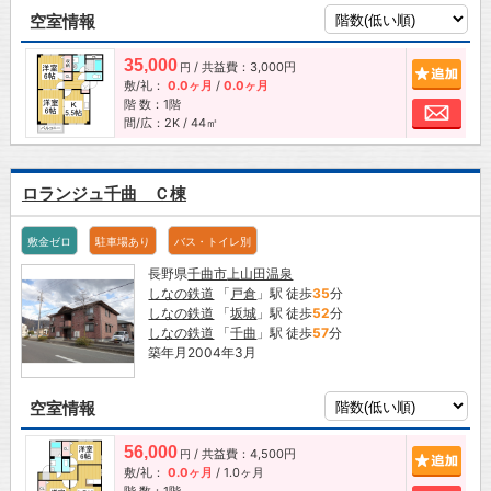
空室情報
35,000
/ 共益費：3,000円
追加
円
敷/礼：
0.0ヶ月
/
0.0ヶ月
階 数：1階
お問
間/広：2K / 44㎡
ロランジュ千曲 Ｃ棟
敷金ゼロ
駐車場あり
バス・トイレ別
長野県
千曲市
上山田温泉
しなの鉄道
「
戸倉
」駅 徒歩
35
分
しなの鉄道
「
坂城
」駅 徒歩
52
分
しなの鉄道
「
千曲
」駅 徒歩
57
分
築年月2004年3月
空室情報
56,000
/ 共益費：4,500円
追加
円
敷/礼：
0.0ヶ月
/
1.0ヶ月