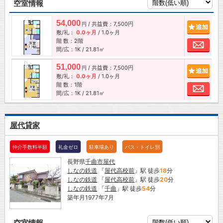
空室情報
54,000
/ 共益費：7,500円
追加
円
敷/礼：
0.0ヶ月
/
1.0ヶ月
階 数：2階
お問
間/広：1K / 21.81㎡
51,000
/ 共益費：7,500円
追加
円
敷/礼：
0.0ヶ月
/
1.0ヶ月
階 数：1階
お問
間/広：1K / 21.81㎡
屋代貸家
仲介手数料半額
礼金ゼロ
駐車場あり
バス・トイレ別
長野県
千曲市
屋代
しなの鉄道
「
屋代高校前
」駅 徒歩
18
分
しなの鉄道
「
屋代高校前
」駅 徒歩
20
分
しなの鉄道
「
千曲
」駅 徒歩
54
分
築年月1977年7月
空室情報