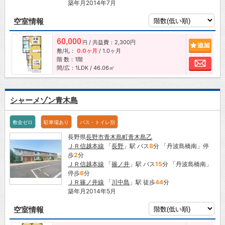
築年月2014年7月
空室情報
60,000
/ 共益費：2,300円
追加
円
敷/礼：
0.0ヶ月
/
1.0ヶ月
階 数：1階
お問
間/広：1LDK / 46.06㎡
シャーメゾン青木島
敷金ゼロ
駐車場あり
バス・トイレ別
長野県
長野市
青木島町青木島乙
ＪＲ信越本線
「
長野
」駅 バス
8
分 「丹波島橋南」停
歩
2
分
ＪＲ信越本線
「
篠ノ井
」駅 バス
15
分 「丹波島橋南」
停歩
6
分
ＪＲ篠ノ井線
「
川中島
」駅 徒歩
44
分
築年月2014年5月
空室情報