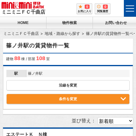
0
0
tog
ミニミニＦＣ千曲店
お気に入り
閲覧履歴
me
HOME
物件検索
お問い合わせ
ミニミニＦＣ千曲店
地域・路線から探す
篠ノ井駅の賃貸物件一覧ペ
篠ノ井駅の賃貸物件一覧
88
108
建物
棟 / 部屋
室
駅
篠ノ井駅
沿線を変更
条件を変更
並び替え：
エステートＫ Ｎ棟