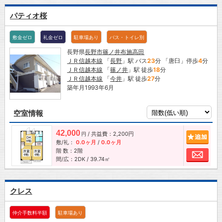
パティオ桜
敷金ゼロ
礼金ゼロ
駐車場あり
バス・トイレ別
長野県
長野市
篠ノ井布施高田
ＪＲ信越本線
「
長野
」駅 バス
23
分 「唐臼」停歩
4
分
ＪＲ信越本線
「
篠ノ井
」駅 徒歩
18
分
ＪＲ信越本線
「
今井
」駅 徒歩
27
分
築年月1993年6月
空室情報
42,000
/ 共益費：2,200円
追加
円
敷/礼：
0.0ヶ月
/
0.0ヶ月
階 数：2階
お問
間/広：2DK / 39.74㎡
クレス
仲介手数料半額
駐車場あり