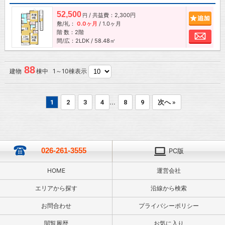
52,500
/ 共益費：2,300円
追加
円
敷/礼：
0.0ヶ月
/
1.0ヶ月
階 数：2階
お問
間/広：2LDK / 58.48㎡
88
建物
棟中 1～10棟表示
...
1
2
3
4
8
9
次へ »
026-261-3555
PC版
HOME
運営会社
エリアから探す
沿線から検索
お問合わせ
プライバシーポリシー
閲覧履歴
お気に入り