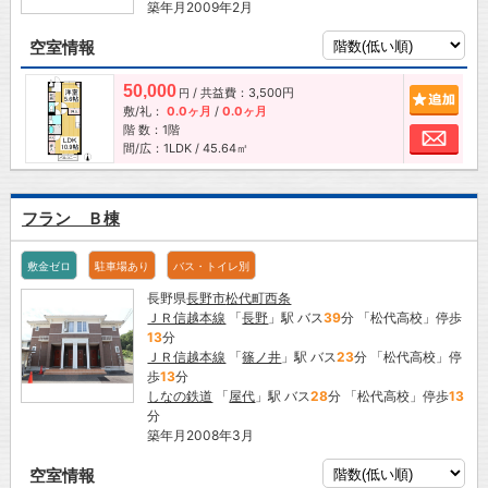
築年月2009年2月
空室情報
50,000
/ 共益費：3,500円
追加
円
敷/礼：
0.0ヶ月
/
0.0ヶ月
階 数：1階
お問
間/広：1LDK / 45.64㎡
フラン Ｂ棟
敷金ゼロ
駐車場あり
バス・トイレ別
長野県
長野市
松代町西条
ＪＲ信越本線
「
長野
」駅 バス
39
分 「松代高校」停歩
13
分
ＪＲ信越本線
「
篠ノ井
」駅 バス
23
分 「松代高校」停
歩
13
分
しなの鉄道
「
屋代
」駅 バス
28
分 「松代高校」停歩
13
分
築年月2008年3月
空室情報