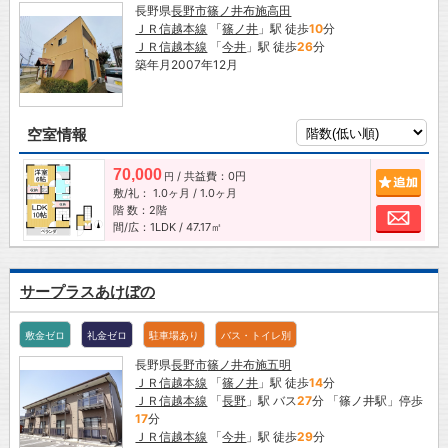
長野県
長野市
篠ノ井布施高田
ＪＲ信越本線
「
篠ノ井
」駅 徒歩
10
分
ＪＲ信越本線
「
今井
」駅 徒歩
26
分
築年月2007年12月
空室情報
70,000
/ 共益費：0円
追加
円
敷/礼：
1.0ヶ月
/
1.0ヶ月
階 数：2階
お問
間/広：1LDK / 47.17㎡
サープラスあけぼの
敷金ゼロ
礼金ゼロ
駐車場あり
バス・トイレ別
長野県
長野市
篠ノ井布施五明
ＪＲ信越本線
「
篠ノ井
」駅 徒歩
14
分
ＪＲ信越本線
「
長野
」駅 バス
27
分 「篠ノ井駅」停歩
17
分
ＪＲ信越本線
「
今井
」駅 徒歩
29
分