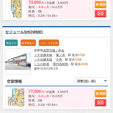
73,000
/ 共益費：3,900円
追加
円
敷/礼：
0.0ヶ月
/
10.0万円
階 数：1階
お問
間/広：2LDK / 54.36㎡
セジュールSHOWMEI
敷金ゼロ
駐車場あり
バス・トイレ別
長野県
長野市
篠ノ井会
ＪＲ信越本線
「
篠ノ井
」駅 徒歩
20
分
ＪＲ信越本線
「
今井
」駅 徒歩
38
分
しなの鉄道
「
屋代高校前
」駅 徒歩
45
分
築年月2012年3月
空室情報
77,000
/ 共益費：5,500円
追加
円
敷/礼：
0.0ヶ月
/
10.0万円
階 数：2階
お問
間/広：2LDK / 65.84㎡