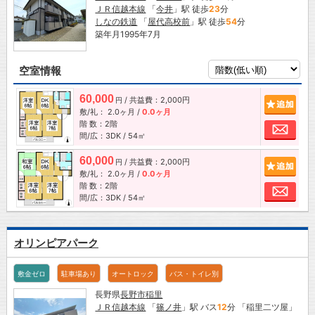
ＪＲ信越本線
「
今井
」駅 徒歩
23
分
しなの鉄道
「
屋代高校前
」駅 徒歩
54
分
築年月1995年7月
空室情報
60,000
/ 共益費：2,000円
追加
円
敷/礼：
2.0ヶ月
/
0.0ヶ月
階 数：2階
お問
間/広：3DK / 54㎡
60,000
/ 共益費：2,000円
追加
円
敷/礼：
2.0ヶ月
/
0.0ヶ月
階 数：2階
お問
間/広：3DK / 54㎡
オリンピアパーク
敷金ゼロ
駐車場あり
オートロック
バス・トイレ別
長野県
長野市
稲里
ＪＲ信越本線
「
篠ノ井
」駅 バス
12
分 「稲里二ツ屋」