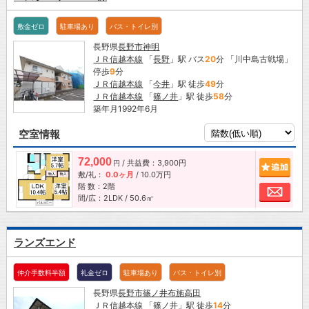
敷金ゼロ
駐車場あり
バス・トイレ別
長野県
長野市
神明
ＪＲ信越本線
「
長野
」駅 バス
20
分 「川中島古戦場」
停歩
9
分
ＪＲ信越本線
「
今井
」駅 徒歩
49
分
ＪＲ信越本線
「
篠ノ井
」駅 徒歩
58
分
築年月1992年6月
空室情報
72,000
/ 共益費：3,900円
追加
円
敷/礼：
0.0ヶ月
/
10.0万円
階 数：2階
お問
間/広：2LDK / 50.6㎡
ランズエンド
仲介手数料半額
礼金ゼロ
駐車場あり
バス・トイレ別
長野県
長野市
篠ノ井布施高田
ＪＲ信越本線
「
篠ノ井
」駅 徒歩
14
分