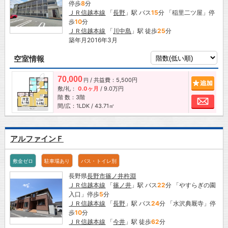
停歩
8
分
ＪＲ信越本線
「
長野
」駅 バス
15
分 「稲里二ツ屋」停
歩
10
分
ＪＲ信越本線
「
川中島
」駅 徒歩
25
分
築年月2016年3月
空室情報
70,000
/ 共益費：5,500円
追加
円
敷/礼：
0.0ヶ月
/
9.0万円
階 数：3階
お問
間/広：1LDK / 43.71㎡
アルファインＦ
敷金ゼロ
駐車場あり
バス・トイレ別
長野県
長野市
篠ノ井杵淵
ＪＲ信越本線
「
篠ノ井
」駅 バス
22
分 「やすらぎの園
入口」停歩
5
分
ＪＲ信越本線
「
長野
」駅 バス
24
分 「水沢典厩寺」停
歩
10
分
ＪＲ信越本線
「
今井
」駅 徒歩
62
分