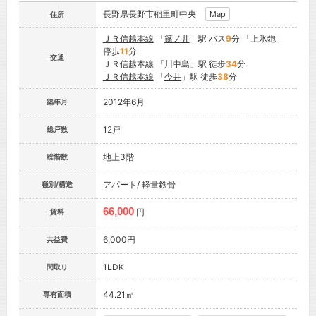
長野県
長野市
稲里町中央
Map
住所
ＪＲ信越本線
「
篠ノ井
」駅 バス
9
分 「上氷鉋」
停歩
11
分
交通
ＪＲ信越本線
「
川中島
」駅 徒歩
34
分
ＪＲ信越本線
「
今井
」駅 徒歩
38
分
2012年6月
築年月
12戸
総戸数
地上3階
総階数
アパート/ 軽量鉄骨
種別/構造
66,000
円
賃料
6,000円
共益費
1LDK
間取り
44.21㎡
専有面積