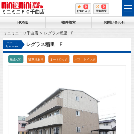
0
0
tog
ミニミニＦＣ千曲店
お気に入り
閲覧履歴
me
HOME
物件検索
お問い合わせ
ミニミニＦＣ千曲店
レグラス稲里 F
アパート
レグラス稲里 F
Apartment
敷金ゼロ
駐車場あり
オートロック
バス・トイレ別