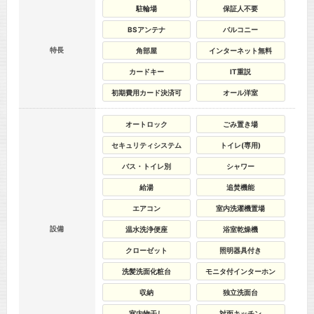
駐輪場
保証人不要
BSアンテナ
バルコニー
特長
角部屋
インターネット無料
カードキー
IT重説
初期費用カード決済可
オール洋室
オートロック
ごみ置き場
セキュリティシステム
トイレ(専用)
バス・トイレ別
シャワー
給湯
追焚機能
エアコン
室内洗濯機置場
設備
温水洗浄便座
浴室乾燥機
クローゼット
照明器具付き
洗髪洗面化粧台
モニタ付インターホン
収納
独立洗面台
室内物干し
対面キッチン