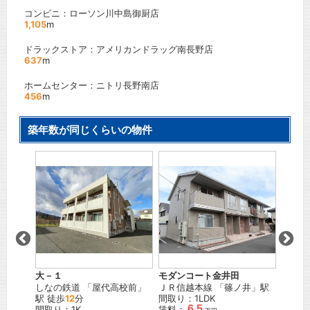
コンビニ：ローソン川中島御厨店
1,105
m
ドラックストア：アメリカンドラッグ南長野店
637
m
ホームセンター：ニトリ長野南店
456
m
築年数が同じくらいの物件
ラ・メ
」駅
ＪＲ信
間取り：
賃料：
大－１
モダンコート金井田
しなの鉄道
「
屋代高校前
」
ＪＲ信越本線
「
篠ノ井
」駅
駅 徒歩
12
分
間取り：1LDK
6.5
間取り：1K
賃料：