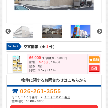
For Rent
空室情報（全
1
件）
66,000
/ 共益費：6,000円
追加
円
敷/礼：
0.0ヶ月
/
1.0ヶ月
階 数：1階
お問
間/広：1LDK / 44.21㎡
物件に関するお問合わせはこちらから
026-261-3555
ミニミニＦＣ千曲店
ミニミニＦＣ千曲店
営業時間：10:00～18:00