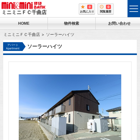
0
0
tog
ミニミニＦＣ千曲店
お気に入り
閲覧履歴
me
HOME
物件検索
お問い合わせ
ミニミニＦＣ千曲店
ソーラーハイツ
アパート
ソーラーハイツ
Apartment