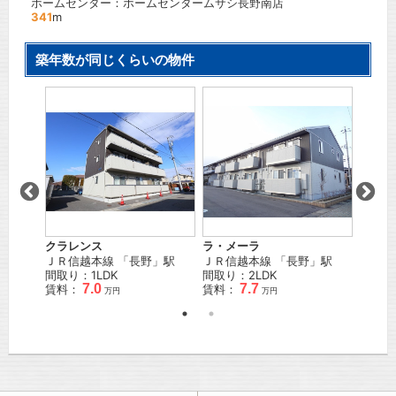
ホームセンター：ホームセンタームサシ長野南店
341
m
築年数が同じくらいの物件
クラレンス
ラ・メーラ
皓月
」駅
ＪＲ信越本線
「
長野
」駅
ＪＲ信越本線
「
長野
」駅
ＪＲ篠
間取り：1LDK
間取り：2LDK
間取り
7.0
7.7
賃料：
賃料：
賃料：
万円
万円