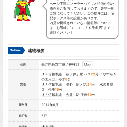
ページ下部にソーラーハイツと特徴が似た
物件をご案内しておりますので、是非一度
ご覧になってください。この物件には、宅
配ボックス等の設備があります。
内見や掲載されていない情報等について
は、お気軽に”ミニミニＦＣ千曲店”までご
連絡ください！
建物概要
Outline
長野県
長野市
篠ノ井杵淵
Map
住所
ＪＲ信越本線
「
篠ノ井
」駅 バス
22
分 「やすらぎ
の園入口」停歩
8
分
ＪＲ信越本線
「
長野
」駅 バス
24
分 「水沢典厩
交通
寺」停歩
15
分
ＪＲ信越本線
「
今井
」駅 徒歩
60
分
2014年9月
築年月
6戸
総戸数
地上2階
総階数