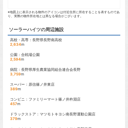
※地図上に表示される物件のアイコンは付近住所に所在することを表すものであ
り、実際の物件所在地とは異なる場合がございます。
ソーラーハイツの周辺施設
高校・高専：長野県長野南高校
2,634
m
公園：合戦場公園
2,594
m
病院：長野県厚生農業協同組合連合会長野
3,759
m
スーパー：原信篠ノ井東店
389
m
コンビニ：ファミリーマート篠ノ井杵淵店
457
m
ドラックストア：マツモトキヨシ南長野運動公園店
379
m