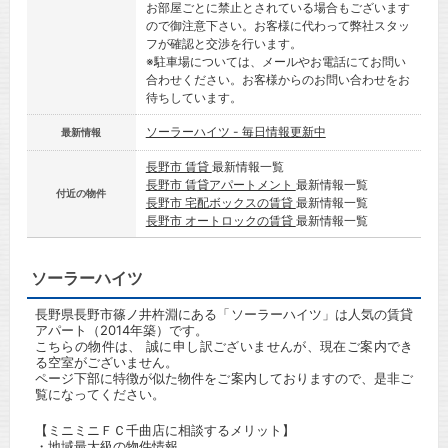
お部屋ごとに禁止とされている場合もございます
ので御注意下さい。お客様に代わって弊社スタッ
フが確認と交渉を行います。
※駐車場については、メールやお電話にてお問い
合わせください。お客様からのお問い合わせをお
待ちしています。
ソーラーハイツ - 毎日情報更新中
最新情報
長野市 賃貸
最新情報一覧
長野市 賃貸アパートメント
最新情報一覧
付近の物件
長野市 宅配ボックスの賃貸
最新情報一覧
長野市 オートロックの賃貸
最新情報一覧
ソーラーハイツ
長野県長野市篠ノ井杵淵にある「ソーラーハイツ」は人気の賃貸
アパート（2014年築）です。
こちらの物件は、 誠に申し訳ございませんが、現在ご案内でき
る空室がございません。
ページ下部に特徴が似た物件をご案内しておりますので、是非ご
覧になってください。
【ミニミニＦＣ千曲店に相談するメリット】
・地域最大級の物件情報