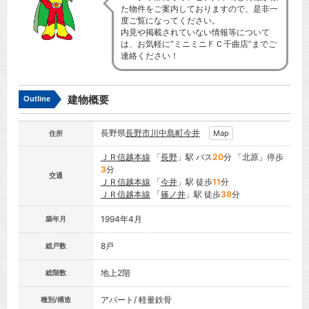
た物件をご案内しておりますので、是非一
度ご覧になってください。
内見や掲載されていない情報等について
は、お気軽に”ミニミニＦＣ千曲店”までご
連絡ください！
建物概要
Outline
長野県
長野市
川中島町今井
Map
住所
ＪＲ信越本線
「
長野
」駅 バス
20
分 「北原」停歩
3
分
交通
ＪＲ信越本線
「
今井
」駅 徒歩
11
分
ＪＲ信越本線
「
篠ノ井
」駅 徒歩
38
分
1994年4月
築年月
8戸
総戸数
地上2階
総階数
アパート/ 軽量鉄骨
種別/構造