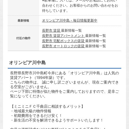
※駐車場については、メールやお電話にてお問い
合わせください。お客様からのお問い合わせをお
待ちしています。
オリンピア川中島 - 毎日情報更新中
最新情報
長野市 賃貸
最新情報一覧
長野市 賃貸アパートメント
最新情報一覧
付近の物件
長野市 宅配ボックスの賃貸
最新情報一覧
長野市 オートロックの賃貸
最新情報一覧
オリンピア川中島
長野県長野市川中島町今井にある「オリンピア川中島」は人気の
賃貸アパート（1994年築）です。
こちらの物件は、 誠に申し訳ございませんが、現在ご案内でき
る空室がございません。
ページ下部に特徴が似た物件をご案内しておりますので、是非ご
覧になってください。
【ミニミニＦＣ千曲店に相談するメリット】
・地域最大級の物件情報
・初期費用をできるだけ安く！
・新生活の不安を解消できるようサポートいたします！