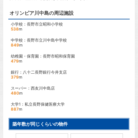
オリンピア川中島の周辺施設
小学校：長野市立昭和小学校
538
m
中学校：長野市立川中島中学校
849
m
幼稚園・保育園：長野市昭和保育園
479
m
銀行：八十二長野銀行今井支店
379
m
スーパー：西友川中島店
480
m
大学1：私立長野保健医療大学
887
m
築年数が同じくらいの物件