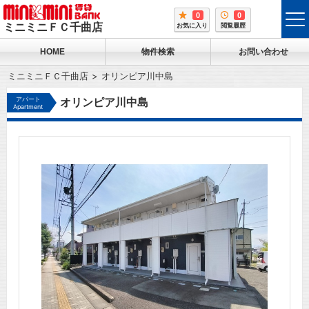
0
0
tog
ミニミニＦＣ千曲店
お気に入り
閲覧履歴
me
HOME
物件検索
お問い合わせ
ミニミニＦＣ千曲店
オリンピア川中島
アパート
オリンピア川中島
Apartment