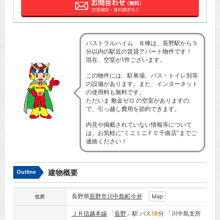
パストラルハイム Ｂ棟は、長野駅から５
分以内の駅近の賃貸アパート物件です！
現在、空室が1件ございます。
この物件には、駐車場、バス・トイレ別等
の設備があります。また、インターネット
の使用料も無料です。
ただいま 敷金ゼロ の空室がありますの
で、引っ越し費用を節約できます。
内見や掲載されていない情報等について
は、お気軽に”ミニミニＦＣ千曲店”までご
連絡ください！
建物概要
Outline
長野県
長野市
川中島町今井
Map
住所
ＪＲ信越本線
「
長野
」駅 バス
18
分 「川中島支所