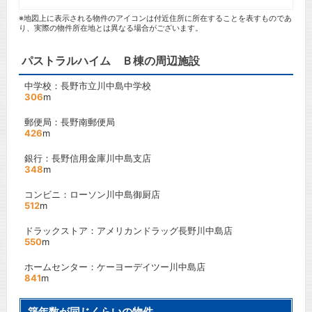
※地図上に表示される物件のアイコンは付近住所に所在することを表すものであ
り、実際の物件所在地とは異なる場合がございます。
パストラルハイム Ｂ棟の周辺施設
中学校：長野市立川中島中学校
306
m
郵便局：長野南郵便局
426
m
銀行：長野信用金庫川中島支店
348
m
コンビニ：ローソン川中島御厨店
512
m
ドラックストア：アメリカンドラッグ長野川中島店
550
m
ホームセンター：ケーヨーデイツー川中島店
841
m
築年数が同じくらいの物件