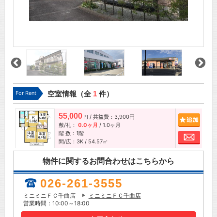
For Rent
空室情報（全
1
件）
55,000
/ 共益費：3,900円
追加
円
敷/礼：
0.0ヶ月
/
1.0ヶ月
階 数：1階
お問
間/広：3K / 54.57㎡
物件に関するお問合わせはこちらから
026-261-3555
ミニミニＦＣ千曲店
ミニミニＦＣ千曲店
営業時間：10:00～18:00