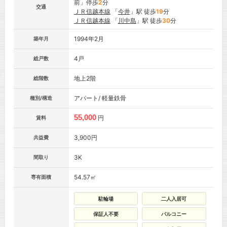
前」停歩
2
分
交通
ＪＲ信越本線
「
今井
」駅 徒歩
19
分
ＪＲ信越本線
「
川中島
」駅 徒歩
30
分
1994年2月
築年月
4戸
総戸数
地上2階
総階数
アパート/ 軽量鉄骨
種別/構造
55,000
円
賃料
3,900円
共益費
3K
間取り
54.57㎡
専有面積
駐輪場
二人入居可
保証人不要
バルコニー