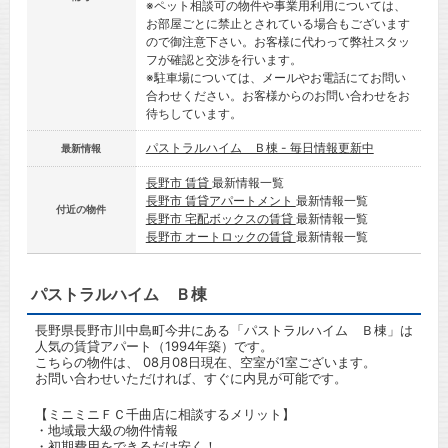
※ペット相談可の物件や事業用利用については、
お部屋ごとに禁止とされている場合もございます
ので御注意下さい。お客様に代わって弊社スタッ
フが確認と交渉を行います。
※駐車場については、メールやお電話にてお問い
合わせください。お客様からのお問い合わせをお
待ちしています。
パストラルハイム Ｂ棟 - 毎日情報更新中
最新情報
長野市 賃貸
最新情報一覧
長野市 賃貸アパートメント
最新情報一覧
付近の物件
長野市 宅配ボックスの賃貸
最新情報一覧
長野市 オートロックの賃貸
最新情報一覧
パストラルハイム Ｂ棟
長野県長野市川中島町今井にある「パストラルハイム Ｂ棟」は
人気の賃貸アパート（1994年築）です。
こちらの物件は、 08月08日現在、空室が1室ございます。
お問い合わせいただければ、すぐに内見が可能です。
【ミニミニＦＣ千曲店に相談するメリット】
・地域最大級の物件情報
・初期費用をできるだけ安く！