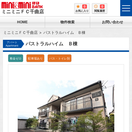
0
0
tog
ミニミニＦＣ千曲店
お気に入り
閲覧履歴
me
HOME
物件検索
お問い合わせ
ミニミニＦＣ千曲店
パストラルハイム Ｂ棟
アパート
パストラルハイム Ｂ棟
Apartment
敷金ゼロ
駐車場あり
バス・トイレ別