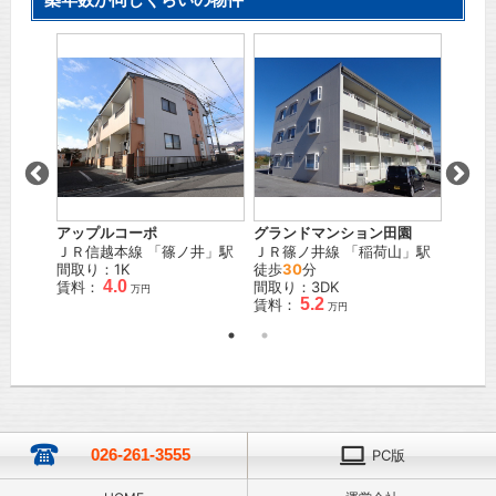
ウエス
駅 徒歩
ＪＲ篠
徒歩
1
間取り
賃料：
万円
アップルコーポ
グランドマンション田園
ＪＲ信越本線
「
篠ノ井
」駅
ＪＲ篠ノ井線
「
稲荷山
」駅
間取り：1K
徒歩
30
分
4.0
賃料：
間取り：3DK
万円
5.2
賃料：
万円
026-261-3555
PC版