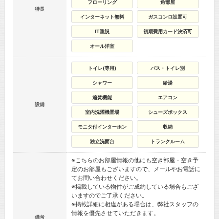
フローリング
角部屋
特長
インターネット無料
ガスコンロ設置可
IT重説
初期費用カード決済可
オール洋室
トイレ(専用)
バス・トイレ別
シャワー
給湯
追焚機能
エアコン
設備
室内洗濯機置場
シューズボックス
モニタ付インターホン
収納
独立洗面台
トランクルーム
※こちらのお部屋情報の他にも空き部屋・空き予
定のお部屋もございますので、メールやお電話に
てお問い合わせください。
※掲載している物件がご成約している場合もござ
いますのでご了承ください。
※掲載詳細に相違がある場合は、弊社スタッフの
情報を優先させていただきます。
備考