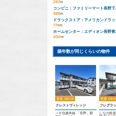
297
m
コンビニ：ファミリーマート長野下
488
m
ドラックストア：アメリカンドラッ
774
m
ホームセンター：エディオン長野青
300
m
築年数が同じくらいの物件
2
更新 08/06
更新 08/0
クレストヴィレッジ
フレグラ
ＪＲ信越本線
「
長野
」駅
しなの鉄道