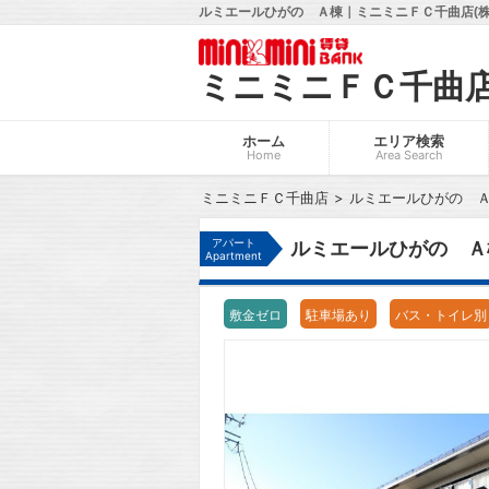
ルミエールひがの Ａ棟｜ミニミニＦＣ千曲店(株
ミニミニＦＣ千曲
ホーム
エリア検索
Home
Area Search
ミニミニＦＣ千曲店
ルミエールひがの 
アパート
ルミエールひがの Ａ
Apartment
敷金ゼロ
駐車場あり
バス・トイレ別