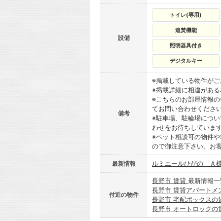
トイレ(専用)
追焚機能
設備
照明器具付き
デジタルキー
※掲載している物件が
※掲載詳細に相違があ
※こちらのお部屋情報
てお問い合わせくださ
備考
※駐車場、駐輪場につ
わせをお待ちしていま
※ペット相談可の物件や
ので御注意下さい。お
ルミエールひがの Ａ棟
最新情報
長野市 賃貸
最新情報一
長野市 賃貸アパートメ
付近の物件
長野市 宅配ボックスの
長野市 オートロックの