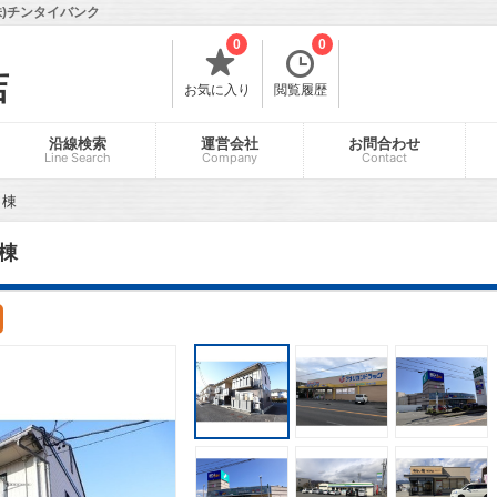
)チンタイバンク
0
0
店
お気に入り
閲覧履歴
沿線検索
運営会社
お問合わせ
Line Search
Company
Contact
Ａ棟
棟