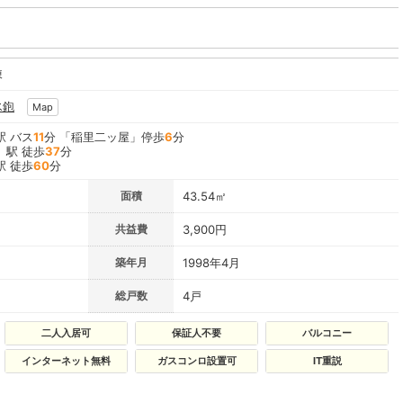
棟
氷鉋
Map
駅 バス
11
分 「稲里二ッ屋」停歩
6
分
」駅 徒歩
37
分
駅 徒歩
60
分
面積
43.54㎡
共益費
3,900円
築年月
1998年4月
総戸数
4戸
二人入居可
保証人不要
バルコニー
インターネット無料
ガスコンロ設置可
IT重説