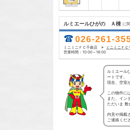
ルミエールひがの Ａ棟
に
026-261-35
ミニミニＦＣ千曲店
ミニミニＦＣ
営業時間：10:00～18:00
ルミエール
ートです。
現在、空室
この物件に
また、イン
ただいま 
内見や掲載
ご連絡くだ