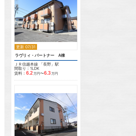
2
更新 07/31
ラヴリィ・パートナー A棟
ＪＲ信越本線
「
長野
」駅
間取り：1LDK
6.2
6.3
賃料：
〜
万円
万円
2