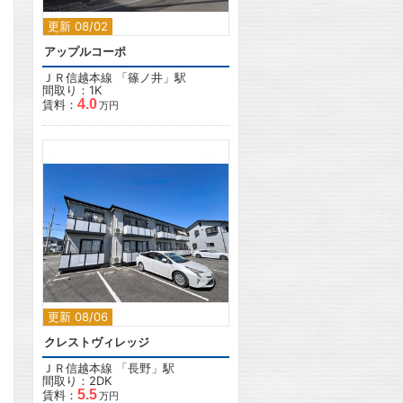
更新 08/02
アップルコーポ
ＪＲ信越本線
「
篠ノ井
」駅
間取り：1K
4.0
賃料：
万円
2
更新 08/06
クレストヴィレッジ
ＪＲ信越本線
「
長野
」駅
間取り：2DK
5.5
賃料：
万円