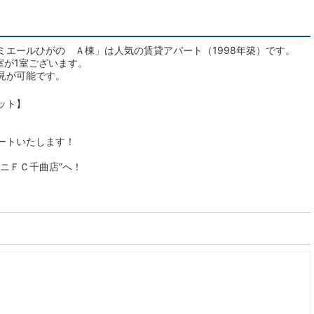
ミエールひがの Ａ棟」は人気の賃貸アパート（1998年築）です。
室が1室ございます。
見が可能です。
ット】
ートいたします！
ニＦＣ千曲店”へ！