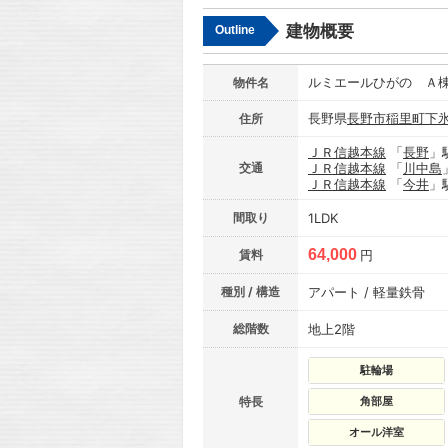
建物概要
Outline
ルミエールひがの Ａ
物件名
長野県
長野市
稲里町下
住所
ＪＲ信越本線
「
長野
」
交通
ＪＲ信越本線
「
川中島
ＪＲ信越本線
「
今井
」
間取り
1LDK
64,000
賃料
円
種別 / 構造
アパート / 軽量鉄骨
総階数
地上2階
駐輪場
特長
角部屋
オール洋室