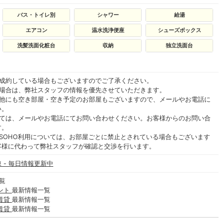
バス・トイレ別
シャワー
給湯
エアコン
温水洗浄便座
シューズボックス
洗髪洗面化粧台
収納
独立洗面台
ご成約している場合もございますのでご了承ください。
る場合は、弊社スタッフの情報を優先させていただきます。
の他にも空き部屋・空き予定のお部屋もございますので、メールやお電話に
い。
いては、メールやお電話にてお問い合わせください。お客様からのお問い合
す。
SOHO利用については、お部屋ごとに禁止とされている場合もございます
客様に代わって弊社スタッフが確認と交渉を行います。
 - 毎日情報更新中
覧
ント
最新情報一覧
賃貸
最新情報一覧
賃貸
最新情報一覧