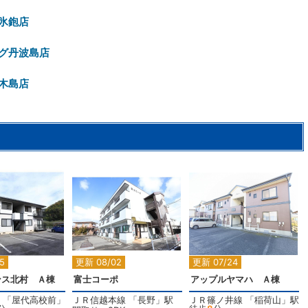
氷鉋店
グ丹波島店
木島店
2
2
2
5
更新 08/02
更新 07/24
ンス北村 Ａ棟
富士コーポ
アップルヤマハ Ａ棟
「
屋代高校前
」
ＪＲ信越本線
「
長野
」駅
ＪＲ篠ノ井線
「
稲荷山
」駅