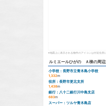
※地図上に表示される物件のアイコンは付近住所
ルミエールひがの Ａ棟の周辺
小学校：長野市立青木島小学校
1,332
m
役所：長野市更北支所
1,438
m
銀行：八十二銀行川中島支店
683
m
スーパー：ツルヤ青木島店