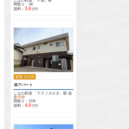
しなの鉄道
「
戸倉
」駅
間取り：3K
3.6
賃料：
万円
2
更新 07/26
林アパート
しなの鉄道
「
テクノさかき
」駅 徒
歩
15
分
間取り：2DK
4.0
賃料：
万円