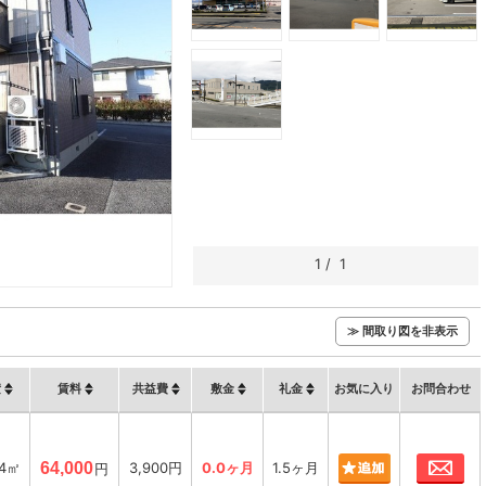
1
/
1
≫ 間取り図を非表示
積
賃料
共益費
敷金
礼金
お気に入り
お問合わせ
お
54㎡
64,000
3,900円
0.0ヶ月
1.5ヶ月
円