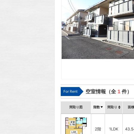
空室情報（全
1
件）
For Rent
間取り図
階数
間取り
面
2階
1LDK
43.