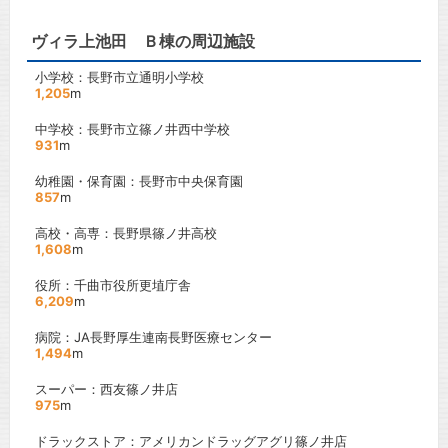
ヴィラ上池田 Ｂ棟の周辺施設
小学校：長野市立通明小学校
1,205
m
中学校：長野市立篠ノ井西中学校
931
m
幼稚園・保育園：長野市中央保育園
857
m
高校・高専：長野県篠ノ井高校
1,608
m
役所：千曲市役所更埴庁舎
6,209
m
病院：JA長野厚生連南長野医療センター
1,494
m
スーパー：西友篠ノ井店
975
m
ドラックストア：アメリカンドラッグアグリ篠ノ井店