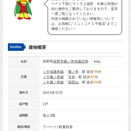
ページ下部にヴィラ上池田 Ｂ棟と特徴が
似た物件をご案内しておりますので、是非
一度ご覧になってください。
内見や掲載されていない情報等について
は、お気軽に”ミニミニＦＣ千曲店”までご
連絡ください！
建物概要
Outline
長野県
長野市
篠ノ井布施五明
Map
住所
ＪＲ信越本線
「
篠ノ井
」駅 徒歩
16
分
ＪＲ篠ノ井線
「
今井
」駅 徒歩
42
分
交通
ＪＲ篠ノ井線
「
稲荷山
」駅 徒歩
50
分
2003年10月
築年月
2戸
総戸数
地上2階
総階数
アパート/ 軽量鉄骨
種別/構造