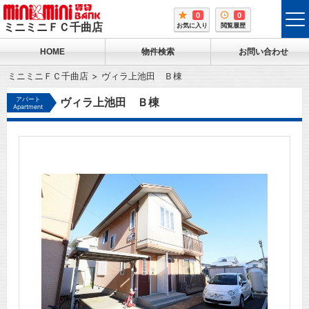
0
0
tog
ミニミニＦＣ千曲店
お気に入り
閲覧履歴
me
HOME
物件検索
お問い合わせ
ミニミニＦＣ千曲店
ヴィラ上池田 Ｂ棟
アパート
ヴィラ上池田 Ｂ棟
Apartment