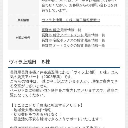
合わせください。お客様からのお問い合わせをお
待ちしています。
ヴィラ上池田 Ｂ棟 - 毎日情報更新中
最新情報
長野市 賃貸
最新情報一覧
長野市 賃貸アパートメント
最新情報一覧
付近の物件
長野市 宅配ボックスの賃貸
最新情報一覧
長野市 オートロックの賃貸
最新情報一覧
ヴィラ上池田 Ｂ棟
長野県長野市篠ノ井布施五明にある「ヴィラ上池田 Ｂ棟」は人
気の賃貸アパート（2003年築）です。
こちらの物件は、 誠に申し訳ございませんが、現在ご案内でき
る空室がございません。
ページ下部に特徴が似た物件をご案内しておりますので、是非ご
覧になってください。
【ミニミニＦＣ千曲店に相談するメリット】
・地域最大級の物件情報
・初期費用をできるだけ安く！
・新生活の不安を解消できるようサポートいたします！