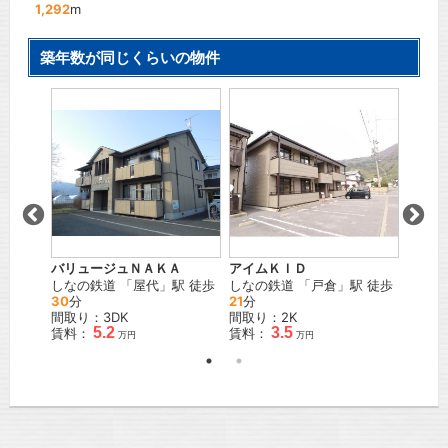
1,292
m
築年数が同じくらいの物件
バリュージュＮＡＫＡ
アイムＫＩＤ
古旗ア
島
」駅
しなの鉄道
「
屋代
」駅 徒歩
しなの鉄道
「
戸倉
」駅 徒歩
しなの
30
分
21
分
20
分
間取り：3DK
間取り：2K
間取り
5.2
3.5
賃料：
賃料：
賃料：
万円
万円