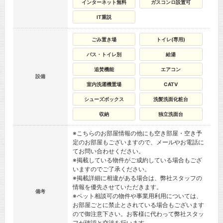
インターネット無料
ガスコンロ設置可
IT重説
ごみ置き場
トイレ(専用)
バス・トイレ別
給湯
追焚機能
エアコン
設備
室内洗濯機置場
CATV
シューズボックス
洗髪洗面化粧台
収納
独立洗面台
※こちらのお部屋情報の他にも空き部屋・空き予
定のお部屋もございますので、メールやお電話に
てお問い合わせください。
※掲載している物件がご成約している場合もござ
いますのでご了承ください。
※掲載詳細に相違がある場合は、弊社スタッフの
情報を優先させていただきます。
備考
※ペット相談可の物件や事業用利用については、
お部屋ごとに禁止とされている場合もございます
ので御注意下さい。お客様に代わって弊社スタッ
フが確認と交渉を行います。