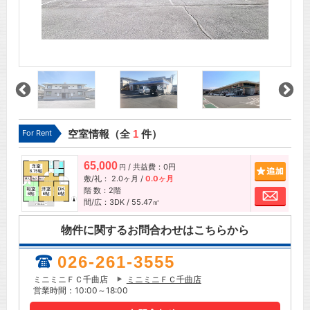
For Rent
空室情報（全
1
件）
65,000
/ 共益費：0円
追加
円
敷/礼：
2.0ヶ月
/
0.0ヶ月
階 数：2階
お問
間/広：3DK / 55.47㎡
物件に関するお問合わせはこちらから
026-261-3555
ミニミニＦＣ千曲店
ミニミニＦＣ千曲店
営業時間：10:00～18:00