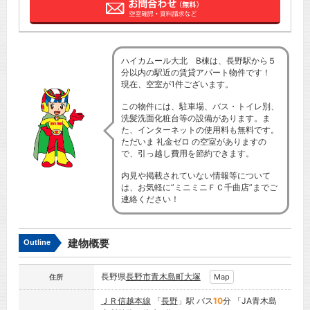
ハイカムール大北 B棟は、長野駅から５
分以内の駅近の賃貸アパート物件です！
現在、空室が1件ございます。
この物件には、駐車場、バス・トイレ別、
洗髪洗面化粧台等の設備があります。ま
た、インターネットの使用料も無料です。
ただいま 礼金ゼロ の空室がありますの
で、引っ越し費用を節約できます。
内見や掲載されていない情報等について
は、お気軽に”ミニミニＦＣ千曲店”までご
連絡ください！
建物概要
Outline
長野県
長野市
青木島町大塚
Map
住所
ＪＲ信越本線
「
長野
」駅 バス
10
分 「JA青木島