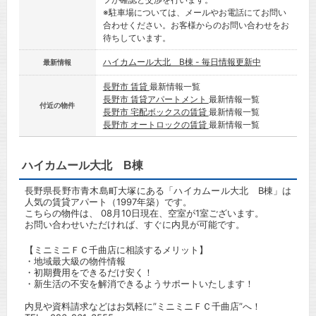
※駐車場については、メールやお電話にてお問い
合わせください。お客様からのお問い合わせをお
待ちしています。
ハイカムール大北 B棟 - 毎日情報更新中
最新情報
長野市 賃貸
最新情報一覧
長野市 賃貸アパートメント
最新情報一覧
付近の物件
長野市 宅配ボックスの賃貸
最新情報一覧
長野市 オートロックの賃貸
最新情報一覧
ハイカムール大北 B棟
長野県長野市青木島町大塚にある「ハイカムール大北 B棟」は
人気の賃貸アパート（1997年築）です。
こちらの物件は、 08月10日現在、空室が1室ございます。
お問い合わせいただければ、すぐに内見が可能です。
【ミニミニＦＣ千曲店に相談するメリット】
・地域最大級の物件情報
・初期費用をできるだけ安く！
・新生活の不安を解消できるようサポートいたします！
内見や資料請求などはお気軽に”ミニミニＦＣ千曲店”へ！