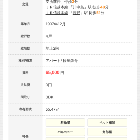
支所前停」停歩
2
分
交通
ＪＲ信越本線
「
川中島
」駅 徒歩
48
分
ＪＲ信越本線
「
長野
」駅 徒歩
51
分
1997年12月
築年月
4戸
総戸数
地上2階
総階数
アパート/ 軽量鉄骨
種別/構造
65,000
円
賃料
0円
共益費
3DK
間取り
55.47㎡
専有面積
駐輪場
ペット相談
バルコニー
角部屋
特長