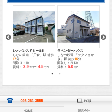
ラス95
ディア
」駅 徒
しなの
駅 徒
間取り
賃料：
レオパレスドミールⅡ
ラベンダーハウス
しなの鉄道
「
戸倉
」駅 徒歩
しなの鉄道
「
テクノさか
17
分
き
」駅 徒歩
15
分
間取り：1K
間取り：2LDK
3.9
4.5
5.0
賃料：
〜
賃料：
万円
万円
万円
026-261-3555
PC版
HOME
運営会社