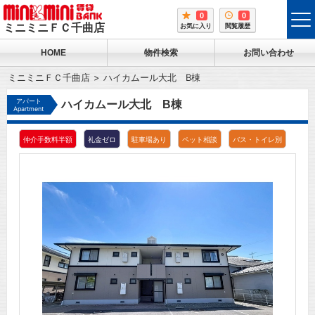
0
0
tog
ミニミニＦＣ千曲店
お気に入り
閲覧履歴
me
HOME
物件検索
お問い合わせ
ミニミニＦＣ千曲店
ハイカムール大北 B棟
アパート
ハイカムール大北 B棟
Apartment
仲介手数料半額
礼金ゼロ
駐車場あり
ペット相談
バス・トイレ別