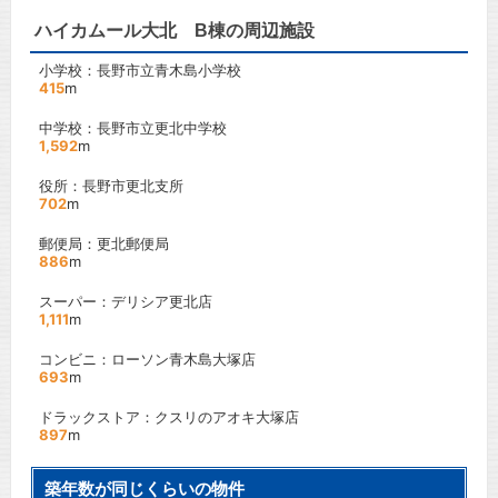
ハイカムール大北 B棟の周辺施設
小学校：長野市立青木島小学校
415
m
中学校：長野市立更北中学校
1,592
m
役所：長野市更北支所
702
m
郵便局：更北郵便局
886
m
スーパー：デリシア更北店
1,111
m
コンビニ：ローソン青木島大塚店
693
m
ドラックストア：クスリのアオキ大塚店
897
m
築年数が同じくらいの物件