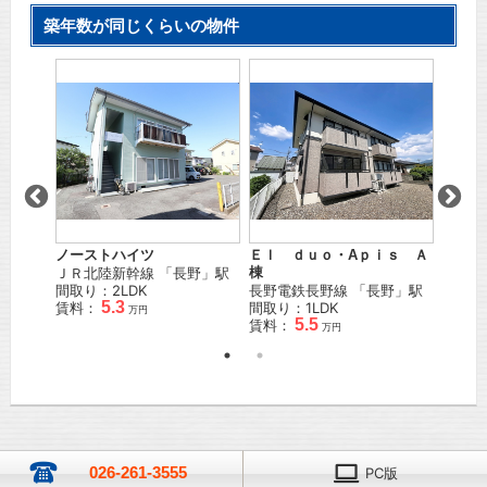
築年数が同じくらいの物件
ノーストハイツ
Ｅｌ ｄｕｏ・Aｐｉｓ Ａ
ケーズ
駅 徒歩
ＪＲ北陸新幹線
「
長野
」駅
棟
しなの
間取り：2LDK
長野電鉄長野線
「
長野
」駅
間取り
5.3
賃料：
間取り：1LDK
賃料：
万円
5.5
賃料：
万円
026-261-3555
PC版