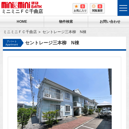
0
0
tog
ミニミニＦＣ千曲店
お気に入り
閲覧履歴
me
HOME
物件検索
お問い合わせ
ミニミニＦＣ千曲店
セントレージ三本柳 N棟
アパート
セントレージ三本柳 N棟
Apartment