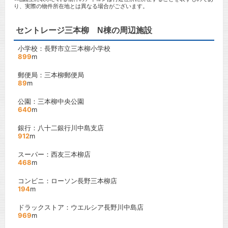
り、実際の物件所在地とは異なる場合がございます。
セントレージ三本柳 N棟の周辺施設
小学校：長野市立三本柳小学校
899
m
郵便局：三本柳郵便局
89
m
公園：三本柳中央公園
640
m
銀行：八十二銀行川中島支店
912
m
スーパー：西友三本柳店
468
m
コンビニ：ローソン長野三本柳店
194
m
ドラックストア：ウエルシア長野川中島店
969
m