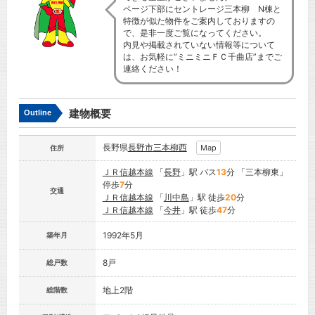
ページ下部にセントレージ三本柳 N棟と
特徴が似た物件をご案内しておりますの
で、是非一度ご覧になってください。
内見や掲載されていない情報等について
は、お気軽に”ミニミニＦＣ千曲店”までご
連絡ください！
建物概要
Outline
長野県
長野市
三本柳西
Map
住所
ＪＲ信越本線
「
長野
」駅 バス
13
分 「三本柳東」
停歩
7
分
交通
ＪＲ信越本線
「
川中島
」駅 徒歩
20
分
ＪＲ信越本線
「
今井
」駅 徒歩
47
分
1992年5月
築年月
8戸
総戸数
地上2階
総階数