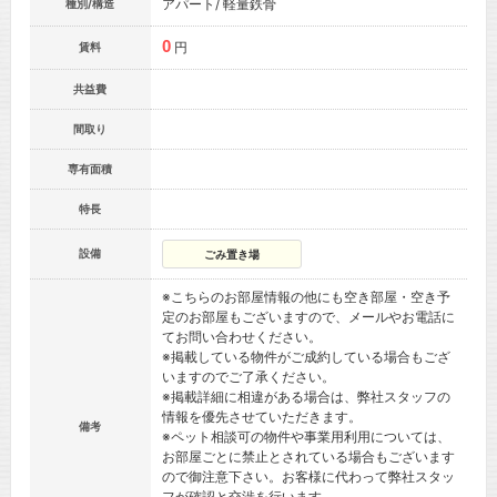
アパート/ 軽量鉄骨
種別/構造
0
円
賃料
共益費
間取り
専有面積
特長
設備
ごみ置き場
※こちらのお部屋情報の他にも空き部屋・空き予
定のお部屋もございますので、メールやお電話に
てお問い合わせください。
※掲載している物件がご成約している場合もござ
いますのでご了承ください。
※掲載詳細に相違がある場合は、弊社スタッフの
情報を優先させていただきます。
備考
※ペット相談可の物件や事業用利用については、
お部屋ごとに禁止とされている場合もございます
ので御注意下さい。お客様に代わって弊社スタッ
フが確認と交渉を行います。