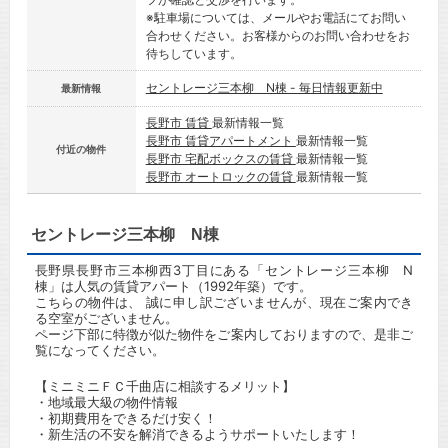
※駐車場については、メールやお電話にてお問い
合わせください。お客様からのお問い合わせをお
待ちしています。
セントレージ三本柳 N棟 - 毎日情報更新中
最新情報
長野市 賃貸
最新情報一覧
長野市 賃貸アパートメント
最新情報一覧
付近の物件
長野市 宅配ボックスの賃貸
最新情報一覧
長野市 オートロックの賃貸
最新情報一覧
セントレージ三本柳 N棟
長野県長野市三本柳西3丁目にある「セントレージ三本柳 N
棟」は人気の賃貸アパート（1992年築）です。
こちらの物件は、 誠に申し訳ございませんが、現在ご案内でき
る空室がございません。
ページ下部に特徴が似た物件をご案内しておりますので、是非ご
覧になってください。
【ミニミニＦＣ千曲店に相談するメリット】
・地域最大級の物件情報
・初期費用をできるだけ安く！
・新生活の不安を解消できるようサポートいたします！