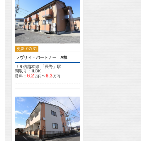
2
更新 07/31
ラヴリィ・パートナー A棟
ＪＲ信越本線
「
長野
」駅
間取り：1LDK
6.2
6.3
賃料：
〜
万円
万円
2