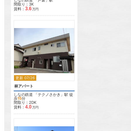
しなの鉄道
「
戸倉
」駅
間取り：3K
3.6
賃料：
万円
2
更新 07/26
林アパート
しなの鉄道
「
テクノさかき
」駅 徒
歩
15
分
間取り：2DK
4.0
賃料：
万円