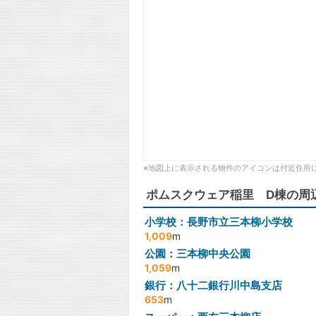
※地図上に表示される物件のアイコンは付近住所
ポムスクウェア稲里 D棟の周
小学校：長野市立三本柳小学校
1,009
m
公園：三本柳中央公園
1,059
m
銀行：八十二銀行川中島支店
653
m