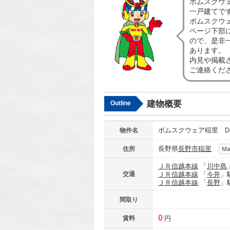
ポムスクウ
一戸建てで
ポムスクウ
ページ下部
ので、是非
あります。
内見や掲載
ご連絡くだ
建物概要
Outline
ポムスクウェア稲里 D
物件名
長野県
長野市
稲里
住所
Ma
ＪＲ信越本線
「
川中島
交通
ＪＲ信越本線
「
今井
」
ＪＲ信越本線
「
長野
」
間取り
0
賃料
円