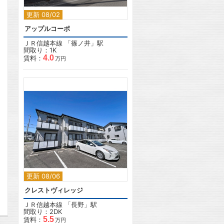
更新 08/02
アップルコーポ
ＪＲ信越本線
「
篠ノ井
」駅
間取り：1K
4.0
賃料：
万円
2
更新 08/06
クレストヴィレッジ
ＪＲ信越本線
「
長野
」駅
間取り：2DK
5.5
賃料：
万円