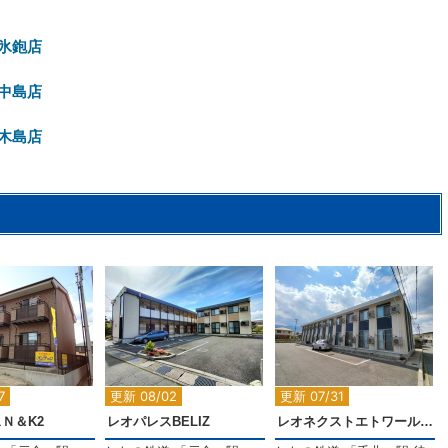
氷鉋店
中島店
木島店
2
2
2
7
更新 08/02
更新 07/31
Ｎ＆K2
レオパレスBELIZ
レオネクストエトワール中村Ⅱ