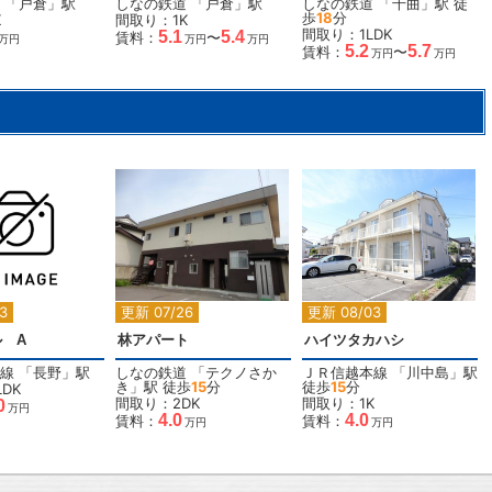
「
戸倉
」駅
しなの鉄道
「
戸倉
」駅
しなの鉄道
「
千曲
」駅 徒
歩
18
分
K
間取り：1K
間取り：1LDK
5.1
5.4
賃料：
〜
万円
万円
万円
5.2
5.7
賃料：
〜
万円
万円
2
2
2
3
更新 07/26
更新 08/03
 A
林アパート
ハイツタカハシ
線
「
長野
」駅
しなの鉄道
「
テクノさか
ＪＲ信越本線
「
川中島
」駅
き
」駅 徒歩
15
分
徒歩
15
分
DK
間取り：2DK
間取り：1K
0
万円
4.0
4.0
賃料：
賃料：
万円
万円