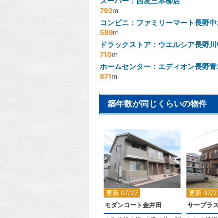
スーパー：西友三本柳店
793
m
コンビニ：ファミリーマート長野中
589
m
ドラックストア：ウエルシア長野川
710
m
ホームセンター：エディオン長野青
871
m
築年数が同じくらいの物件
2
更新 07/27
更新 07/2
モダンコート金井田
サープラス