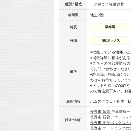
種別 / 構造
一戸建て / 軽量鉄骨
総階数
地上2階
特長
駐輪場
設備
宅配ボックス
※掲載している物件が
※掲載詳細に相違があ
※こちらのお部屋情報
てお問い合わせくださ
備考
※駐車場、駐輪場につ
わせをお待ちしていま
※ペット相談可の物件や
ので御注意下さい。お
ポムスクウェア稲里 D
最新情報
長野市 賃貸
最新情報一
長野市 賃貸アパートメ
付近の物件
長野市 宅配ボックスの
長野市 オートロックの