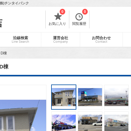
株)チンタイバンク
0
0
店
お気に入り
閲覧履歴
沿線検索
運営会社
お問合わせ
Line Search
Company
Contact
D棟
D棟