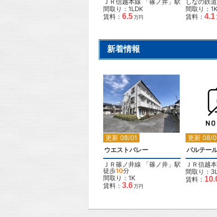
ＪＲ信越本線
「
篠ノ井
」駅
しなの鉄道
間取り：1LDK
間取り：1
6.5
4.1
賃料：
賃料：
万円
新着情報
2
更新 08/01
更新 08/0
ウエストバレー
パルテール
ＪＲ篠ノ井線
「
篠ノ井
」駅
ＪＲ信越本
徒歩
10
分
間取り：3L
間取り：1K
10.
賃料：
3.6
賃料：
万円