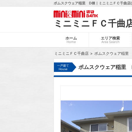
ポムスクウェア稲里 D棟｜ミニミニＦＣ千曲店(
ミニミニＦＣ千曲
ホーム
エリア検索
Home
Area Search
ミニミニＦＣ千曲店
ポムスクウェア稲里 
一戸建て
ポムスクウェア稲里 
House