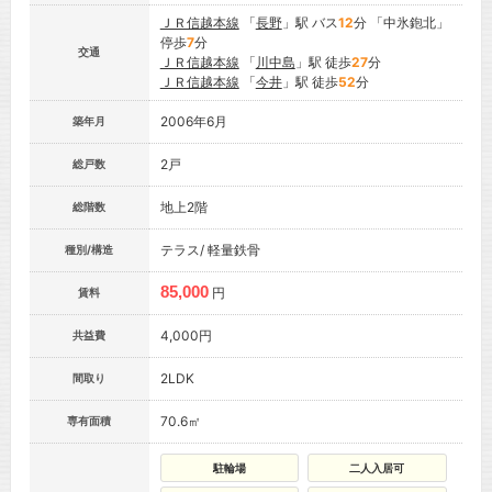
ＪＲ信越本線
「
長野
」駅 バス
12
分 「中氷鉋北」
停歩
7
分
交通
ＪＲ信越本線
「
川中島
」駅 徒歩
27
分
ＪＲ信越本線
「
今井
」駅 徒歩
52
分
2006年6月
築年月
2戸
総戸数
地上2階
総階数
テラス/ 軽量鉄骨
種別/構造
85,000
円
賃料
4,000円
共益費
2LDK
間取り
70.6㎡
専有面積
駐輪場
二人入居可