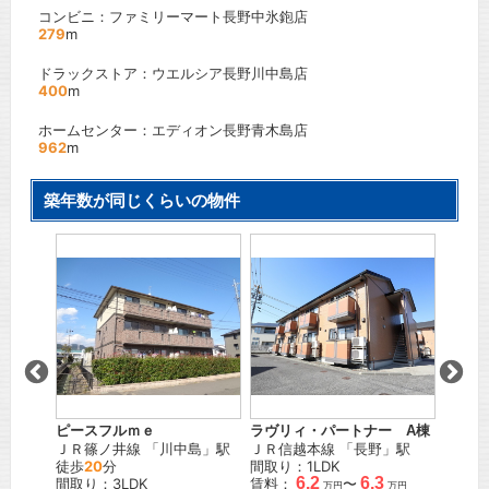
コンビニ：ファミリーマート長野中氷鉋店
279
m
ドラックストア：ウエルシア長野川中島店
400
m
ホームセンター：エディオン長野青木島店
962
m
築年数が同じくらいの物件
サープ
」駅
しなの
間取り
賃料：
ピースフルｍｅ
ラヴリィ・パートナー A棟
ＪＲ篠ノ井線
「
川中島
」駅
ＪＲ信越本線
「
長野
」駅
徒歩
20
分
間取り：1LDK
6.2
6.3
間取り：3LDK
賃料：
〜
万円
万円