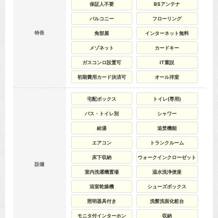
保証人不要
BSアンテナ
バルコニー
フローリング
特長
角部屋
インターネット無料
メゾネット
カードキー
ガスコンロ設置可
IT重説
初期費用カード決済可
オール洋室
宅配ボックス
トイレ(専用)
バス・トイレ別
シャワー
給湯
追焚機能
エアコン
トランクルーム
床下収納
ウォークインクローゼット
設備
室内洗濯機置場
温水洗浄便座
浴室乾燥機
シューズボックス
照明器具付き
洗髪洗面化粧台
モニタ付インターホン
収納