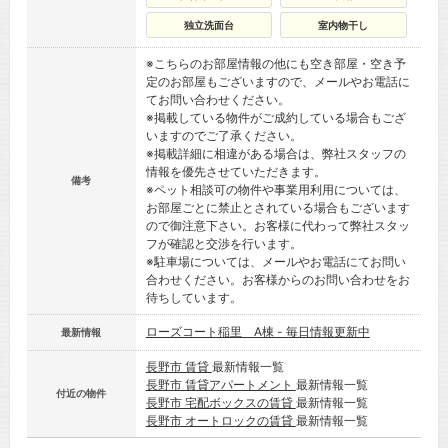
独立洗面台
室内物干し
※こちらのお部屋情報の他にも空き部屋・空き予
定のお部屋もございますので、メールやお電話に
てお問い合わせください。
※掲載している物件がご成約している場合もござ
いますのでご了承ください。
※掲載詳細に相違がある場合は、弊社スタッフの
情報を優先させていただきます。
備考
※ペット相談可の物件や事業用利用については、
お部屋ごとに禁止とされている場合もございます
ので御注意下さい。お客様に代わって弊社スタッ
フが確認と交渉を行います。
※駐車場については、メールやお電話にてお問い
合わせください。お客様からのお問い合わせをお
待ちしています。
ローズコート稲里 A棟 - 毎日情報更新中
最新情報
長野市 賃貸
最新情報一覧
長野市 賃貸アパートメント
最新情報一覧
付近の物件
長野市 宅配ボックスの賃貸
最新情報一覧
長野市 オートロックの賃貸
最新情報一覧