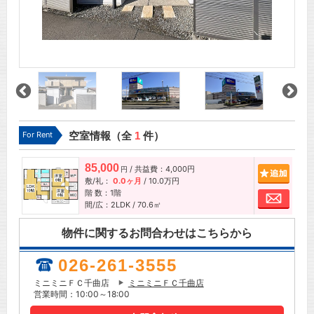
For Rent
空室情報（全
1
件）
85,000
/ 共益費：4,000円
追加
円
敷/礼：
0.0ヶ月
/
10.0万円
階 数：1階
お問
間/広：2LDK / 70.6㎡
物件に関するお問合わせはこちらから
026-261-3555
ミニミニＦＣ千曲店
ミニミニＦＣ千曲店
営業時間：10:00～18:00