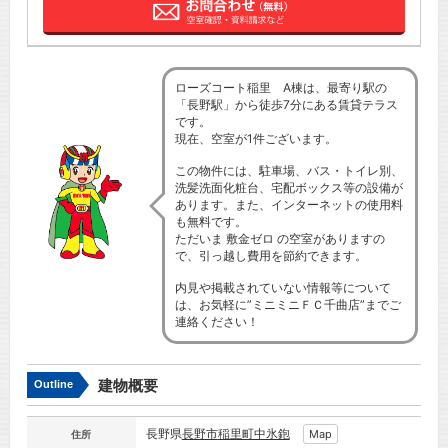
ローズコート稲里 A棟は、最寄り駅の
「長野駅」から徒歩7分にある賃貸テラス
です。
現在、空室が1件ございます。
この物件には、駐車場、バス・トイレ別、
洗髪洗面化粧台、宅配ボックス等の設備が
あります。また、インターネットの使用料
も無料です。
ただいま 敷金ゼロ の空室がありますの
で、引っ越し費用を節約できます。
内見や掲載されていない情報等について
は、お気軽に”ミニミニＦＣ千曲店”までご
連絡ください！
建物概要
Outline
長野県
長野市
稲里町中氷鉋
Map
住所