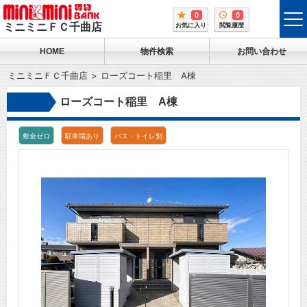
0
0
tog
ミニミニＦＣ千曲店
お気に入り
閲覧履歴
me
HOME
物件検索
お問い合わせ
ミニミニＦＣ千曲店
ローズコート稲里 A棟
ローズコート稲里 A棟
敷金ゼロ
駐車場あり
バス・トイレ別