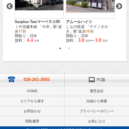
棟
Surplus Twoマーベラス95
パティ
アムールハイツ
駅 徒歩
ＪＲ信越本線
「
今井
」駅 徒
ＪＲ信
しなの鉄道
「
テクノさか
歩
17
分
間取り
き
」駅 徒歩
18
分
間取り：2DK
賃料：
間取り：2DK
4.4
3.8
3.9
賃料：
賃料：
〜
万円
万円
万円
026-261-3555
PC版
HOME
運営会社
エリアから探す
沿線から検索
お問合わせ
プライバシーポリシー
閲覧履歴
お気に入り