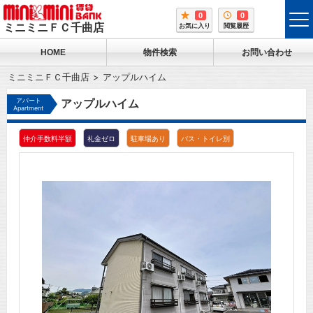
0
0
tog
ミニミニＦＣ千曲店
お気に入り
閲覧履歴
me
HOME
物件検索
お問い合わせ
ミニミニＦＣ千曲店
アップルハイム
アパート
アップルハイム
Apartment
仲介手数料半額
礼金ゼロ
駐車場あり
バス・トイレ別