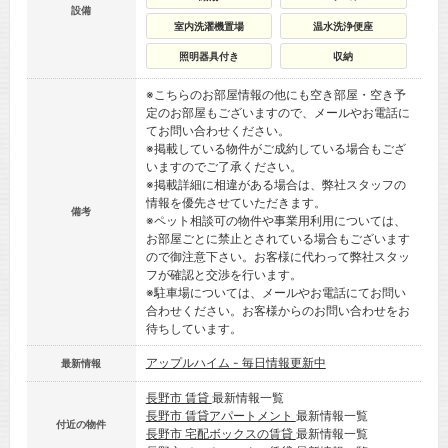
設備
室内洗濯機置場
温水洗浄便座
照明器具付き
収納
※こちらのお部屋情報の他にも空き部屋・空き予
定のお部屋もございますので、メールやお電話に
てお問い合わせください。
※掲載している物件がご成約している場合もござ
いますのでご了承ください。
※掲載詳細に相違がある場合は、弊社スタッフの
情報を優先させていただきます。
備考
※ペット相談可の物件や事業用利用については、
お部屋ごとに禁止とされている場合もございます
ので御注意下さい。お客様に代わって弊社スタッ
フが確認と交渉を行います。
※駐車場については、メールやお電話にてお問い
合わせください。お客様からのお問い合わせをお
待ちしています。
アップルハイム - 毎日情報更新中
最新情報
長野市 賃貸
最新情報一覧
長野市 賃貸アパートメント
最新情報一覧
付近の物件
長野市 宅配ボックスの賃貸
最新情報一覧