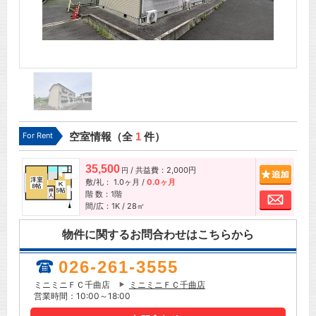
For Rent
空室情報（全
1
件）
35,500
/ 共益費：2,000円
追加
円
敷/礼：
1.0ヶ月
/
0.0ヶ月
階 数：1階
お問
間/広：1K / 28㎡
物件に関するお問合わせはこちらから
026-261-3555
ミニミニＦＣ千曲店
ミニミニＦＣ千曲店
営業時間：10:00～18:00