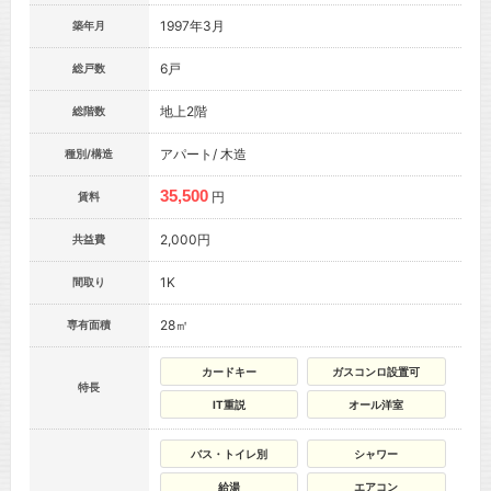
1997年3月
築年月
6戸
総戸数
地上2階
総階数
アパート/ 木造
種別/構造
35,500
円
賃料
2,000円
共益費
1K
間取り
28㎡
専有面積
カードキー
ガスコンロ設置可
特長
IT重説
オール洋室
バス・トイレ別
シャワー
給湯
エアコン