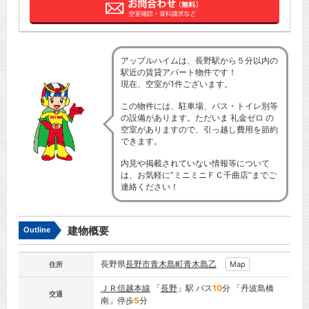
アップルハイムは、長野駅から５分以内の
駅近の賃貸アパート物件です！
現在、空室が1件ございます。
この物件には、駐車場、バス・トイレ別等
の設備があります。ただいま 礼金ゼロ の
空室がありますので、引っ越し費用を節約
できます。
内見や掲載されていない情報等について
は、お気軽に”ミニミニＦＣ千曲店”までご
連絡ください！
建物概要
Outline
長野県
長野市
青木島町青木島乙
Map
住所
ＪＲ信越本線
「
長野
」駅 バス
10
分 「丹波島橋
交通
南」停歩
5
分