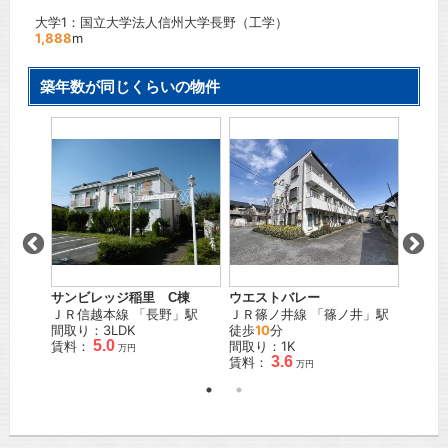
大学1：国立大学法人信州大学長野（工学）
1,888
m
築年数が同じくらいの物件
サンビレッジ稲里 C棟
ウエストバレー
千曲ハ
島
」駅
ＪＲ信越本線
「
長野
」駅
ＪＲ篠ノ井線
「
篠ノ井
」駅
しなの
間取り：3LDK
徒歩
10
分
30
分
5.0
賃料：
間取り：1K
間取り
万円
3.6
賃料：
賃料：
万円