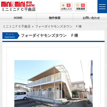
0
0
tog
ミニミニＦＣ千曲店
お気に入り
閲覧履歴
me
HOME
物件検索
お問い合わせ
ミニミニＦＣ千曲店
フォーダイヤモンズタウン Ｆ棟
アパート
フォーダイヤモンズタウン Ｆ棟
Apartment