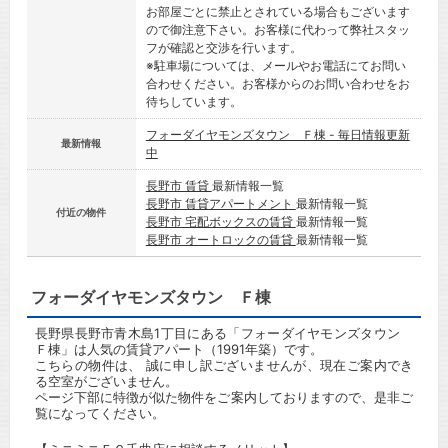
お部屋ごとに禁止とされている場合もございます
ので御注意下さい。お客様に代わって弊社スタッ
フが確認と交渉を行います。
※駐車場については、メールやお電話にてお問い
合わせください。お客様からのお問い合わせをお
待ちしています。
フォーダイヤモンズタウン Ｆ棟 - 毎日情報更新
最新情報
中
長野市 賃貸
最新情報一覧
長野市 賃貸アパートメント
最新情報一覧
付近の物件
長野市 宅配ボックスの賃貸
最新情報一覧
長野市 オートロックの賃貸
最新情報一覧
フォーダイヤモンズタウン Ｆ棟
長野県長野市青木島1丁目にある「フォーダイヤモンズタウン
Ｆ棟」は人気の賃貸アパート（1991年築）です。
こちらの物件は、 誠に申し訳ございませんが、現在ご案内でき
る空室がございません。
ページ下部に特徴が似た物件をご案内しておりますので、是非ご
覧になってください。