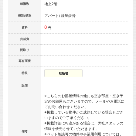
地上2階
総階数
アパート/ 軽量鉄骨
種別/構造
0
円
賃料
共益費
間取り
専有面積
特長
駐輪場
設備
※こちらのお部屋情報の他にも空き部屋・空き予
定のお部屋もございますので、メールやお電話に
てお問い合わせください。
※掲載している物件がご成約している場合もござ
いますのでご了承ください。
※掲載詳細に相違がある場合は、弊社スタッフの
情報を優先させていただきます。
備考
※ペット相談可の物件や事業用利用については、