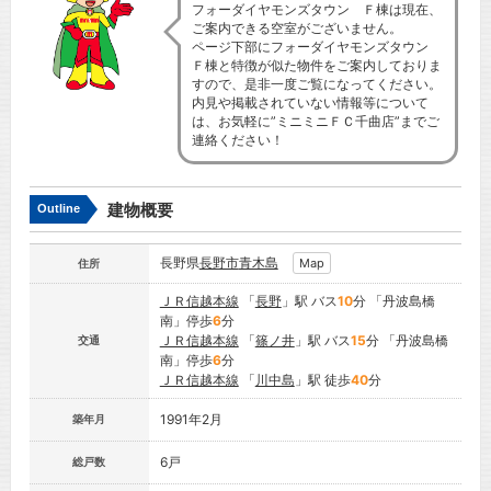
フォーダイヤモンズタウン Ｆ棟は現在、
ご案内できる空室がございません。
ページ下部にフォーダイヤモンズタウン
Ｆ棟と特徴が似た物件をご案内しておりま
すので、是非一度ご覧になってください。
内見や掲載されていない情報等について
は、お気軽に”ミニミニＦＣ千曲店”までご
連絡ください！
建物概要
Outline
長野県
長野市
青木島
Map
住所
ＪＲ信越本線
「
長野
」駅 バス
10
分 「丹波島橋
南」停歩
6
分
ＪＲ信越本線
「
篠ノ井
」駅 バス
15
分 「丹波島橋
交通
南」停歩
6
分
ＪＲ信越本線
「
川中島
」駅 徒歩
40
分
1991年2月
築年月
6戸
総戸数