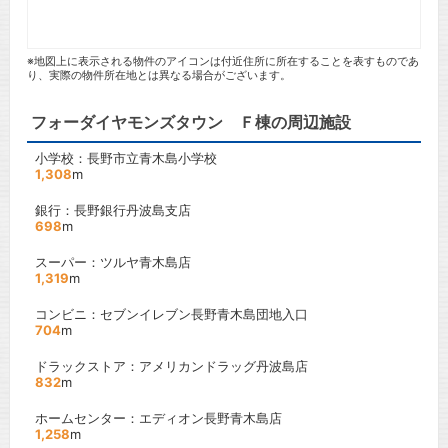
※地図上に表示される物件のアイコンは付近住所に所在することを表すものであ
り、実際の物件所在地とは異なる場合がございます。
フォーダイヤモンズタウン Ｆ棟の周辺施設
小学校：長野市立青木島小学校
1,308
m
銀行：長野銀行丹波島支店
698
m
スーパー：ツルヤ青木島店
1,319
m
コンビニ：セブンイレブン長野青木島団地入口
704
m
ドラックストア：アメリカンドラッグ丹波島店
832
m
ホームセンター：エディオン長野青木島店
1,258
m