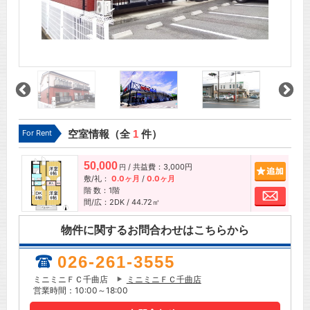
For Rent
空室情報（全
1
件）
50,000
/ 共益費：3,000円
追加
円
敷/礼：
0.0ヶ月
/
0.0ヶ月
階 数：1階
お問
間/広：2DK / 44.72㎡
物件に関するお問合わせはこちらから
026-261-3555
ミニミニＦＣ千曲店
ミニミニＦＣ千曲店
営業時間：10:00～18:00