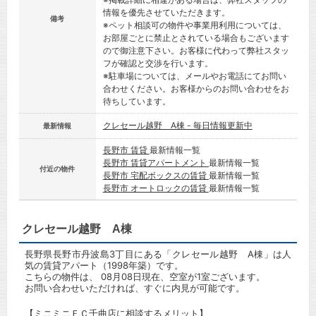
情報を優先させていただきます。
備考
※ペット相談可の物件や事業用利用については、
お部屋ごとに禁止とされている場合もございます
ので御注意下さい。お客様に代わって弊社スタッ
フが確認と交渉を行います。
※駐車場については、メールやお電話にてお問い
合わせください。お客様からのお問い合わせをお
待ちしています。
クレセール越野 A棟 - 毎日情報更新中
最新情報
長野市 賃貸
最新情報一覧
長野市 賃貸アパートメント
最新情報一覧
付近の物件
長野市 宅配ボックスの賃貸
最新情報一覧
長野市 オートロックの賃貸
最新情報一覧
クレセール越野 A棟
長野県長野市丹波島3丁目にある「クレセール越野 A棟」は人
気の賃貸アパート（1998年築）です。
こちらの物件は、 08月08日現在、空室が1室ございます。
お問い合わせいただければ、すぐに内見が可能です。
【ミニミニＦＣ千曲店に相談するメリット】