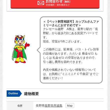
＜【ペット飼育相談可】カップルさんファ
ミリーさんにおすすめです＞
クレセール越野 A棟は、最寄り駅の「長
野駅」から徒歩7分にある賃貸アパートで
す。
現在、空室が1件ございます。
この物件には、駐車場、バス・トイレ別等
の設備があります。ただいま 敷金ゼロ も
しくは 礼金ゼロ の空室がありますので、
引っ越し費用を節約できます。
内見や掲載されていない情報等について
は、お気軽に”ミニミニＦＣ千曲店”までご
連絡ください！
建物概要
Outline
長野県
長野市
丹波島
Map
住所