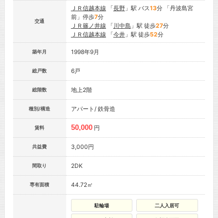
ＪＲ信越本線
「
長野
」駅 バス
13
分 「丹波島宮
前」停歩
7
分
交通
ＪＲ篠ノ井線
「
川中島
」駅 徒歩
27
分
ＪＲ信越本線
「
今井
」駅 徒歩
52
分
1998年9月
築年月
6戸
総戸数
地上2階
総階数
アパート/ 鉄骨造
種別/構造
50,000
円
賃料
3,000円
共益費
2DK
間取り
44.72㎡
専有面積
駐輪場
二人入居可