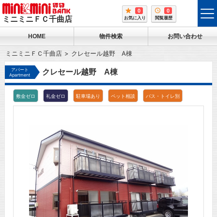
0
0
tog
ミニミニＦＣ千曲店
お気に入り
閲覧履歴
me
HOME
物件検索
お問い合わせ
ミニミニＦＣ千曲店
クレセール越野 A棟
アパート
クレセール越野 A棟
Apartment
敷金ゼロ
礼金ゼロ
駐車場あり
ペット相談
バス・トイレ別