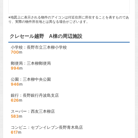
※地図上に表示される物件のアイコンは付近住所に所在することを表すものであ
り、実際の物件所在地とは異なる場合がございます。
クレセール越野 A棟の周辺施設
小学校：長野市立三本柳小学校
700
m
郵便局：三本柳郵便局
994
m
公園：三本柳中央公園
946
m
銀行：長野銀行丹波島支店
626
m
スーパー：西友三本柳店
583
m
コンビニ：セブンイレブン長野青木島店
617
m