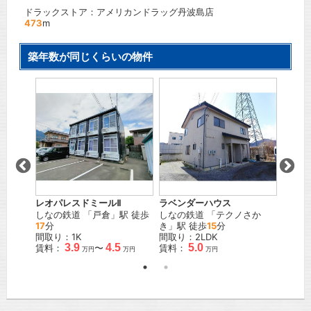
ドラックストア：アメリカンドラッグ丹波島店
473
m
築年数が同じくらいの物件
アップ
駅 徒歩
ＪＲ篠
徒歩
9
間取り
賃料：
レオパレスドミールⅡ
ラベンダーハウス
しなの鉄道
「
戸倉
」駅 徒歩
しなの鉄道
「
テクノさか
17
分
き
」駅 徒歩
15
分
間取り：1K
間取り：2LDK
3.9
4.5
5.0
賃料：
〜
賃料：
万円
万円
万円