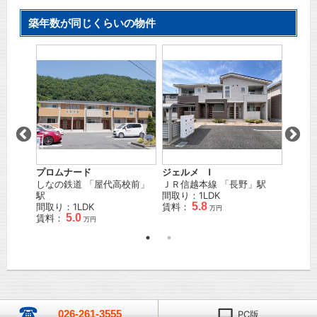
築年数が同じくらいの物件
ア
プロムナード
ジェルメ Ⅰ
大－１
」駅
しなの鉄道
「
屋代高校前
」
ＪＲ信越本線
「
長野
」駅
しなの
駅
間取り：1LDK
駅 徒
5.8
間取り：1LDK
賃料：
間取り
万円
5.0
賃料：
賃料：
万円
026-261-3555
PC版