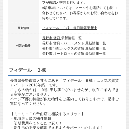
フが確認と交渉を行います。
※駐車場については、メールやお電話にてお問い
合わせください。お客様からのお問い合わせをお
待ちしています。
フィデール Ｂ棟 - 毎日情報更新中
最新情報
長野市 賃貸
最新情報一覧
長野市 賃貸アパートメント
最新情報一覧
付近の物件
長野市 宅配ボックスの賃貸
最新情報一覧
長野市 オートロックの賃貸
最新情報一覧
フィデール Ｂ棟
長野県長野市篠ノ井会にある「フィデール Ｂ棟」は人気の賃貸
アパート（2013年築）です。
こちらの物件は、 誠に申し訳ございませんが、現在ご案内でき
る空室がございません。
ページ下部に特徴が似た物件をご案内しておりますので、是非ご
覧になってください。
【ミニミニＦＣ千曲店に相談するメリット】
・地域最大級の物件情報
・初期費用をできるだけ安く！
・新生活の不安を解消できるようサポートいたします！