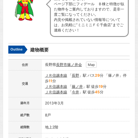
ページ下部にフィデール Ｂ棟と特徴が似
た物件をご案内しておりますので、是非一
度ご覧になってください。
内見や掲載されていない情報等について
は、お気軽に”ミニミニＦＣ千曲店”までご
連絡ください！
建物概要
Outline
長野県
長野市
篠ノ井会
Map
住所
ＪＲ信越本線
「
長野
」駅 バス
29
分 「篠ノ井」停
歩
11
分
交通
ＪＲ信越本線
「
篠ノ井
」駅 徒歩
19
分
ＪＲ信越本線
「
今井
」駅 徒歩
45
分
2013年3月
築年月
8戸
総戸数
地上2階
総階数