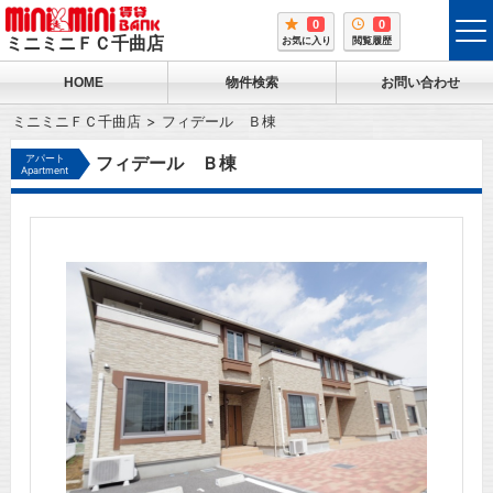
0
0
tog
ミニミニＦＣ千曲店
お気に入り
閲覧履歴
me
HOME
物件検索
お問い合わせ
ミニミニＦＣ千曲店
フィデール Ｂ棟
アパート
フィデール Ｂ棟
Apartment