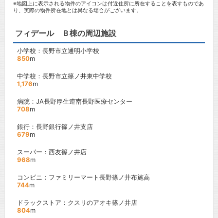
※地図上に表示される物件のアイコンは付近住所に所在することを表すものであ
り、実際の物件所在地とは異なる場合がございます。
フィデール Ｂ棟の周辺施設
小学校：長野市立通明小学校
850
m
中学校：長野市立篠ノ井東中学校
1,176
m
病院：JA長野厚生連南長野医療センター
708
m
銀行：長野銀行篠ノ井支店
679
m
スーパー：西友篠ノ井店
968
m
コンビニ：ファミリーマート長野篠ノ井布施高
744
m
ドラックストア：クスリのアオキ篠ノ井店
804
m