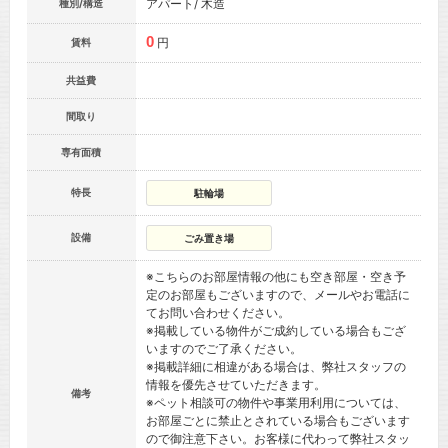
アパート/ 木造
種別/構造
0
円
賃料
共益費
間取り
専有面積
特長
駐輪場
設備
ごみ置き場
※こちらのお部屋情報の他にも空き部屋・空き予
定のお部屋もございますので、メールやお電話に
てお問い合わせください。
※掲載している物件がご成約している場合もござ
いますのでご了承ください。
※掲載詳細に相違がある場合は、弊社スタッフの
情報を優先させていただきます。
備考
※ペット相談可の物件や事業用利用については、
お部屋ごとに禁止とされている場合もございます
ので御注意下さい。お客様に代わって弊社スタッ