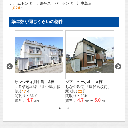
ホームセンター：綿半スーパーセンター川中島店
1,024
m
築年数が同じくらいの物件
棟
サンシティ川中島 A棟
ソアニュー小山 Ａ棟
フレッ
」駅 徒
ＪＲ信越本線
「
川中島
」駅
しなの鉄道
「
屋代高校前
」
ＪＲ信
徒歩
17
分
駅 徒歩
22
分
間取り
間取り：3DK
間取り：2DK
賃料：
4.7
4.7
5.0
賃料：
賃料：
〜
万円
万円
万円