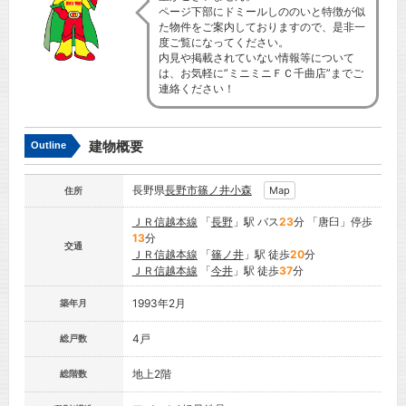
ページ下部にドミールしののいと特徴が似
た物件をご案内しておりますので、是非一
度ご覧になってください。
内見や掲載されていない情報等について
は、お気軽に”ミニミニＦＣ千曲店”までご
連絡ください！
建物概要
Outline
長野県
長野市
篠ノ井小森
Map
住所
ＪＲ信越本線
「
長野
」駅 バス
23
分 「唐臼」停歩
13
分
交通
ＪＲ信越本線
「
篠ノ井
」駅 徒歩
20
分
ＪＲ信越本線
「
今井
」駅 徒歩
37
分
1993年2月
築年月
4戸
総戸数
地上2階
総階数