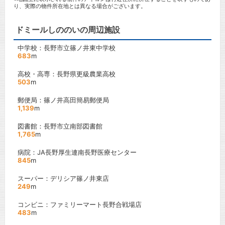
り、実際の物件所在地とは異なる場合がございます。
ドミールしののいの周辺施設
中学校：長野市立篠ノ井東中学校
683
m
高校・高専：長野県更級農業高校
503
m
郵便局：篠ノ井高田簡易郵便局
1,139
m
図書館：長野市立南部図書館
1,765
m
病院：JA長野厚生連南長野医療センター
845
m
スーパー：デリシア篠ノ井東店
249
m
コンビニ：ファミリーマート長野合戦場店
483
m