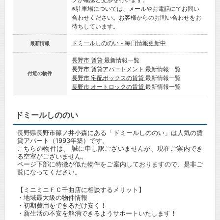
※駐車場については、メールやお電話にてお問い
合わせください。お客様からのお問い合わせをお
待ちしています。
ドミールしののい - 毎日情報更新中
最新情報
長野市 賃貸
最新情報一覧
長野市 賃貸アパートメント
最新情報一覧
付近の物件
長野市 宅配ボックスの賃貸
最新情報一覧
長野市 オートロックの賃貸
最新情報一覧
ドミールしののい
長野県長野市篠ノ井小森にある「ドミールしののい」は人気の賃
貸アパート（1993年築）です。
こちらの物件は、 誠に申し訳ございませんが、現在ご案内でき
る空室がございません。
ページ下部に特徴が似た物件をご案内しておりますので、是非ご
覧になってください。
【ミニミニＦＣ千曲店に相談するメリット】
・地域最大級の物件情報
・初期費用をできるだけ安く！
・新生活の不安を解消できるようサポートいたします！