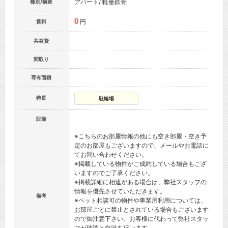
アパート/ 軽量鉄骨
種別/構造
0
円
賃料
共益費
間取り
専有面積
特長
駐輪場
設備
※こちらのお部屋情報の他にも空き部屋・空き予
定のお部屋もございますので、メールやお電話に
てお問い合わせください。
※掲載している物件がご成約している場合もござ
いますのでご了承ください。
※掲載詳細に相違がある場合は、弊社スタッフの
情報を優先させていただきます。
備考
※ペット相談可の物件や事業用利用については、
お部屋ごとに禁止とされている場合もございます
ので御注意下さい。お客様に代わって弊社スタッ
フが確認と交渉を行います。