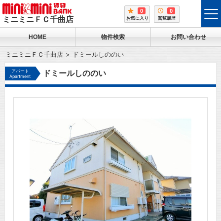
0
0
tog
ミニミニＦＣ千曲店
お気に入り
閲覧履歴
me
HOME
物件検索
お問い合わせ
ミニミニＦＣ千曲店
ドミールしののい
アパート
ドミールしののい
Apartment