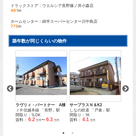
ドラックストア：ウエルシア長野篠ノ井小森店
461
m
ホームセンター：綿半スーパーセンター川中島店
775
m
築年数が同じくらいの物件
ラヴリィ・パートナー A棟
サープラスＮ＆K2
モダン
校前
」
ＪＲ信越本線
「
長野
」駅
しなの鉄道
「
戸倉
」駅
ＪＲ信
間取り：1LDK
間取り：1K
間取り
6.2
6.3
4.1
賃料：
〜
賃料：
賃料：
万円
万円
万円
万円