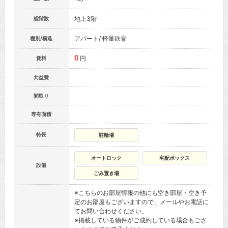
地上3階
総階数
アパート/ 軽量鉄骨
種別/構造
0
円
賃料
共益費
間取り
専有面積
特長
駐輪場
オートロック
宅配ボックス
設備
ごみ置き場
※こちらのお部屋情報の他にも空き部屋・空き予
定のお部屋もございますので、メールやお電話に
てお問い合わせください。
※掲載している物件がご成約している場合もござ