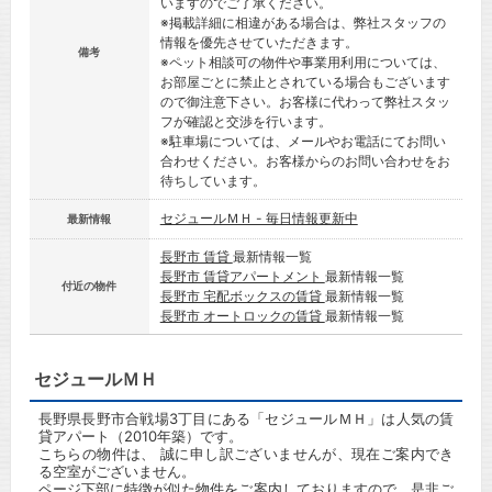
いますのでご了承ください。
※掲載詳細に相違がある場合は、弊社スタッフの
情報を優先させていただきます。
備考
※ペット相談可の物件や事業用利用については、
お部屋ごとに禁止とされている場合もございます
ので御注意下さい。お客様に代わって弊社スタッ
フが確認と交渉を行います。
※駐車場については、メールやお電話にてお問い
合わせください。お客様からのお問い合わせをお
待ちしています。
セジュールＭＨ - 毎日情報更新中
最新情報
長野市 賃貸
最新情報一覧
長野市 賃貸アパートメント
最新情報一覧
付近の物件
長野市 宅配ボックスの賃貸
最新情報一覧
長野市 オートロックの賃貸
最新情報一覧
セジュールＭＨ
長野県長野市合戦場3丁目にある「セジュールＭＨ」は人気の賃
貸アパート（2010年築）です。
こちらの物件は、 誠に申し訳ございませんが、現在ご案内でき
る空室がございません。
ページ下部に特徴が似た物件をご案内しておりますので、是非ご