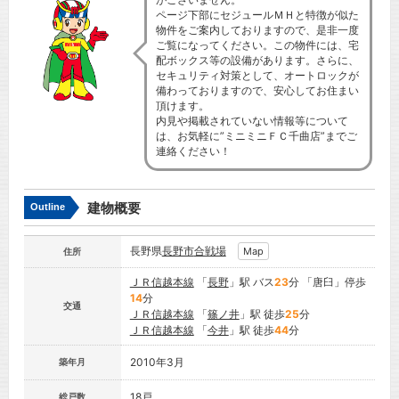
ページ下部にセジュールＭＨと特徴が似た
物件をご案内しておりますので、是非一度
ご覧になってください。この物件には、宅
配ボックス等の設備があります。さらに、
セキュリティ対策として、オートロックが
備わっておりますので、安心してお住まい
頂けます。
内見や掲載されていない情報等について
は、お気軽に”ミニミニＦＣ千曲店”までご
連絡ください！
建物概要
Outline
長野県
長野市
合戦場
Map
住所
ＪＲ信越本線
「
長野
」駅 バス
23
分 「唐臼」停歩
14
分
交通
ＪＲ信越本線
「
篠ノ井
」駅 徒歩
25
分
ＪＲ信越本線
「
今井
」駅 徒歩
44
分
2010年3月
築年月
18戸
総戸数