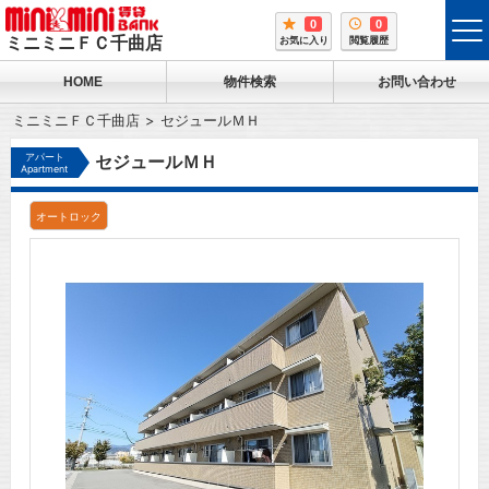
0
0
tog
ミニミニＦＣ千曲店
お気に入り
閲覧履歴
me
HOME
物件検索
お問い合わせ
ミニミニＦＣ千曲店
セジュールＭＨ
アパート
セジュールＭＨ
Apartment
オートロック