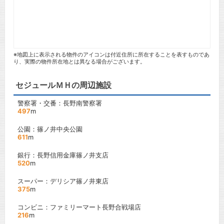
※地図上に表示される物件のアイコンは付近住所に所在することを表すものであ
り、実際の物件所在地とは異なる場合がございます。
セジュールＭＨの周辺施設
警察署・交番：長野南警察署
497
m
公園：篠ノ井中央公園
611
m
銀行：長野信用金庫篠ノ井支店
520
m
スーパー：デリシア篠ノ井東店
375
m
コンビニ：ファミリーマート長野合戦場店
216
m