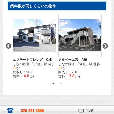
築年数が同じくらいの物件
フロー
駅 徒歩
ＪＲ信
間取り
賃料：
メルベーユ宮 A棟
エステートフレンズ C棟
しなの鉄道
「
坂城
」駅 徒歩
しなの鉄道
「
戸倉
」駅 徒歩
37
分
16
分
間取り：2DK
間取り：2DK
3.8
4.0
賃料：
賃料：
万円
万円
026-261-3555
PC版