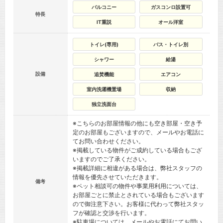
バルコニー
ガスコンロ設置可
特長
IT重説
オール洋室
トイレ(専用)
バス・トイレ別
シャワー
給湯
設備
追焚機能
エアコン
室内洗濯機置場
収納
独立洗面台
※こちらのお部屋情報の他にも空き部屋・空き予
定のお部屋もございますので、メールやお電話に
てお問い合わせください。
※掲載している物件がご成約している場合もござ
いますのでご了承ください。
※掲載詳細に相違がある場合は、弊社スタッフの
情報を優先させていただきます。
備考
※ペット相談可の物件や事業用利用については、
お部屋ごとに禁止とされている場合もございます
ので御注意下さい。お客様に代わって弊社スタッ
フが確認と交渉を行います。
※駐車場については、メールやお電話にてお問い