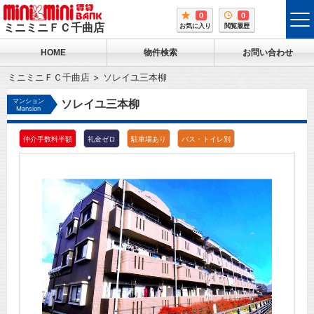
0
0
tog
ミニミニＦＣ千曲店
お気に入り
閲覧履歴
me
HOME
物件検索
お問い合わせ
ミニミニＦＣ千曲店
ソレイユ三本柳
マンション
ソレイユ三本柳
Mansion
仲介手数料半額
礼金ゼロ
駐車場あり
バス・トイレ別