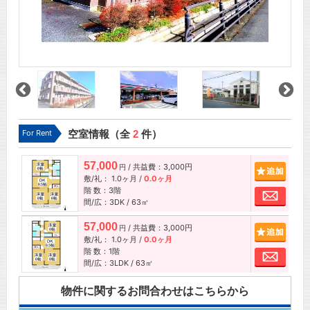
For Rent
空室情報（全
2
件）
57,000
/ 共益費：3,000円
追加
円
敷/礼：
1.0ヶ月
/
0.0ヶ月
階 数：3階
お問
間/広：3DK / 63㎡
57,000
/ 共益費：3,000円
追加
円
敷/礼：
1.0ヶ月
/
0.0ヶ月
階 数：1階
お問
間/広：3LDK / 63㎡
物件に関するお問合わせはこちらから