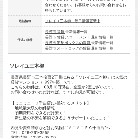
合わせください。お客様からのお問い合わせをお
待ちしています。
ソレイユ三本柳 - 毎日情報更新中
最新情報
長野市 賃貸
最新情報一覧
長野市 賃貸アパートメント
最新情報一覧
付近の物件
長野市 宅配ボックスの賃貸
最新情報一覧
長野市 オートロックの賃貸
最新情報一覧
ソレイユ三本柳
長野県長野市三本柳西2丁目にある「ソレイユ三本柳」は人気の
賃貸マンション（1997年築）です。
こちらの物件は、 08月10日現在、空室が2室ございます。
お問い合わせいただければ、すぐに内見が可能です。
【ミニミニＦＣ千曲店に相談するメリット】
・地域最大級の物件情報
・初期費用をできるだけ安く！
・新生活の不安を解消できるようサポートいたします！
内見や資料請求などはお気軽に”ミニミニＦＣ千曲店”へ！
TEL：
026-261-3555
営業時間：10:00～18:00