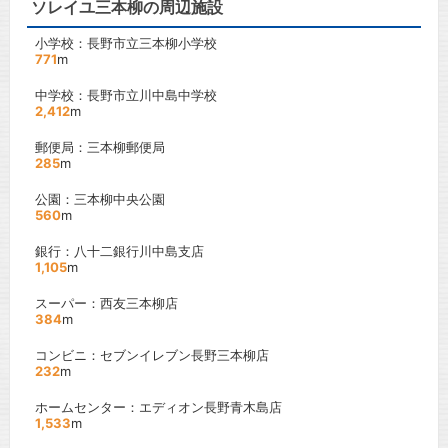
ソレイユ三本柳の周辺施設
小学校：長野市立三本柳小学校
771
m
中学校：長野市立川中島中学校
2,412
m
郵便局：三本柳郵便局
285
m
公園：三本柳中央公園
560
m
銀行：八十二銀行川中島支店
1,105
m
スーパー：西友三本柳店
384
m
コンビニ：セブンイレブン長野三本柳店
232
m
ホームセンター：エディオン長野青木島店
1,533
m