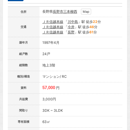
長野県
長野市
三本柳西
Map
住所
ＪＲ信越本線
「
川中島
」駅 徒歩
22
分
ＪＲ信越本線
「
今井
」駅 徒歩
46
分
交通
ＪＲ信越本線
「
長野
」駅 徒歩
61
分
1997年4月
築年月
24戸
総戸数
地上3階
総階数
マンション/ RC
種別/構造
57,000
円
賃料
3,000円
共益費
3DK ~ 3LDK
間取り
63㎡
専有面積