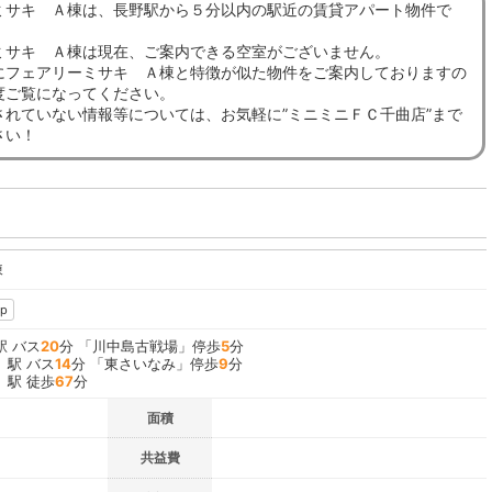
ミサキ Ａ棟は、長野駅から５分以内の駅近の賃貸アパート物件で
ミサキ Ａ棟は現在、ご案内できる空室がございません。
にフェアリーミサキ Ａ棟と特徴が似た物件をご案内しておりますの
度ご覧になってください。
されていない情報等については、お気軽に”ミニミニＦＣ千曲店”まで
さい！
棟
p
駅 バス
20
分 「川中島古戦場」停歩
5
分
」駅 バス
14
分 「東さいなみ」停歩
9
分
」駅 徒歩
67
分
面積
共益費