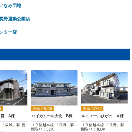
いなみ団地
長野運動公園店
ンター店
2
2
2
5
更新 08/05
更新 07/22
宮 A棟
ハイカムール大北 B棟
ルミエールひがの Ａ棟
「
坂城
」駅 徒
ＪＲ信越本線
「
長野
」駅
ＪＲ信越本線
「
長野
」駅
間取り：3DK
間取り：1LDK