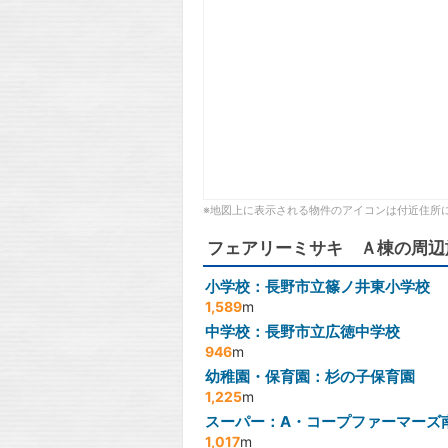
※地図上に表示される物件のアイコンは付近住所
フェアリーミサキ Ａ棟の周辺
小学校：長野市立篠ノ井東小学校
1,589
m
中学校：長野市立広徳中学校
946
m
幼稚園・保育園：杉の子保育園
1,225
m
スーパー：A・コープファーマーズ
1,017
m