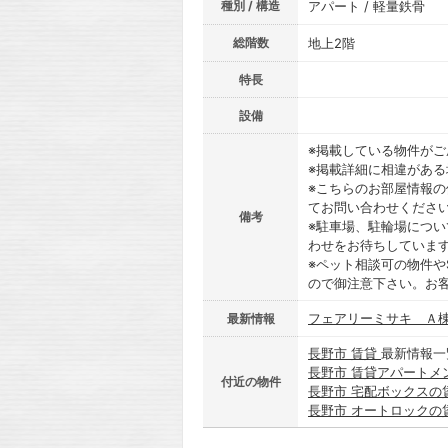
種別 / 構造
アパート / 軽量鉄骨
総階数
地上2階
特長
設備
※掲載している物件が
※掲載詳細に相違があ
※こちらのお部屋情報
てお問い合わせくださ
備考
※駐車場、駐輪場につ
わせをお待ちしていま
※ペット相談可の物件や
ので御注意下さい。お
フェアリーミサキ Ａ棟
最新情報
長野市 賃貸
最新情報一
長野市 賃貸アパートメ
付近の物件
長野市 宅配ボックスの
長野市 オートロックの