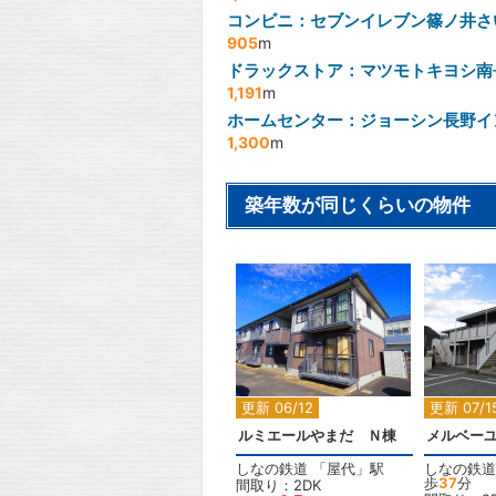
コンビニ：セブンイレブン篠ノ井さ
905
m
ドラックストア：マツモトキヨシ南
1,191
m
ホームセンター：ジョーシン長野イ
1,300
m
築年数が同じくらいの物件
2
更新 06/12
更新 07/1
ルミエールやまだ Ｎ棟
メルベーユ
しなの鉄道
「
屋代
」駅
しなの鉄道
歩
37
分
間取り：2DK