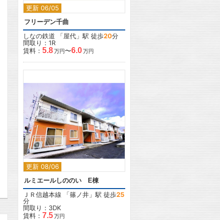
更新 06/05
フリーデン千曲
しなの鉄道
「
屋代
」駅 徒歩
20
分
間取り：1R
5.8
6.0
賃料：
〜
万円
万円
2
更新 08/06
ルミエールしののい E棟
ＪＲ信越本線
「
篠ノ井
」駅 徒歩
25
分
間取り：3DK
7.5
賃料：
万円