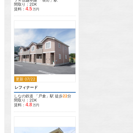
ＪＲ信越本線
「
長野
」駅
間取り：2DK
4.5
賃料：
万円
2
更新 07/22
レフィナード
しなの鉄道
「
戸倉
」駅 徒歩
22
分
間取り：2DK
4.8
賃料：
万円