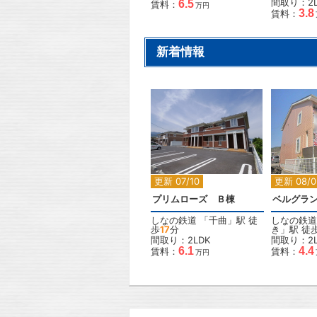
間取り：2
6.5
賃料：
万円
3.8
賃料：
新着情報
2
更新 07/10
更新 08/0
プリムローズ Ｂ棟
ベルグラ
しなの鉄道
「
千曲
」駅 徒
しなの鉄道
歩
17
分
き
」駅 徒
間取り：2LDK
間取り：2L
6.1
4.4
賃料：
賃料：
万円