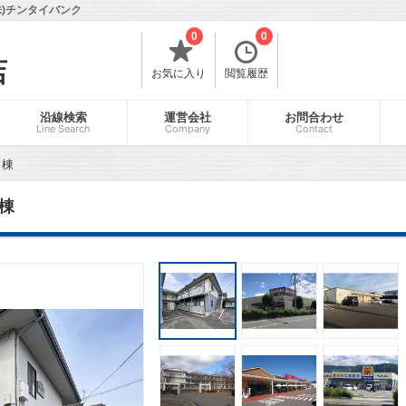
)チンタイバンク
0
0
店
お気に入り
閲覧履歴
沿線検索
運営会社
お問合わせ
Line Search
Company
Contact
Ａ棟
棟