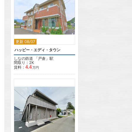
2
更新 08/07
ハッピー・エディ・タウン
しなの鉄道
「
戸倉
」駅
間取り：2K
4.4
賃料：
万円
2