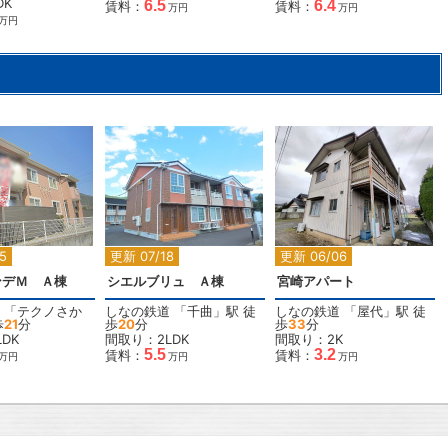
DK
6.5
6.4
賃料：
賃料：
万円
万円
万円
2
2
2
5
更新 07/18
更新 06/06
ンデＭ Ａ棟
シエルブリュ Ａ棟
宮崎アパート
「
テクノさか
しなの鉄道
「
千曲
」駅 徒
しなの鉄道
「
屋代
」駅 徒
歩
21
分
歩
20
分
歩
33
分
DK
間取り：2LDK
間取り：2K
5.5
3.2
賃料：
賃料：
万円
万円
万円