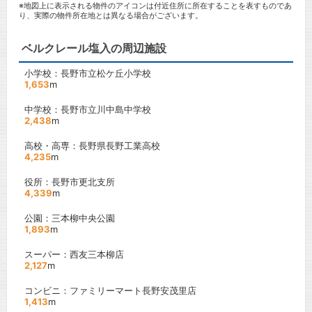
※地図上に表示される物件のアイコンは付近住所に所在することを表すものであ
り、実際の物件所在地とは異なる場合がございます。
ベルクレール塩入の周辺施設
小学校：長野市立松ケ丘小学校
1,653
m
中学校：長野市立川中島中学校
2,438
m
高校・高専：長野県長野工業高校
4,235
m
役所：長野市更北支所
4,339
m
公園：三本柳中央公園
1,893
m
スーパー：西友三本柳店
2,127
m
コンビニ：ファミリーマート長野安茂里店
1,413
m