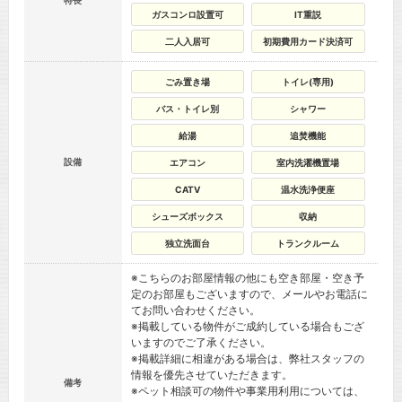
特長
ガスコンロ設置可
IT重説
二人入居可
初期費用カード決済可
ごみ置き場
トイレ(専用)
バス・トイレ別
シャワー
給湯
追焚機能
設備
エアコン
室内洗濯機置場
CATV
温水洗浄便座
シューズボックス
収納
独立洗面台
トランクルーム
※こちらのお部屋情報の他にも空き部屋・空き予
定のお部屋もございますので、メールやお電話に
てお問い合わせください。
※掲載している物件がご成約している場合もござ
いますのでご了承ください。
※掲載詳細に相違がある場合は、弊社スタッフの
情報を優先させていただきます。
備考
※ペット相談可の物件や事業用利用については、