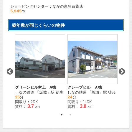
ショッピングセンター：ながの東急百貨店
5,945
m
築年数が同じくらいの物件
ニルヴ
駅 徒歩
ＪＲ信
歩
50
間取り
賃料：
グリーンヒル村上 A棟
グレープヒル Ａ棟
しなの鉄道
「
坂城
」駅 徒歩
しなの鉄道
「
坂城
」駅 徒歩
25
分
24
分
間取り：2DK
間取り：1LDK
3.7
3.8
賃料：
賃料：
万円
万円