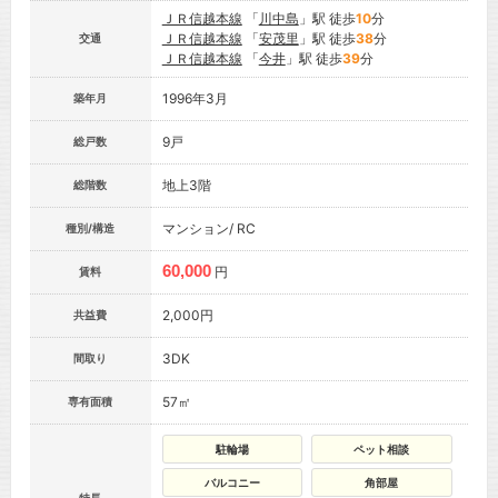
ＪＲ信越本線
「
川中島
」駅 徒歩
10
分
ＪＲ信越本線
「
安茂里
」駅 徒歩
38
分
交通
ＪＲ信越本線
「
今井
」駅 徒歩
39
分
1996年3月
築年月
9戸
総戸数
地上3階
総階数
マンション/ RC
種別/構造
60,000
円
賃料
2,000円
共益費
3DK
間取り
57㎡
専有面積
駐輪場
ペット相談
バルコニー
角部屋