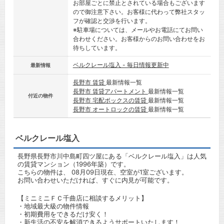
お部屋ごとに禁止とされている場合もございます
ので御注意下さい。お客様に代わって弊社スタッ
フが確認と交渉を行います。
※駐車場については、メールやお電話にてお問い
合わせください。お客様からのお問い合わせをお
待ちしています。
ベルクレール塩入 - 毎日情報更新中
最新情報
長野市 賃貸
最新情報一覧
長野市 賃貸アパートメント
最新情報一覧
付近の物件
長野市 宅配ボックスの賃貸
最新情報一覧
長野市 オートロックの賃貸
最新情報一覧
ベルクレール塩入
長野県長野市川中島町四ツ屋にある「ベルクレール塩入」は人気
の賃貸マンション（1996年築）です。
こちらの物件は、 08月09日現在、空室が1室ございます。
お問い合わせいただければ、すぐに内見が可能です。
【ミニミニＦＣ千曲店に相談するメリット】
・地域最大級の物件情報
・初期費用をできるだけ安く！
・新生活の不安を解消できるようサポートいたします！