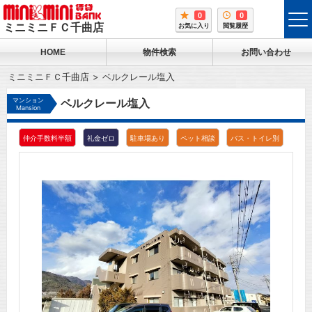
0
0
tog
ミニミニＦＣ千曲店
お気に入り
閲覧履歴
me
HOME
物件検索
お問い合わせ
ミニミニＦＣ千曲店
ベルクレール塩入
マンション
ベルクレール塩入
Mansion
仲介手数料半額
礼金ゼロ
駐車場あり
ペット相談
バス・トイレ別