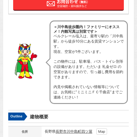
＜川中島徒歩圏内！ファミリーにオスス
メ！内観写真は別室です＞
ベルクレール塩入は、最寄り駅の「川中島
駅」から徒歩10分にある賃貸マンションで
す。
現在、空室が1件ございます。
この物件には、駐車場、バス・トイレ別等
の設備があります。ただいま 礼金ゼロ の
空室がありますので、引っ越し費用を節約
できます。
内見や掲載されていない情報等について
は、お気軽に”ミニミニＦＣ千曲店”までご
連絡ください！
建物概要
Outline
長野県
長野市
川中島町四ツ屋
Map
住所