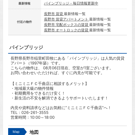
パインブリッジ - 毎日情報更新中
最新情報
長野市 賃貸
最新情報一覧
長野市 賃貸アパートメント
最新情報一覧
付近の物件
長野市 宅配ボックスの賃貸
最新情報一覧
長野市 オートロックの賃貸
最新情報一覧
パインブリッジ
長野県長野市稲里町田牧にある「パインブリッジ」は人気の賃貸
アパート（1997年築）です。
こちらの物件は、 08月06日現在、空室が1室ございます。
お問い合わせいただければ、すぐに内見が可能です。
【ミニミニＦＣ千曲店に相談するメリット】
・地域最大級の物件情報
・初期費用をできるだけ安く！
・新生活の不安を解消できるようサポートいたします！
内見や資料請求などはお気軽に”ミニミニＦＣ千曲店”へ！
TEL：
026-261-3555
営業時間：10:00～18:00
Map
地図