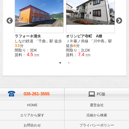
ラフォーネ清水
オリンピア寺町 A棟
メイプ
しなの鉄道
「
千曲
」駅 徒歩
ＪＲ篠ノ井線
「
川中島
」駅
しなの
33
分
徒歩
6
分
12
分
間取り：3DK
間取り：2LDK
間取り
4.5
7.4
賃料：
賃料：
賃料：
万円
万円
026-261-3555
PC版
HOME
運営会社
エリアから探す
沿線から検索
お問合わせ
プライバシーポリシー