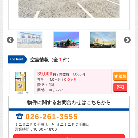
For Rent
空室情報（全
1
件）
39,000
/ 共益費：1,000円
追加
円
敷/礼：
1.0ヶ月
/
0.0ヶ月
階 数：2階
お問
間/広：1K / 22㎡
物件に関するお問合わせはこちらから
026-261-3555
ミニミニＦＣ千曲店
ミニミニＦＣ千曲店
営業時間：10:00～18:00