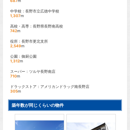
687
m
中学校：長野市立広徳中学校
1,307
m
高校・高専：長野県長野南高校
742
m
役所：長野市更北支所
2,549
m
公園：御厨公園
1,312
m
スーパー：ツルヤ長野南店
710
m
ドラックストア：アメリカンドラッグ南長野店
305
m
築年数が同じくらいの物件
 Ｃ棟
さか