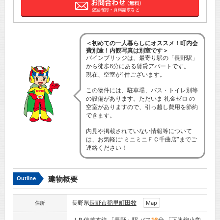
＜初めての一人暮らしにオススメ！町内会
費別途！内観写真は別室です＞
パインブリッジは、最寄り駅の「長野駅」
から徒歩6分にある賃貸アパートです。
現在、空室が1件ございます。
この物件には、駐車場、バス・トイレ別等
の設備があります。ただいま 礼金ゼロ の
空室がありますので、引っ越し費用を節約
できます。
内見や掲載されていない情報等について
は、お気軽に”ミニミニＦＣ千曲店”までご
連絡ください！
建物概要
Outline
長野県
長野市
稲里町田牧
Map
住所
ＪＲ信越本線
「
長野
」駅 バス
16
分 「下氷鉋小学