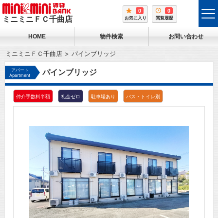
0
0
tog
ミニミニＦＣ千曲店
お気に入り
閲覧履歴
me
HOME
物件検索
お問い合わせ
ミニミニＦＣ千曲店
パインブリッジ
アパート
パインブリッジ
Apartment
仲介手数料半額
礼金ゼロ
駐車場あり
バス・トイレ別