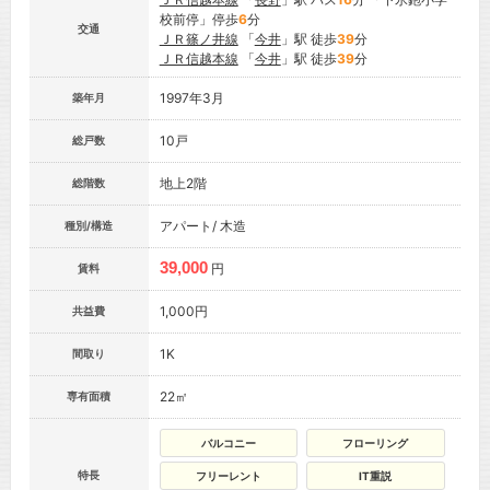
校前停」停歩
6
分
交通
ＪＲ篠ノ井線
「
今井
」駅 徒歩
39
分
ＪＲ信越本線
「
今井
」駅 徒歩
39
分
1997年3月
築年月
10戸
総戸数
地上2階
総階数
アパート/ 木造
種別/構造
39,000
円
賃料
1,000円
共益費
1K
間取り
22㎡
専有面積
バルコニー
フローリング
特長
フリーレント
IT重説