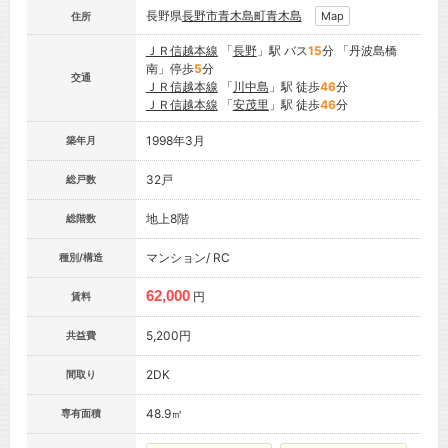
長野県
長野市
青木島町青木島
Map
住所
ＪＲ信越本線
「
長野
」駅 バス
15
分 「丹波島橋
南」停歩
5
分
交通
ＪＲ信越本線
「
川中島
」駅 徒歩
46
分
ＪＲ信越本線
「
安茂里
」駅 徒歩
46
分
1998年3月
築年月
32戸
総戸数
地上8階
総階数
マンション/ RC
種別/構造
62,000
円
賃料
5,200円
共益費
2DK
間取り
48.9㎡
専有面積