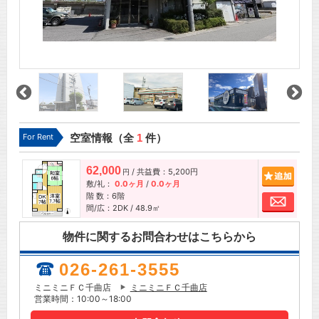
For Rent
空室情報（全
1
件）
62,000
/ 共益費：5,200円
追加
円
敷/礼：
0.0ヶ月
/
0.0ヶ月
階 数：6階
お問
間/広：2DK / 48.9㎡
物件に関するお問合わせはこちらから
026-261-3555
ミニミニＦＣ千曲店
ミニミニＦＣ千曲店
営業時間：10:00～18:00