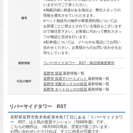
いますのでご了承ください。
※掲載詳細に相違がある場合は、弊社スタッフの
情報を優先させていただきます。
備考
※ペット相談可の物件や事業用利用については、
お部屋ごとに禁止とされている場合もございます
ので御注意下さい。お客様に代わって弊社スタッ
フが確認と交渉を行います。
※駐車場については、メールやお電話にてお問い
合わせください。お客様からのお問い合わせをお
待ちしています。
リバーサイドタワー RST - 毎日情報更新中
最新情報
長野市 賃貸
最新情報一覧
長野市 賃貸アパートメント
最新情報一覧
付近の物件
長野市 宅配ボックスの賃貸
最新情報一覧
長野市 オートロックの賃貸
最新情報一覧
リバーサイドタワー RST
長野県長野市青木島町青木島1丁目にある「リバーサイドタワ
ー RST」は人気の賃貸マンション（1998年築）です。
こちらの物件は、 08月09日現在、空室が1室ございます。
お問い合わせいただければ、すぐに内見が可能です。