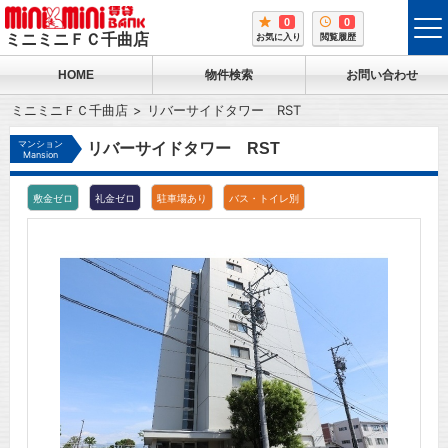
0
0
tog
ミニミニＦＣ千曲店
お気に入り
閲覧履歴
me
HOME
物件検索
お問い合わせ
ミニミニＦＣ千曲店
リバーサイドタワー RST
マンション
リバーサイドタワー RST
Mansion
敷金ゼロ
礼金ゼロ
駐車場あり
バス・トイレ別