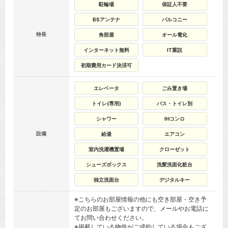
駐輪場
保証人不要
BSアンテナ
バルコニー
特長
角部屋
オール電化
インターネット無料
IT重説
初期費用カード決済可
エレベータ
ごみ置き場
トイレ(専用)
バス・トイレ別
シャワー
IHコンロ
設備
給湯
エアコン
室内洗濯機置場
クローゼット
シューズボックス
洗髪洗面化粧台
独立洗面台
デジタルキー
※こちらのお部屋情報の他にも空き部屋・空き予
定のお部屋もございますので、メールやお電話に
てお問い合わせください。
※掲載している物件がご成約している場合もござ