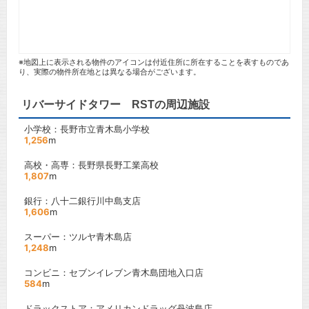
※地図上に表示される物件のアイコンは付近住所に所在することを表すものであ
り、実際の物件所在地とは異なる場合がございます。
リバーサイドタワー RSTの周辺施設
小学校：長野市立青木島小学校
1,256
m
高校・高専：長野県長野工業高校
1,807
m
銀行：八十二銀行川中島支店
1,606
m
スーパー：ツルヤ青木島店
1,248
m
コンビニ：セブンイレブン青木島団地入口店
584
m
ドラックストア：アメリカンドラッグ丹波島店