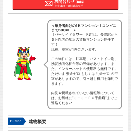
＜単身者向けの1Ｋマンション！コンビニ
まで500ｍ！＞
リバーサイドタワー RSTは、長野駅から
５分以内の駅近の賃貸マンション物件で
す！
現在、空室が1件ございます。
この物件には、駐車場、バス・トイレ別、
洗髪洗面化粧台等の設備があります。ま
た、インターネットの使用料も無料です。
ただいま 敷金ゼロ もしくは 礼金ゼロ の空
室がありますので、引っ越し費用を節約で
きます。
内見や掲載されていない情報等について
は、お気軽に”ミニミニＦＣ千曲店”までご
連絡ください！
建物概要
Outline