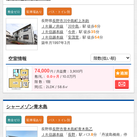
敷金ゼロ
駐車場あり
バス・トイレ別
長野県
長野市
川中島町上氷鉋
ＪＲ篠ノ井線
「
川中島
」駅 徒歩
6
分
ＪＲ信越本線
「
今井
」駅 徒歩
35
分
ＪＲ信越本線
「
安茂里
」駅 徒歩
54
分
築年月1997年3月
空室情報
74,000
/ 共益費：3,900円
追加
円
敷/礼：
0.0ヶ月
/
10.0万円
階 数：1階
お問
間/広：2LDK / 58.6㎡
シャーメゾン青木島
敷金ゼロ
駐車場あり
バス・トイレ別
長野県
長野市
青木島町青木島乙
ＪＲ信越本線
「
長野
」駅 バス
8
分 「丹波島橋南」停