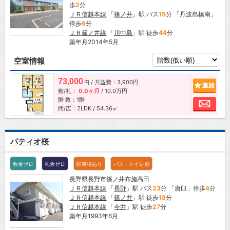
歩
2
分
ＪＲ信越本線
「
篠ノ井
」駅 バス
15
分 「丹波島橋南」
停歩
6
分
ＪＲ篠ノ井線
「
川中島
」駅 徒歩
44
分
築年月2014年5月
空室情報
73,000
/ 共益費：3,900円
追加
円
敷/礼：
0.0ヶ月
/
10.0万円
階 数：1階
お問
間/広：2LDK / 54.36㎡
パティオ桜
敷金ゼロ
礼金ゼロ
駐車場あり
バス・トイレ別
長野県
長野市
篠ノ井布施高田
ＪＲ信越本線
「
長野
」駅 バス
23
分 「唐臼」停歩
4
分
ＪＲ信越本線
「
篠ノ井
」駅 徒歩
18
分
ＪＲ信越本線
「
今井
」駅 徒歩
27
分
築年月1993年6月