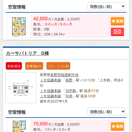
空室情報
42,000
/ 共益費：2,200円
追加
円
敷/礼：
0.0ヶ月
/
0.0ヶ月
階 数：2階
お問
間/広：2DK / 39.74㎡
カーサパトリア D棟
新築/築浅
駐車場あり
バス・トイレ別
長野県
長野市
稲里町中央
ＪＲ信越本線
「
長野
」駅 バス
13
分 「上氷鉋」停歩
8
分
ＪＲ信越本線
「
川中島
」駅 徒歩
37
分
ＪＲ信越本線
「
今井
」駅 徒歩
38
分
築年月2027年1月
空室情報
70,000
/ 共益費：5,000円
追加
円
敷/礼：
1.0ヶ月
/
2.0ヶ月