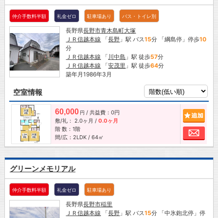
仲介手数料半額
礼金ゼロ
駐車場あり
バス・トイレ別
長野県
長野市
青木島町大塚
ＪＲ信越本線
「
長野
」駅 バス
15
分 「綱島停」停歩
10
分
ＪＲ信越本線
「
川中島
」駅 徒歩
57
分
ＪＲ信越本線
「
安茂里
」駅 徒歩
64
分
築年月1986年3月
空室情報
60,000
/ 共益費：0円
追加
円
敷/礼：
2.0ヶ月
/
0.0ヶ月
階 数：1階
お問
間/広：2LDK / 64㎡
グリーンメモリアル
仲介手数料半額
礼金ゼロ
駐車場あり
長野県
長野市
稲里
ＪＲ信越本線
「
長野
」駅 バス
15
分 「中氷鉋北停」停