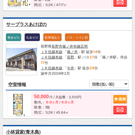
お問
間/広：1LDK / 47.17㎡
サープラスあけぼの
敷金ゼロ
礼金ゼロ
駐車場あり
バス・トイレ別
長野県
長野市
篠ノ井布施五明
ＪＲ信越本線
「
篠ノ井
」駅 徒歩
14
分
ＪＲ信越本線
「
長野
」駅 バス
27
分 「篠ノ井駅」停歩
17
分
ＪＲ信越本線
「
今井
」駅 徒歩
29
分
築年月2009年2月
空室情報
50,000
/ 共益費：3,500円
追加
円
敷/礼：
0.0ヶ月
/
0.0ヶ月
階 数：1階
お問
間/広：1LDK / 45.64㎡
小林貸家(青木島)