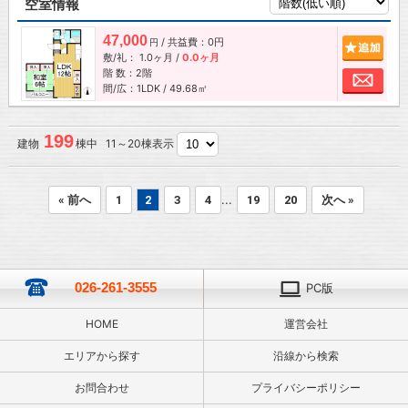
空室情報
47,000
/ 共益費：0円
追加
円
敷/礼：
1.0ヶ月
/
0.0ヶ月
階 数：2階
お問
間/広：1LDK / 49.68㎡
199
建物
棟中 11～20棟表示
...
« 前へ
1
2
3
4
19
20
次へ »
026-261-3555
PC版
HOME
運営会社
エリアから探す
沿線から検索
お問合わせ
プライバシーポリシー