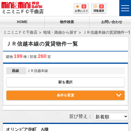
0
0
tog
ミニミニＦＣ千曲店
お気に入り
閲覧履歴
me
HOME
物件検索
お問い合わせ
ミニミニＦＣ千曲店
地域・路線から探す
ＪＲ信越本線の賃貸物件一
ＪＲ信越本線の賃貸物件一覧
199
260
建物
棟 / 部屋
室
路線
ＪＲ信越本線
駅を選択
条件を変更
並び替え：
オリンピア寺町 A棟