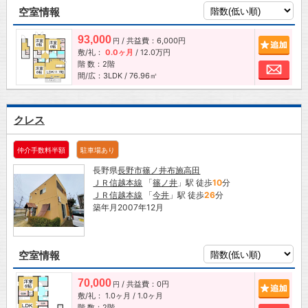
空室情報
93,000
/ 共益費：6,000円
追加
円
敷/礼：
0.0ヶ月
/
12.0万円
階 数：2階
お問
間/広：3LDK / 76.96㎡
クレス
仲介手数料半額
駐車場あり
長野県
長野市
篠ノ井布施高田
ＪＲ信越本線
「
篠ノ井
」駅 徒歩
10
分
ＪＲ信越本線
「
今井
」駅 徒歩
26
分
築年月2007年12月
空室情報
70,000
/ 共益費：0円
追加
円
敷/礼：
1.0ヶ月
/
1.0ヶ月
階 数：2階