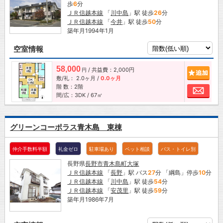
歩
6
分
ＪＲ信越本線
「
川中島
」駅 徒歩
26
分
ＪＲ信越本線
「
今井
」駅 徒歩
50
分
築年月1994年1月
空室情報
58,000
/ 共益費：2,000円
追加
円
敷/礼：
2.0ヶ月
/
0.0ヶ月
階 数：2階
お問
間/広：3DK / 67㎡
グリーンコーポラス青木島 東棟
仲介手数料半額
礼金ゼロ
駐車場あり
ペット相談
バス・トイレ別
長野県
長野市
青木島町大塚
ＪＲ信越本線
「
長野
」駅 バス
27
分 「綱島」停歩
10
分
ＪＲ信越本線
「
川中島
」駅 徒歩
54
分
ＪＲ信越本線
「
安茂里
」駅 徒歩
59
分
築年月1986年7月