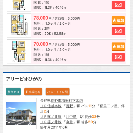
階 数：1階
お問
間/広：1LDK / 40.16㎡
78,000
/ 共益費：5,000円
追加
円
敷/礼：
1.0ヶ月
/
2.0ヶ月
階 数：2階
お問
間/広：2DK / 52.58㎡
70,000
/ 共益費：5,000円
追加
円
敷/礼：
1.0ヶ月
/
2.0ヶ月
階 数：1階
お問
間/広：1LDK / 40.16㎡
アリービオひがの
敷金ゼロ
駐車場あり
バス・トイレ別
長野県
長野市
稲里町下氷鉋
ＪＲ信越本線
「
長野
」駅 バス
11
分 「稲里二ツ屋」停
歩
2
分
ＪＲ篠ノ井線
「
川中島
」駅 徒歩
38
分
ＪＲ篠ノ井線
「
今井
」駅 徒歩
59
分
築年月2011年6月