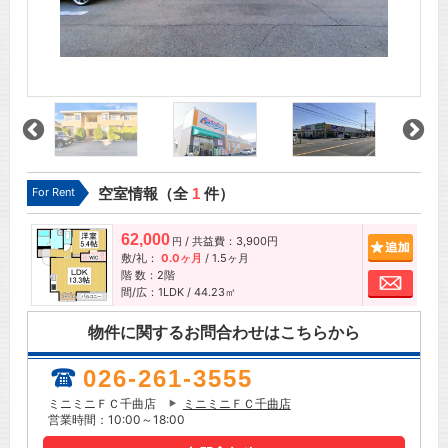
For Rent
空室情報（全
1
件）
62,000
/ 共益費：3,900円
追加
円
敷/礼：
0.0ヶ月
/
1.5ヶ月
階 数：2階
お問
間/広：1LDK / 44.23㎡
物件に関するお問合わせはこちらから
026-261-3555
ミニミニＦＣ千曲店
ミニミニＦＣ千曲店
営業時間：10:00～18:00