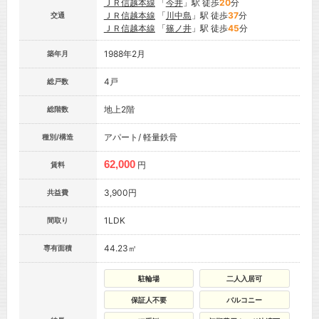
ＪＲ信越本線
「
今井
」駅 徒歩
20
分
ＪＲ信越本線
「
川中島
」駅 徒歩
37
分
交通
ＪＲ信越本線
「
篠ノ井
」駅 徒歩
45
分
1988年2月
築年月
4戸
総戸数
地上2階
総階数
アパート/ 軽量鉄骨
種別/構造
62,000
円
賃料
3,900円
共益費
1LDK
間取り
44.23㎡
専有面積
駐輪場
二人入居可
保証人不要
バルコニー