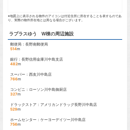
※地図上に表示される物件のアイコンは付近住所に所在することを表すものであ
り、実際の物件所在地とは異なる場合がございます。
ラプラスゆう W棟の周辺施設
郵便局：長野南郵便局
514
m
銀行：長野信用金庫川中島支店
482
m
スーパー：西友川中島店
766
m
コンビニ：ローソン川中島御厨店
327
m
ドラックストア：アメリカンドラッグ長野川中島店
529
m
ホームセンター：ケーヨーデイツー川中島店
756
m