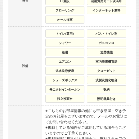
特長
IT重説
初期費用カード決済可
フローリング
インターネット無料
オール洋室
トイレ(専用)
バス・トイレ別
シャワー
ガスコンロ
給湯
追焚機能
エアコン
室内洗濯機置場
設備
温水洗浄便座
クローゼット
シューズボックス
洗髪洗面化粧台
モニタ付インターホン
収納
独立洗面台
照明器具付き
※こちらのお部屋情報の他にも空き部屋・空き予
定のお部屋もございますので、メールやお電話に
てお問い合わせください。
※掲載している物件がご成約している場合もござ
いますのでご了承ください。
※掲載詳細に相違がある場合は、弊社スタッフの