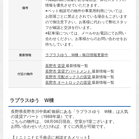
情報を優先させていただきます。
備考
※ペット相談可の物件や事業用利用については、
お部屋ごとに禁止とされている場合もございます
ので御注意下さい。お客様に代わって弊社スタッ
フが確認と交渉を行います。
※駐車場については、メールやお電話にてお問い
合わせください。お客様からのお問い合わせをお
待ちしています。
ラプラスゆう W棟 - 毎日情報更新中
最新情報
長野市 賃貸
最新情報一覧
長野市 賃貸アパートメント
最新情報一覧
付近の物件
長野市 宅配ボックスの賃貸
最新情報一覧
長野市 オートロックの賃貸
最新情報一覧
ラプラスゆう W棟
長野県長野市川中島町御厨にある「ラプラスゆう W棟」は人気
の賃貸アパート（1988年築）です。
こちらの物件は、 08月06日現在、空室が1室ございます。
お問い合わせいただければ、すぐに内見が可能です。
【ミニミニＦＣ千曲店に相談するメリット】