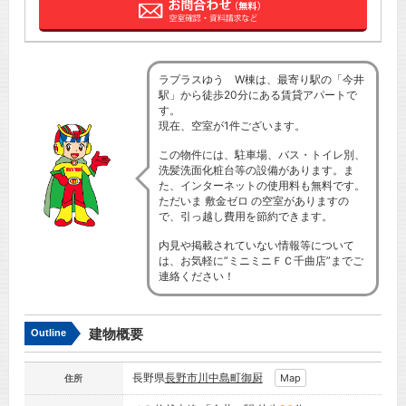
ラプラスゆう W棟は、最寄り駅の「今井
駅」から徒歩20分にある賃貸アパートで
す。
現在、空室が1件ございます。
この物件には、駐車場、バス・トイレ別、
洗髪洗面化粧台等の設備があります。ま
た、インターネットの使用料も無料です。
ただいま 敷金ゼロ の空室がありますの
で、引っ越し費用を節約できます。
内見や掲載されていない情報等について
は、お気軽に”ミニミニＦＣ千曲店”までご
連絡ください！
建物概要
Outline
長野県
長野市
川中島町御厨
Map
住所