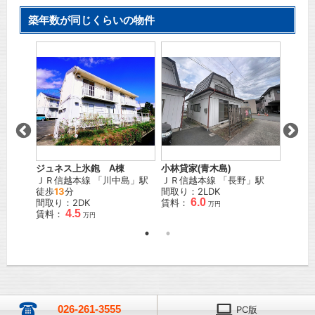
築年数が同じくらいの物件
ハイツ
駅 徒歩
ＪＲ信
徒歩
2
間取り
賃料：
万円
ジュネス上氷鉋 A棟
小林貸家(青木島)
ＪＲ信越本線
「
川中島
」駅
ＪＲ信越本線
「
長野
」駅
徒歩
13
分
間取り：2LDK
6.0
間取り：2DK
賃料：
万円
4.5
賃料：
万円
026-261-3555
PC版