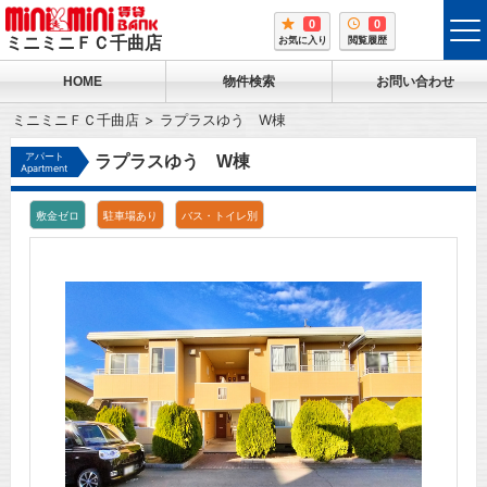
0
0
tog
ミニミニＦＣ千曲店
お気に入り
閲覧履歴
me
HOME
物件検索
お問い合わせ
ミニミニＦＣ千曲店
ラプラスゆう W棟
アパート
ラプラスゆう W棟
Apartment
敷金ゼロ
駐車場あり
バス・トイレ別