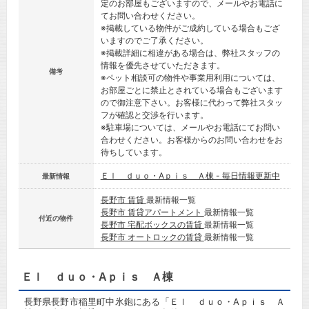
定のお部屋もございますので、メールやお電話に
てお問い合わせください。
※掲載している物件がご成約している場合もござ
いますのでご了承ください。
※掲載詳細に相違がある場合は、弊社スタッフの
情報を優先させていただきます。
備考
※ペット相談可の物件や事業用利用については、
お部屋ごとに禁止とされている場合もございます
ので御注意下さい。お客様に代わって弊社スタッ
フが確認と交渉を行います。
※駐車場については、メールやお電話にてお問い
合わせください。お客様からのお問い合わせをお
待ちしています。
Ｅｌ ｄｕｏ・Aｐｉｓ Ａ棟 - 毎日情報更新中
最新情報
長野市 賃貸
最新情報一覧
長野市 賃貸アパートメント
最新情報一覧
付近の物件
長野市 宅配ボックスの賃貸
最新情報一覧
長野市 オートロックの賃貸
最新情報一覧
Ｅｌ ｄｕｏ・Aｐｉｓ Ａ棟
長野県長野市稲里町中氷鉋にある「Ｅｌ ｄｕｏ・Aｐｉｓ Ａ