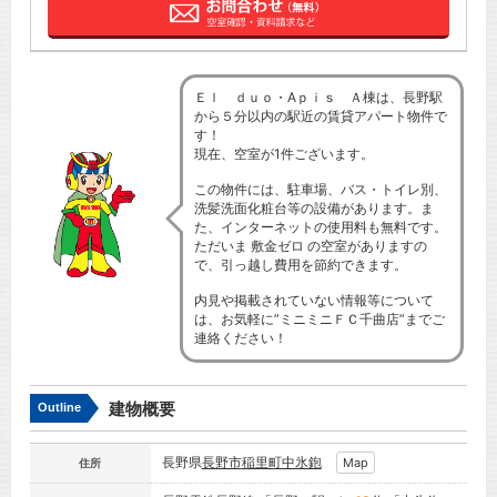
Ｅｌ ｄｕｏ・Aｐｉｓ Ａ棟は、長野駅
から５分以内の駅近の賃貸アパート物件で
す！
現在、空室が1件ございます。
この物件には、駐車場、バス・トイレ別、
洗髪洗面化粧台等の設備があります。ま
た、インターネットの使用料も無料です。
ただいま 敷金ゼロ の空室がありますの
で、引っ越し費用を節約できます。
内見や掲載されていない情報等について
は、お気軽に”ミニミニＦＣ千曲店”までご
連絡ください！
建物概要
Outline
長野県
長野市
稲里町中氷鉋
Map
住所