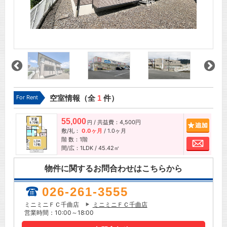
For Rent
空室情報（全
1
件）
55,000
/ 共益費：4,500円
追加
円
敷/礼：
0.0ヶ月
/
1.0ヶ月
階 数：1階
お問
間/広：1LDK / 45.42㎡
物件に関するお問合わせはこちらから
026-261-3555
ミニミニＦＣ千曲店
ミニミニＦＣ千曲店
営業時間：10:00～18:00