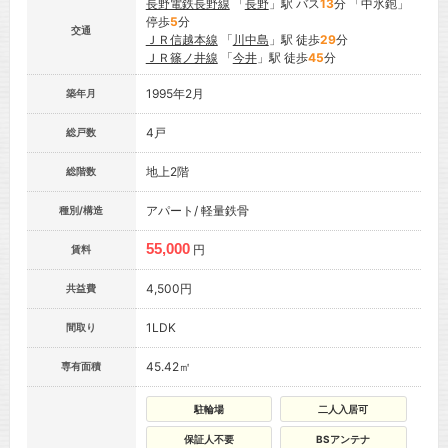
長野電鉄長野線
「
長野
」駅 バス
13
分 「中氷鉋」
停歩
5
分
交通
ＪＲ信越本線
「
川中島
」駅 徒歩
29
分
ＪＲ篠ノ井線
「
今井
」駅 徒歩
45
分
1995年2月
築年月
4戸
総戸数
地上2階
総階数
アパート/ 軽量鉄骨
種別/構造
55,000
円
賃料
4,500円
共益費
1LDK
間取り
45.42㎡
専有面積
駐輪場
二人入居可
保証人不要
BSアンテナ