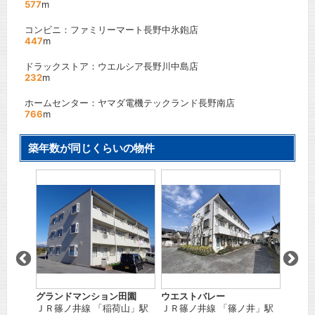
577
m
コンビニ：ファミリーマート長野中氷鉋店
447
m
ドラックストア：ウエルシア長野川中島店
232
m
ホームセンター：ヤマダ電機テックランド長野南店
766
m
築年数が同じくらいの物件
富士コ
」駅
ＪＲ信
間取り
賃料：
グランドマンション田園
ウエストバレー
ＪＲ篠ノ井線
「
稲荷山
」駅
ＪＲ篠ノ井線
「
篠ノ井
」駅