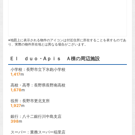
※地図上に表示される物件のアイコンは付近住所に所在することを表すものであ
り、実際の物件所在地とは異なる場合がございます。
Ｅｌ ｄｕｏ・Aｐｉｓ Ａ棟の周辺施設
小学校：長野市立下氷鉋小学校
1,417
m
高校・高専：長野県長野南高校
1,678
m
役所：長野市更北支所
1,927
m
銀行：八十二銀行川中島支店
398
m
スーパー：業務スーパー稲里店