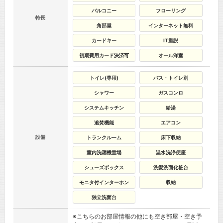
バルコニー
フローリング
特長
角部屋
インターネット無料
カードキー
IT重説
初期費用カード決済可
オール洋室
トイレ(専用)
バス・トイレ別
シャワー
ガスコンロ
システムキッチン
給湯
追焚機能
エアコン
設備
トランクルーム
床下収納
室内洗濯機置場
温水洗浄便座
シューズボックス
洗髪洗面化粧台
モニタ付インターホン
収納
独立洗面台
※こちらのお部屋情報の他にも空き部屋・空き予