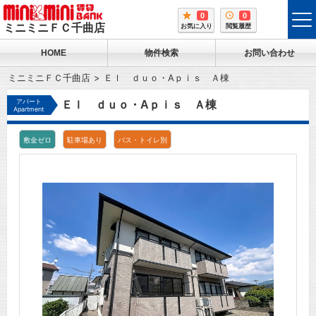
0
0
tog
ミニミニＦＣ千曲店
お気に入り
閲覧履歴
me
HOME
物件検索
お問い合わせ
ミニミニＦＣ千曲店
Ｅｌ ｄｕｏ・Aｐｉｓ Ａ棟
アパート
Ｅｌ ｄｕｏ・Aｐｉｓ Ａ棟
Apartment
敷金ゼロ
駐車場あり
バス・トイレ別