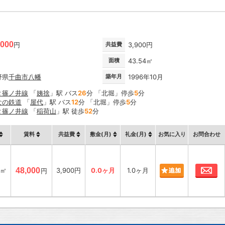
,000
円
共益費
3,900円
面積
43.54㎡
野県
千曲市
八幡
築年月
1996年10月
Ｒ篠ノ井線
「
姨捨
」駅 バス
26
分 「北堀」停歩
5
分
なの鉄道
「
屋代
」駅 バス
12
分 「北堀」停歩
5
分
Ｒ篠ノ井線
「
稲荷山
」駅 徒歩
52
分
賃料
共益費
敷金(月)
礼金(月)
お気に入り
お問合わせ
お
4㎡
48,000
3,900円
0.0ヶ月
1.0ヶ月
円