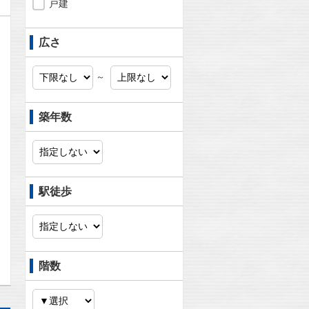
戸建
広さ
～
築年数
駅徒歩
問合わせ
階数