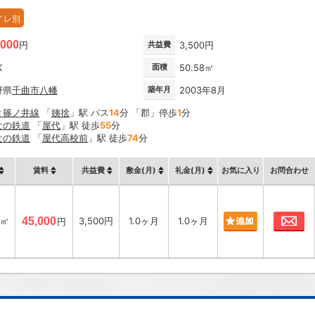
イレ別
,000
円
共益費
3,500円
K
面積
50.58㎡
野県
千曲市
八幡
築年月
2003年8月
Ｒ篠ノ井線
「
姨捨
」駅 バス
14
分 「郡」停歩
1
分
なの鉄道
「
屋代
」駅 徒歩
55
分
なの鉄道
「
屋代高校前
」駅 徒歩
74
分
賃料
共益費
敷金(月)
礼金(月)
お気に入り
お問合わせ
お
8㎡
45,000
3,500円
1.0ヶ月
1.0ヶ月
円