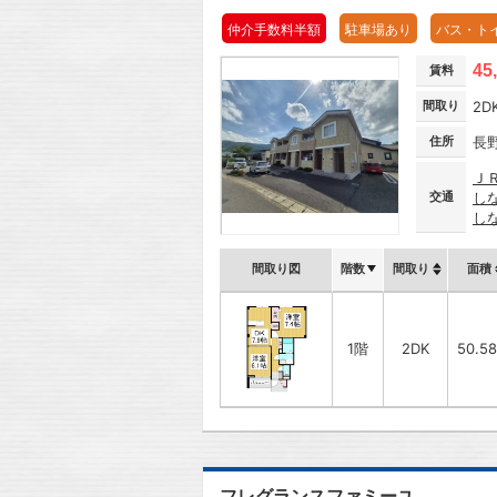
仲介手数料半額
駐車場あり
バス・ト
45
賃料
間取り
2D
住所
長
Ｊ
交通
し
し
間取り図
階数
間取り
面積
1階
2DK
50.5
フレグランスファミーユ