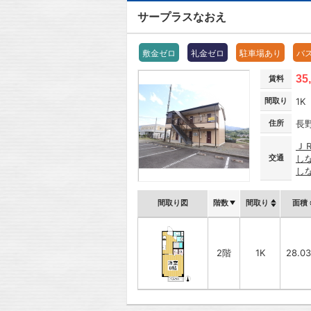
サープラスなおえ
敷金ゼロ
礼金ゼロ
駐車場あり
バ
35
賃料
間取り
1K
住所
長
Ｊ
交通
し
し
間取り図
階数
間取り
面積
2階
1K
28.0