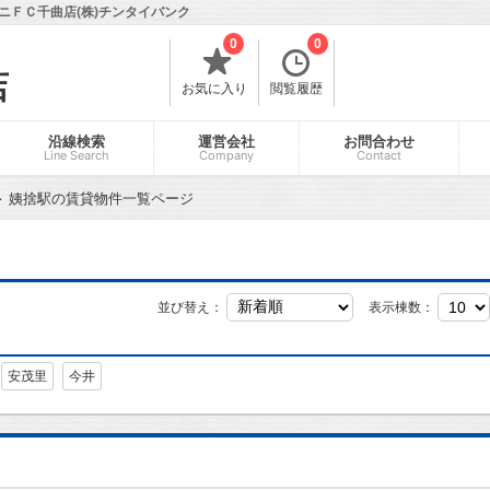
ニＦＣ千曲店(株)チンタイバンク
0
0
店
お気に入り
閲覧履歴
沿線検索
運営会社
お問合わせ
Line Search
Company
Contact
姨捨駅の賃貸物件一覧ページ
並び替え：
表示棟数：
安茂里
今井