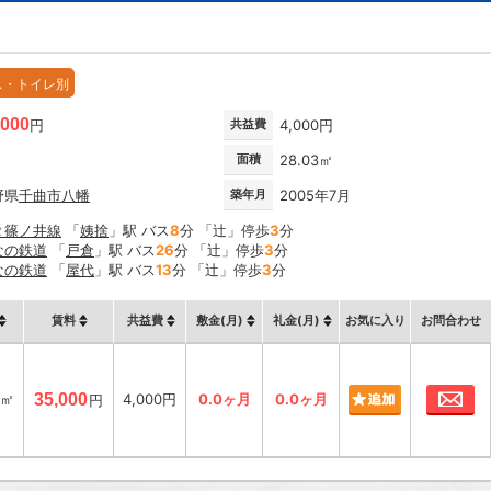
ス・トイレ別
,000
円
共益費
4,000円
面積
28.03㎡
野県
千曲市
八幡
築年月
2005年7月
Ｒ篠ノ井線
「
姨捨
」駅 バス
8
分 「辻」停歩
3
分
なの鉄道
「
戸倉
」駅 バス
26
分 「辻」停歩
3
分
なの鉄道
「
屋代
」駅 バス
13
分 「辻」停歩
3
分
賃料
共益費
敷金(月)
礼金(月)
お気に入り
お問合わせ
お
3㎡
35,000
4,000円
0.0ヶ月
0.0ヶ月
円