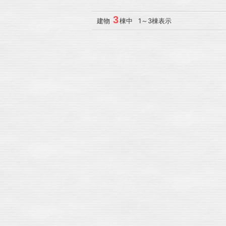
3
建物
棟中 1～3棟表示