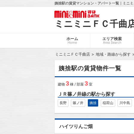
姨捨駅の賃貸マンション・アパート一覧｜ミニミ
ミニミニＦＣ千曲
ホーム
エリア検索
Home
Area Search
ミニミニＦＣ千曲店
地域・路線から探す
姨捨駅の賃貸物件一覧
3
3
建物
棟 / 部屋
室
ＪＲ篠ノ井線の駅から探す
長野
篠ノ井
姨捨
稲荷山
川中島
ハイツりんご畑