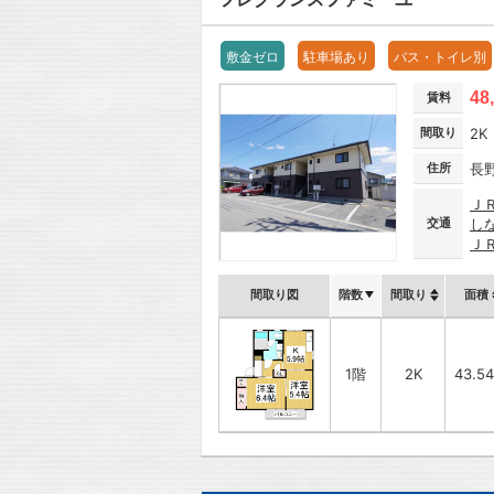
敷金ゼロ
駐車場あり
バス・トイレ別
48
賃料
間取り
2K
住所
長
Ｊ
交通
し
Ｊ
間取り図
階数
間取り
面積
1階
2K
43.5