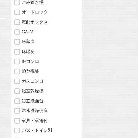
ごみ置き場
オートロック
宅配ボックス
CATV
冷蔵庫
床暖房
IHコンロ
追焚機能
ガスコンロ
浴室乾燥機
独立洗面台
温水洗浄便座
家具・家電付
バス・トイレ別