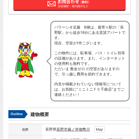
パラーシオ近藤 B棟は、最寄り駅の「長
野駅」から徒歩18分にある賃貸アパートで
す。
現在、空室が1件ございます。
この物件には、駐車場、バス・トイレ別等
の設備があります。また、インターネット
の使用料も無料です。
ただいま 敷金ゼロ の空室がありますの
で、引っ越し費用を節約できます。
内見や掲載されていない情報等について
は、お気軽に”ミニミニＦＣ千曲店”までご
連絡ください！
建物概要
Outline
長野県
長野市
篠ノ井御幣川
Map
住所