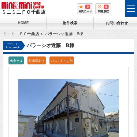
0
0
tog
ミニミニＦＣ千曲店
お気に入り
閲覧履歴
me
HOME
物件検索
お問い合わせ
ミニミニＦＣ千曲店
パラーシオ近藤 B棟
アパート
パラーシオ近藤 B棟
Apartment
敷金ゼロ
駐車場あり
バス・トイレ別