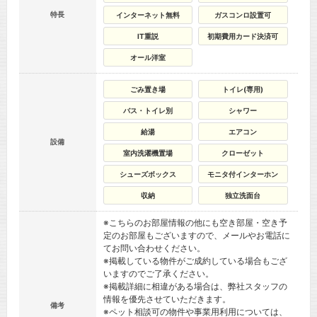
特長
インターネット無料
ガスコンロ設置可
IT重説
初期費用カード決済可
オール洋室
ごみ置き場
トイレ(専用)
バス・トイレ別
シャワー
給湯
エアコン
設備
室内洗濯機置場
クローゼット
シューズボックス
モニタ付インターホン
収納
独立洗面台
※こちらのお部屋情報の他にも空き部屋・空き予
定のお部屋もございますので、メールやお電話に
てお問い合わせください。
※掲載している物件がご成約している場合もござ
いますのでご了承ください。
※掲載詳細に相違がある場合は、弊社スタッフの
情報を優先させていただきます。
備考
※ペット相談可の物件や事業用利用については、