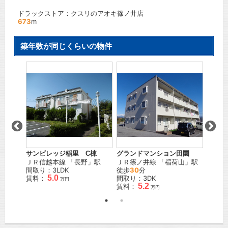
ドラックストア：クスリのアオキ篠ノ井店
673
m
築年数が同じくらいの物件
ウエス
島
」駅
ＪＲ篠
徒歩
1
間取り
賃料：
サンビレッジ稲里 C棟
グランドマンション田園
ＪＲ信越本線
「
長野
」駅
ＪＲ篠ノ井線
「
稲荷山
」駅
間取り：3LDK
徒歩
30
分
5.0
賃料：
間取り：3DK
万円
5.2
賃料：
万円