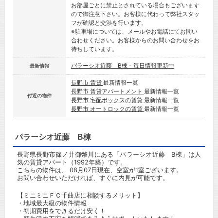
お部屋ごとに禁止とされている場合もございます
ので御注意下さい。お客様に代わって弊社スタッ
フが確認と交渉を行います。
※駐車場については、メールやお電話にてお問い
合わせください。お客様からのお問い合わせをお
待ちしています。
パラーシオ近藤 B棟 - 毎日情報更新中
最新情報
長野市 賃貸
最新情報一覧
長野市 賃貸アパートメント
最新情報一覧
付近の物件
長野市 宅配ボックスの賃貸
最新情報一覧
長野市 オートロックの賃貸
最新情報一覧
パラーシオ近藤 B棟
長野県長野市篠ノ井御幣川にある「パラーシオ近藤 B棟」は人
気の賃貸アパート（1992年築）です。
こちらの物件は、 08月07日現在、空室が1室ございます。
お問い合わせいただければ、すぐに内見が可能です。
【ミニミニＦＣ千曲店に相談するメリット】
・地域最大級の物件情報
・初期費用をできるだけ安く！