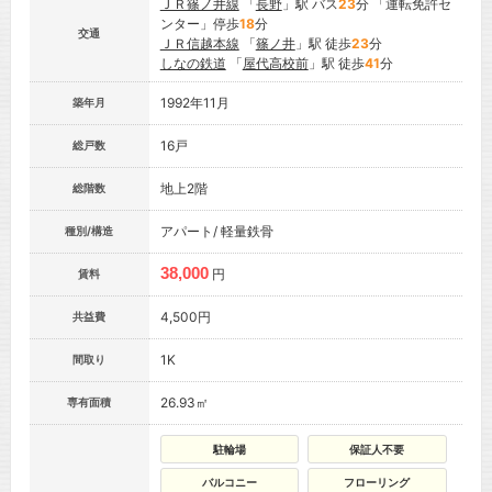
ＪＲ篠ノ井線
「
長野
」駅 バス
23
分 「運転免許セ
ンター」停歩
18
分
交通
ＪＲ信越本線
「
篠ノ井
」駅 徒歩
23
分
しなの鉄道
「
屋代高校前
」駅 徒歩
41
分
1992年11月
築年月
16戸
総戸数
地上2階
総階数
アパート/ 軽量鉄骨
種別/構造
38,000
円
賃料
4,500円
共益費
1K
間取り
26.93㎡
専有面積
駐輪場
保証人不要
バルコニー
フローリング