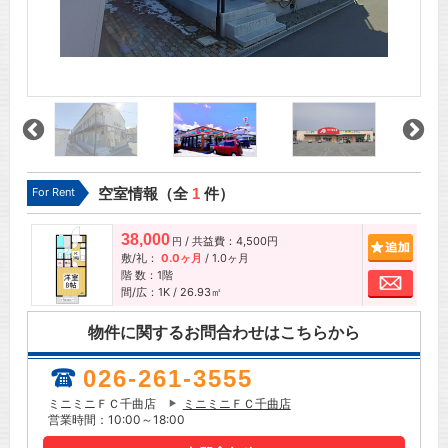
For Rent
空室情報（全
1
件）
38,000
/ 共益費：4,500円
追加
円
敷/礼：
0.0ヶ月
/
1.0ヶ月
階 数：1階
お問
間/広：1K / 26.93㎡
物件に関するお問合わせはこちらから
026-261-3555
ミニミニＦＣ千曲店
ミニミニＦＣ千曲店
営業時間：10:00～18:00