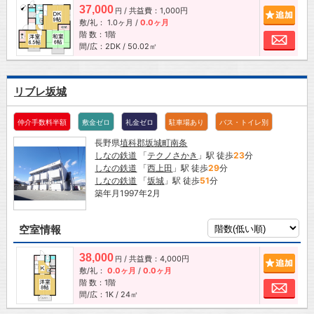
37,000
/ 共益費：1,000円
追加
円
敷/礼：
1.0ヶ月
/
0.0ヶ月
階 数：1階
お問
間/広：2DK / 50.02㎡
リブレ坂城
仲介手数料半額
敷金ゼロ
礼金ゼロ
駐車場あり
バス・トイレ別
長野県
埴科郡坂城町
南条
しなの鉄道
「
テクノさかき
」駅 徒歩
23
分
しなの鉄道
「
西上田
」駅 徒歩
29
分
しなの鉄道
「
坂城
」駅 徒歩
51
分
築年月1997年2月
空室情報
38,000
/ 共益費：4,000円
追加
円
敷/礼：
0.0ヶ月
/
0.0ヶ月
階 数：1階
お問
間/広：1K / 24㎡