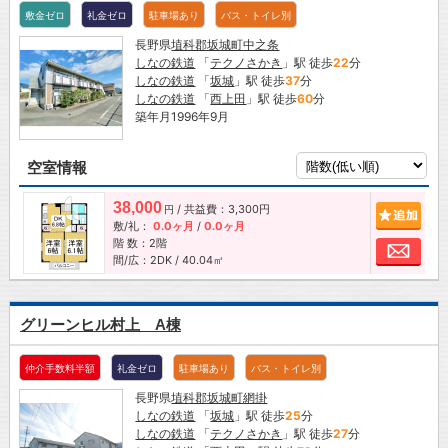
敷金ゼロ
礼金ゼロ
駐車場あり
バス・トイレ別
長野県
埴科郡坂城町
中之条
しなの鉄道
「
テクノさかき
」駅 徒歩
22
分
しなの鉄道
「
坂城
」駅 徒歩
37
分
しなの鉄道
「
西上田
」駅 徒歩
60
分
築年月1996年9月
空室情報
38,000
/ 共益費：3,300円
追加
円
敷/礼：
0.0ヶ月
/
0.0ヶ月
階 数：2階
お問
間/広：2DK / 40.04㎡
グリーンヒル村上 A棟
仲介手数料半額
礼金ゼロ
駐車場あり
バス・トイレ別
長野県
埴科郡坂城町
網掛
しなの鉄道
「
坂城
」駅 徒歩
25
分
しなの鉄道
「
テクノさかき
」駅 徒歩
27
分