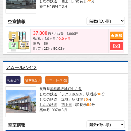
しなの鉄道
「
西上田
」駅 徒歩
72
分
築年月1994年3月
空室情報
37,000
/ 共益費：1,000円
追加
円
敷/礼：
1.0ヶ月
/
0.0ヶ月
階 数：1階
お問
間/広：2DK / 50.02㎡
アムールハイツ
礼金ゼロ
駐車場あり
バス・トイレ別
長野県
埴科郡坂城町
中之条
しなの鉄道
「
テクノさかき
」駅 徒歩
18
分
しなの鉄道
「
坂城
」駅 徒歩
35
分
しなの鉄道
「
西上田
」駅 徒歩
54
分
築年月1997年3月
空室情報