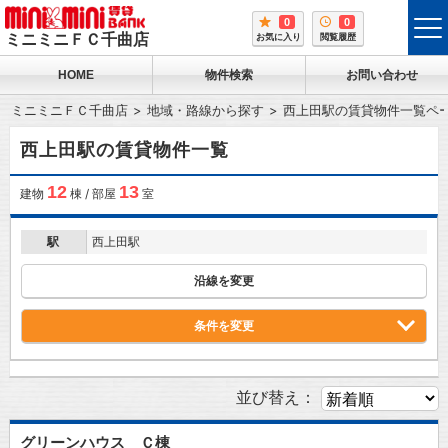
0
0
tog
ミニミニＦＣ千曲店
お気に入り
閲覧履歴
me
HOME
物件検索
お問い合わせ
ミニミニＦＣ千曲店
地域・路線から探す
西上田駅の賃貸物件一覧ペ
西上田駅の賃貸物件一覧
12
13
建物
棟 / 部屋
室
駅
西上田駅
沿線を変更
条件を変更
並び替え：
グリーンハウス Ｃ棟