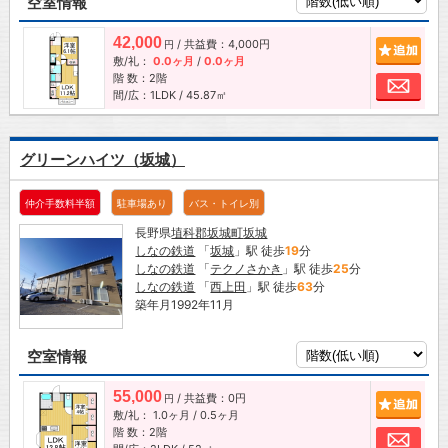
空室情報
42,000
/ 共益費：4,000円
追加
円
敷/礼：
0.0ヶ月
/
0.0ヶ月
階 数：2階
お問
間/広：1LDK / 45.87㎡
グリーンハイツ（坂城）
仲介手数料半額
駐車場あり
バス・トイレ別
長野県
埴科郡坂城町
坂城
しなの鉄道
「
坂城
」駅 徒歩
19
分
しなの鉄道
「
テクノさかき
」駅 徒歩
25
分
しなの鉄道
「
西上田
」駅 徒歩
63
分
築年月1992年11月
空室情報
55,000
/ 共益費：0円
追加
円
敷/礼：
1.0ヶ月
/
0.5ヶ月
階 数：2階
お問