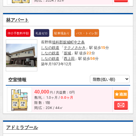
間/広：2LDK / 52㎡
林アパート
仲介手数料半額
礼金ゼロ
駐車場あり
バス・トイレ別
長野県
埴科郡坂城町
中之条
しなの鉄道
「
テクノさかき
」駅 徒歩
15
分
しなの鉄道
「
坂城
」駅 徒歩
22
分
しなの鉄道
「
西上田
」駅 徒歩
56
分
築年月1973年12月
空室情報
40,000
/ 共益費：0円
追加
円
敷/礼：
1.0ヶ月
/
0.0ヶ月
階 数：1階
お問
間/広：2DK / 44㎡
アドミラブール