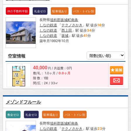
仲介手数料半額
礼金ゼロ
駐車場あり
バス・トイレ別
長野県
埴科郡坂城町
南条
しなの鉄道
「
テクノさかき
」駅 徒歩
16
分
しなの鉄道
「
西上田
」駅 徒歩
34
分
しなの鉄道
「
坂城
」駅 徒歩
41
分
築年月1992年10月
空室情報
40,000
/ 共益費：0円
追加
円
敷/礼：
1.0ヶ月
/
0.0ヶ月
階 数：1階
お問
間/広：2K / 33㎡
メゾンドフルール
敷金ゼロ
礼金ゼロ
駐車場あり
バス・トイレ別
長野県
埴科郡坂城町
南条
しなの鉄道
「
テクノさかき
」駅 徒歩
23
分