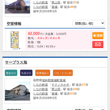
しなの鉄道
「
西上田
」駅 徒歩
31
分
しなの鉄道
「
坂城
」駅 徒歩
49
分
築年月2005年5月
空室情報
42,000
/ 共益費：3,000円
追加
円
敷/礼：
0.0ヶ月
/
0.0ヶ月
階 数：1階
お問
間/広：1LDK / 45.55㎡
サープラス旭
敷金ゼロ
礼金ゼロ
駐車場あり
バス・トイレ別
長野県
埴科郡坂城町
坂城
しなの鉄道
「
テクノさかき
」駅 徒歩
27
分
しなの鉄道
「
西上田
」駅 徒歩
29
分
しなの鉄道
「
坂城
」駅 徒歩
53
分
築年月2006年5月