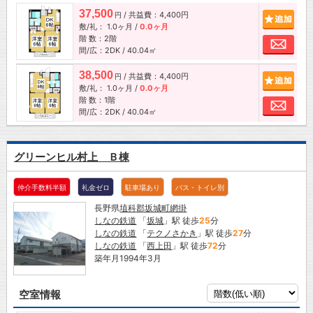
37,500
/ 共益費：4,400円
追加
円
敷/礼：
1.0ヶ月
/
0.0ヶ月
階 数：2階
お問
間/広：2DK / 40.04㎡
38,500
/ 共益費：4,400円
追加
円
敷/礼：
1.0ヶ月
/
0.0ヶ月
階 数：1階
お問
間/広：2DK / 40.04㎡
グリーンヒル村上 Ｂ棟
仲介手数料半額
礼金ゼロ
駐車場あり
バス・トイレ別
長野県
埴科郡坂城町
網掛
しなの鉄道
「
坂城
」駅 徒歩
25
分
しなの鉄道
「
テクノさかき
」駅 徒歩
27
分
しなの鉄道
「
西上田
」駅 徒歩
72
分
築年月1994年3月
空室情報