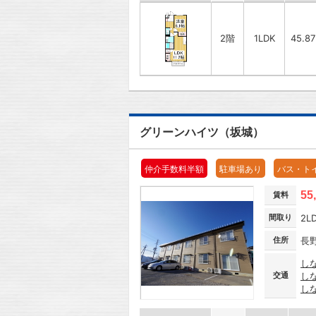
2階
1LDK
45.8
グリーンハイツ（坂城）
仲介手数料半額
駐車場あり
バス・ト
55
賃料
間取り
2L
住所
長
し
交通
し
し