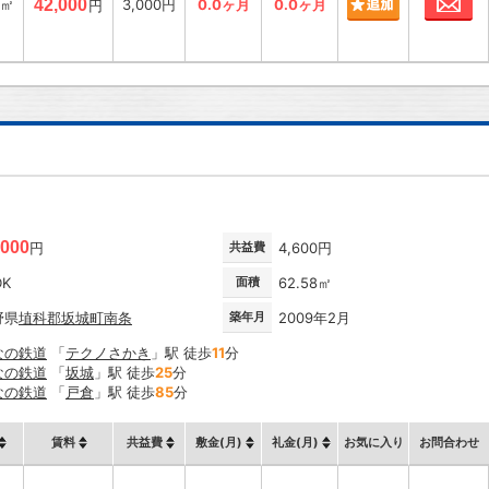
5㎡
42,000
3,000円
0.0ヶ月
0.0ヶ月
円
,000
円
共益費
4,600円
DK
面積
62.58㎡
野県
埴科郡坂城町
南条
築年月
2009年2月
なの鉄道
「
テクノさかき
」駅 徒歩
11
分
なの鉄道
「
坂城
」駅 徒歩
25
分
なの鉄道
「
戸倉
」駅 徒歩
85
分
賃料
共益費
敷金(月)
礼金(月)
お気に入り
お問合わせ