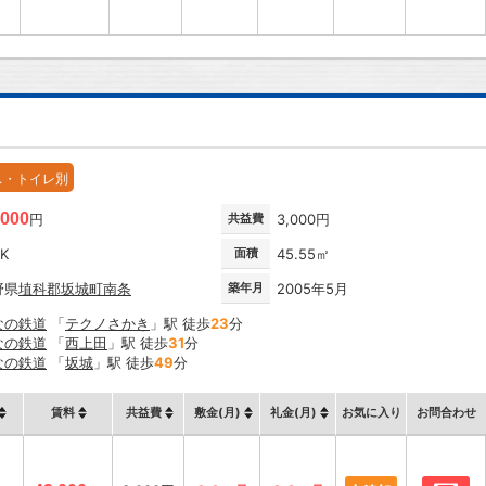
ス・トイレ別
,000
円
共益費
3,000円
DK
面積
45.55㎡
野県
埴科郡坂城町
南条
築年月
2005年5月
なの鉄道
「
テクノさかき
」駅 徒歩
23
分
なの鉄道
「
西上田
」駅 徒歩
31
分
なの鉄道
「
坂城
」駅 徒歩
49
分
賃料
共益費
敷金(月)
礼金(月)
お気に入り
お問合わせ
お