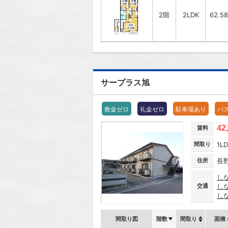
2階
2LDK
62.5
サープラス旭
敷金ゼロ
礼金ゼロ
駐車場あり
バ
42
賃料
間取り
1L
住所
長
し
交通
し
し
間取り図
階数
間取り
面積