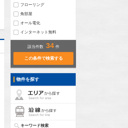
フローリング
問合わせ
角部屋
オール電化
インターネット無料
34
該当件数
件
物件を探す
Search for area
Search for line
キーワード検索