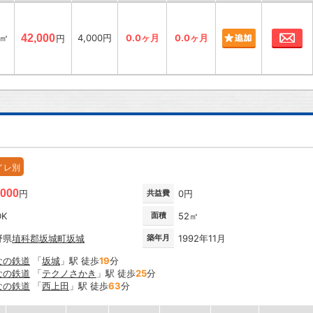
お
7㎡
42,000
4,000円
0.0ヶ月
0.0ヶ月
円
イレ別
,000
円
共益費
0円
DK
面積
52㎡
野県
埴科郡坂城町
坂城
築年月
1992年11月
なの鉄道
「
坂城
」駅 徒歩
19
分
なの鉄道
「
テクノさかき
」駅 徒歩
25
分
なの鉄道
「
西上田
」駅 徒歩
63
分