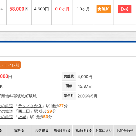
お
8㎡
58,000
4,600円
0.0ヶ月
1.0ヶ月
円
ス・トイレ別
,000
円
共益費
4,000円
DK
面積
45.87㎡
野県
埴科郡坂城町
坂城
築年月
2006年5月
なの鉄道
「
テクノさかき
」駅 徒歩
27
分
なの鉄道
「
西上田
」駅 徒歩
29
分
なの鉄道
「
坂城
」駅 徒歩
53
分
賃料
共益費
敷金(月)
礼金(月)
お気に入り
お問合わせ