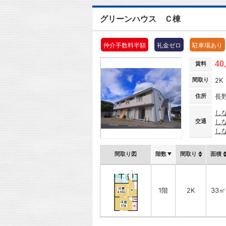
グリーンハウス Ｃ棟
仲介手数料半額
礼金ゼロ
駐車場あり
40
賃料
間取り
2K
住所
長
し
交通
し
し
間取り図
階数
間取り
面積
1階
2K
33㎡