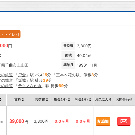
ス・トイレ別
,000
円
共益費
3,300円
K
面積
40.04㎡
野県
千曲市
上山田
築年月
1996年11月
なの鉄道
「
戸倉
」駅 バス
15
分 「三本木花の駅」停歩
3
分
なの鉄道
「
坂城
」駅 徒歩
39
分
なの鉄道
「
テクノさかき
」駅 徒歩
69
分
賃料
共益費
敷金(月)
礼金(月)
お気に入り
お問合わせ
お
4㎡
39,000
3,300円
0.0ヶ月
0.0ヶ月
円