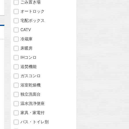
ごみ置き場
オートロック
宅配ボックス
CATV
冷蔵庫
床暖房
IHコンロ
追焚機能
ガスコンロ
浴室乾燥機
独立洗面台
温水洗浄便座
家具・家電付
バス・トイレ別
問合わせ