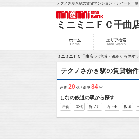
テクノさかき駅の賃貸マンション・アパート一覧
ミニミニＦＣ千曲
ホーム
エリア検索
Home
Area Search
ミニミニＦＣ千曲店
地域・路線から探す
テクノさかき駅の賃貸物件
29
34
建物
棟 / 部屋
室
しなの鉄道の駅から探す
戸倉
屋代
篠ノ井
西上田
坂城