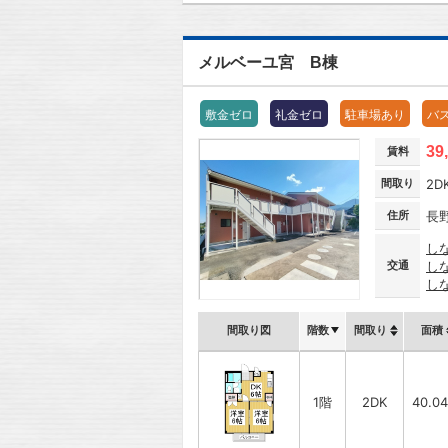
メルベーユ宮 B棟
敷金ゼロ
礼金ゼロ
駐車場あり
バ
39
賃料
間取り
2D
住所
長
し
交通
し
し
間取り図
階数
間取り
面積
1階
2DK
40.0