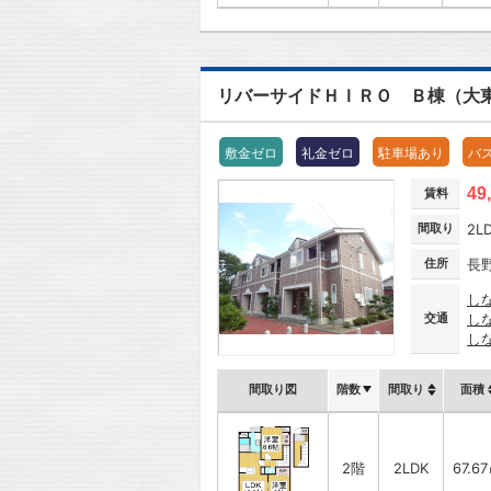
リバーサイドＨＩＲＯ Ｂ棟（大
敷金ゼロ
礼金ゼロ
駐車場あり
バ
49
賃料
間取り
2L
住所
長
し
交通
し
し
間取り図
階数
間取り
面積
2階
2LDK
67.6