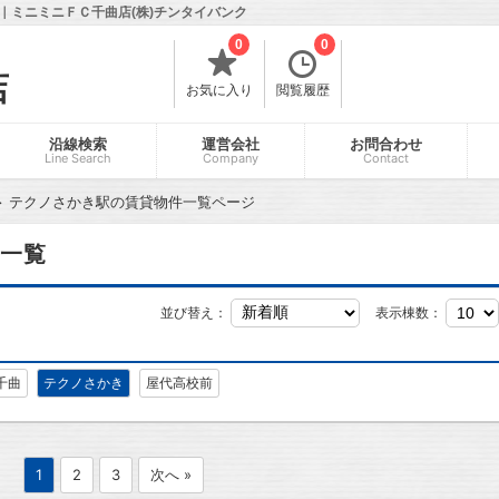
｜ミニミニＦＣ千曲店(株)チンタイバンク
0
0
店
お気に入り
閲覧履歴
沿線検索
運営会社
お問合わせ
Line Search
Company
Contact
テクノさかき駅の賃貸物件一覧ページ
一覧
並び替え：
表示棟数：
千曲
テクノさかき
屋代高校前
1
2
3
次へ »