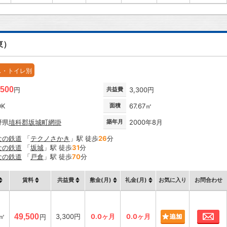
東）
ス・トイレ別
,500
円
共益費
3,300円
DK
面積
67.67㎡
野県
埴科郡坂城町
網掛
築年月
2000年8月
なの鉄道
「
テクノさかき
」駅 徒歩
26
分
なの鉄道
「
坂城
」駅 徒歩
31
分
なの鉄道
「
戸倉
」駅 徒歩
70
分
賃料
共益費
敷金(月)
礼金(月)
お気に入り
お問合わせ
お
7㎡
49,500
3,300円
0.0ヶ月
0.0ヶ月
円