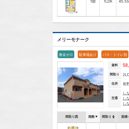
1階
1LDK
45.5
メリーモナーク
敷金ゼロ
駐車場あり
バス・トイレ別
58
賃料
間取り
2L
住所
長
し
交通
し
し
間取り図
階数
間取り
面積