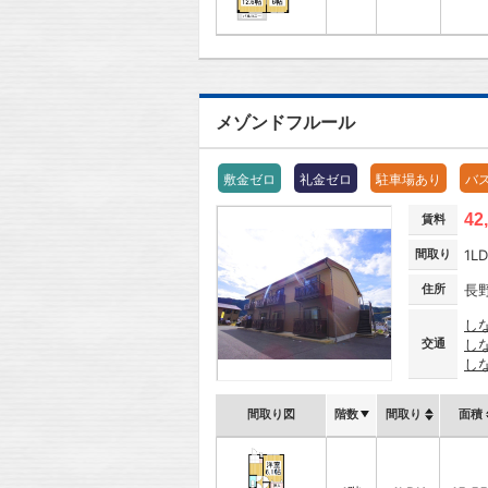
メゾンドフルール
敷金ゼロ
礼金ゼロ
駐車場あり
バ
42
賃料
間取り
1L
住所
長
し
交通
し
し
間取り図
階数
間取り
面積