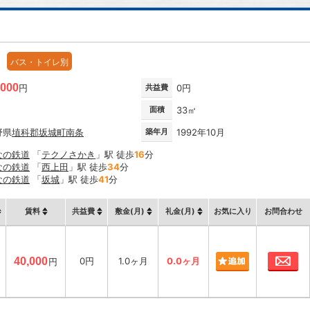
バス・トイレ別
,000
円
共益費
0円
面積
33㎡
野県
埴科郡坂城町
南条
築年月
1992年10月
なの鉄道
「
テクノさかき
」駅 徒歩
16
分
なの鉄道
「
西上田
」駅 徒歩
34
分
なの鉄道
「
坂城
」駅 徒歩
41
分
賃料
共益費
敷金(月)
礼金(月)
お気に入り
お問合わせ
お
40,000
0円
1.0ヶ月
0.0ヶ月
円