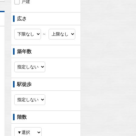
戸建
広さ
～
築年数
駅徒歩
階数
問合わせ