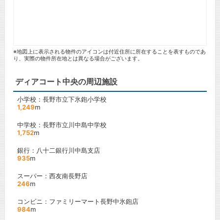
※地図上に表示される物件のアイコンは付近住所に所在することを表すものであ
り、実際の物件所在地とは異なる場合がございます。
ディアコート中央の周辺施設
小学校：長野市立下氷鉋小学校
1,249
m
中学校：長野市立川中島中学校
1,752
m
銀行：八十二銀行川中島支店
935
m
スーパー：西友南長野店
246
m
コンビニ：ファミリーマート長野中氷鉋店
984
m