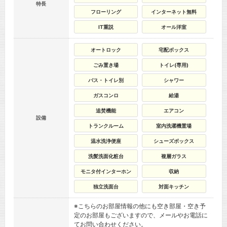
特長
フローリング
インターネット無料
IT重説
オール洋室
オートロック
宅配ボックス
ごみ置き場
トイレ(専用)
バス・トイレ別
シャワー
ガスコンロ
給湯
追焚機能
エアコン
設備
トランクルーム
室内洗濯機置場
温水洗浄便座
シューズボックス
洗髪洗面化粧台
複層ガラス
モニタ付インターホン
収納
独立洗面台
対面キッチン
※こちらのお部屋情報の他にも空き部屋・空き予
定のお部屋もございますので、メールやお電話に
てお問い合わせください。