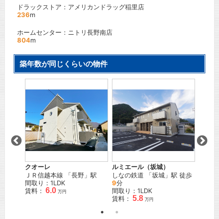
ドラックストア：アメリカンドラッグ稲里店
236
m
ホームセンター：ニトリ長野南店
804
m
築年数が同じくらいの物件
 N棟
レザン
」駅
ＪＲ信
間取り
賃料：
クオーレ
ルミエール（坂城）
ＪＲ信越本線
「
長野
」駅
しなの鉄道
「
坂城
」駅 徒歩
間取り：1LDK
9
分
6.0
賃料：
間取り：1LDK
万円
5.8
賃料：
万円