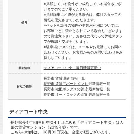
※掲載している物件がご成約している場合もござ
いますのでご了承ください。
※掲載詳細に相違がある場合は、弊社スタッフの
情報を優先させていただきます。
備考
※ペット相談可の物件や事業用利用については、
お部屋ごとに禁止とされている場合もございます
ので御注意下さい。お客様に代わって弊社スタッ
フが確認と交渉を行います。
※駐車場については、メールやお電話にてお問い
合わせください。お客様からのお問い合わせをお
待ちしています。
ディアコート中央 - 毎日情報更新中
最新情報
長野市 賃貸
最新情報一覧
長野市 賃貸アパートメント
最新情報一覧
付近の物件
長野市 宅配ボックスの賃貸
最新情報一覧
長野市 オートロックの賃貸
最新情報一覧
ディアコート中央
長野県長野市稲里町中央4丁目にある「ディアコート中央」は人
気の賃貸マンション（2019年築）です。
こちらの物件は、 08月09日現在、空室が1室ございます。