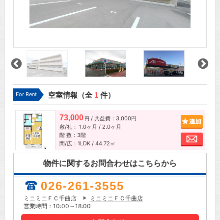
For Rent
空室情報（全
1
件）
73,000
/ 共益費：3,000円
追加
円
敷/礼：
1.0ヶ月
/
2.0ヶ月
階 数：3階
お問
間/広：1LDK / 44.72㎡
物件に関するお問合わせはこちらから
026-261-3555
ミニミニＦＣ千曲店
ミニミニＦＣ千曲店
営業時間：10:00～18:00