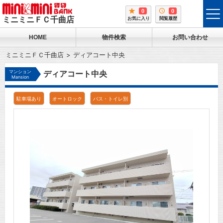
0
0
tog
ミニミニＦＣ千曲店
お気に入り
閲覧履歴
me
HOME
物件検索
お問い合わせ
ミニミニＦＣ千曲店
ディアコート中央
マンション
ディアコート中央
Mansion
駐車場あり
オートロック
バス・トイレ別