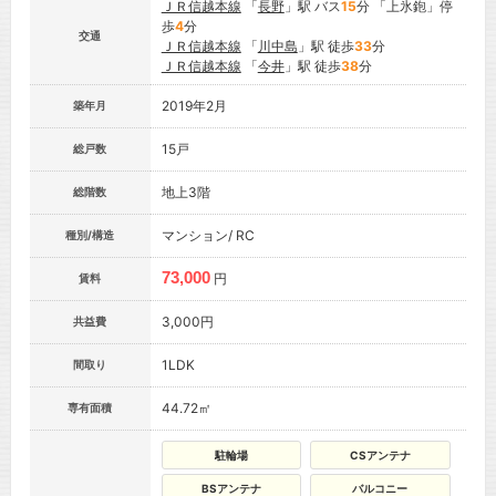
ＪＲ信越本線
「
長野
」駅 バス
15
分 「上氷鉋」停
歩
4
分
交通
ＪＲ信越本線
「
川中島
」駅 徒歩
33
分
ＪＲ信越本線
「
今井
」駅 徒歩
38
分
2019年2月
築年月
15戸
総戸数
地上3階
総階数
マンション/ RC
種別/構造
73,000
円
賃料
3,000円
共益費
1LDK
間取り
44.72㎡
専有面積
駐輪場
CSアンテナ
BSアンテナ
バルコニー