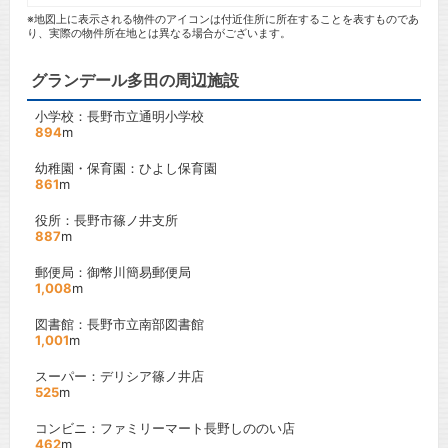
※地図上に表示される物件のアイコンは付近住所に所在することを表すものであ
り、実際の物件所在地とは異なる場合がございます。
グランデール多田の周辺施設
小学校：長野市立通明小学校
894
m
幼稚園・保育園：ひよし保育園
861
m
役所：長野市篠ノ井支所
887
m
郵便局：御幣川簡易郵便局
1,008
m
図書館：長野市立南部図書館
1,001
m
スーパー：デリシア篠ノ井店
525
m
コンビニ：ファミリーマート長野しののい店
462
m