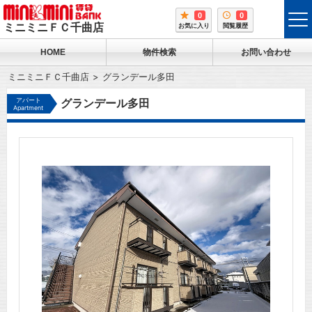
0
0
tog
ミニミニＦＣ千曲店
お気に入り
閲覧履歴
me
HOME
物件検索
お問い合わせ
ミニミニＦＣ千曲店
グランデール多田
アパート
グランデール多田
Apartment