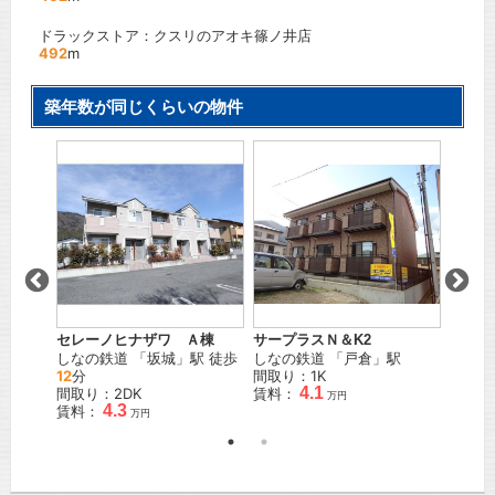
ドラックストア：クスリのアオキ篠ノ井店
492
m
築年数が同じくらいの物件
木島
サープラスＮ＆K2
コート
セレーノヒナザワ Ａ棟
しなの鉄道
「
戸倉
」駅
ＪＲ信
しなの鉄道
「
坂城
」駅 徒歩
間取り：1K
間取り
12
分
4.1
賃料：
賃料：
間取り：2DK
万円
4.3
賃料：
万円