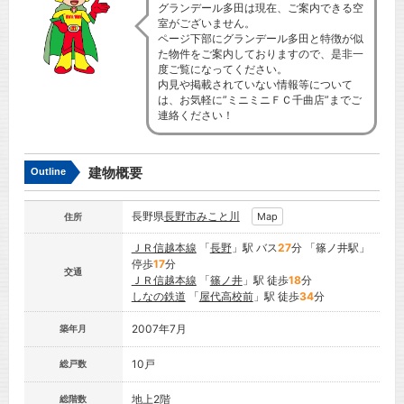
グランデール多田は現在、ご案内できる空
室がございません。
ページ下部にグランデール多田と特徴が似
た物件をご案内しておりますので、是非一
度ご覧になってください。
内見や掲載されていない情報等について
は、お気軽に”ミニミニＦＣ千曲店”までご
連絡ください！
建物概要
Outline
長野県
長野市
みこと川
Map
住所
ＪＲ信越本線
「
長野
」駅 バス
27
分 「篠ノ井駅」
停歩
17
分
交通
ＪＲ信越本線
「
篠ノ井
」駅 徒歩
18
分
しなの鉄道
「
屋代高校前
」駅 徒歩
34
分
2007年7月
築年月
10戸
総戸数
地上2階
総階数