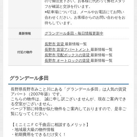
ので御注意下さい。お客様に代わって弊社スタッ
フが確認と交渉を行います。
※駐車場については、メールやお電話にてお問い
合わせください。お客様からのお問い合わせをお
待ちしています。
グランデール多田 - 毎日情報更新中
最新情報
長野市 賃貸
最新情報一覧
長野市 賃貸アパートメント
最新情報一覧
付近の物件
長野市 宅配ボックスの賃貸
最新情報一覧
長野市 オートロックの賃貸
最新情報一覧
グランデール多田
長野県長野市みこと川にある「グランデール多田」は人気の賃貸
アパート（2007年築）です。
こちらの物件は、 誠に申し訳ございませんが、現在ご案内でき
る空室がございません。
ページ下部に特徴が似た物件をご案内しておりますので、是非ご
覧になってください。
【ミニミニＦＣ千曲店に相談するメリット】
・地域最大級の物件情報
・初期費用をできるだけ安く！