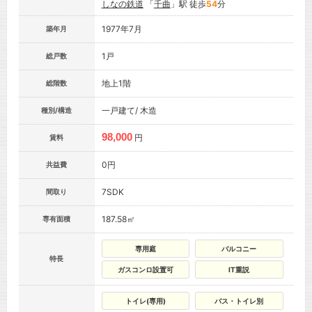
しなの鉄道
「
千曲
」駅 徒歩
54
分
1977年7月
築年月
1戸
総戸数
地上1階
総階数
一戸建て/ 木造
種別/構造
98,000
円
賃料
0円
共益費
7SDK
間取り
187.58㎡
専有面積
専用庭
バルコニー
特長
ガスコンロ設置可
IT重説
トイレ(専用)
バス・トイレ別