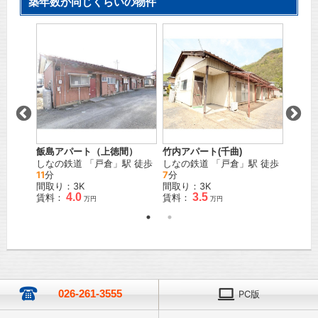
築年数が同じくらいの物件
竹内アパート(千曲)
宮崎ア
飯島アパート（上徳間）
井
」駅
しなの鉄道
「
戸倉
」駅 徒歩
しなの
しなの鉄道
「
戸倉
」駅 徒歩
7
分
33
分
11
分
間取り：3K
間取り
間取り：3K
3.5
4.0
賃料：
賃料：
賃料：
万円
万円
026-261-3555
PC版