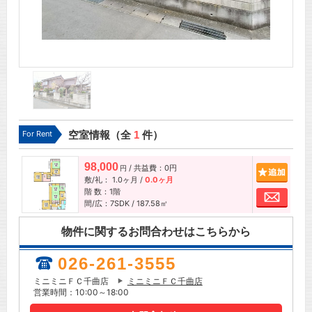
For Rent
空室情報（全
1
件）
98,000
/ 共益費：0円
追加
円
敷/礼：
1.0ヶ月
/
0.0ヶ月
階 数：1階
お問
間/広：7SDK / 187.58㎡
物件に関するお問合わせはこちらから
026-261-3555
ミニミニＦＣ千曲店
ミニミニＦＣ千曲店
営業時間：10:00～18:00