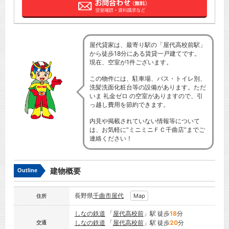
屋代貸家は、最寄り駅の「屋代高校前駅」
から徒歩18分にある賃貸一戸建てです。
現在、空室が1件ございます。
この物件には、駐車場、バス・トイレ別、
洗髪洗面化粧台等の設備があります。ただ
いま 礼金ゼロ の空室がありますので、引
っ越し費用を節約できます。
内見や掲載されていない情報等について
は、お気軽に”ミニミニＦＣ千曲店”までご
連絡ください！
建物概要
Outline
長野県
千曲市
屋代
Map
住所
しなの鉄道
「
屋代高校前
」駅 徒歩
18
分
しなの鉄道
「
屋代高校前
」駅 徒歩
20
分
交通