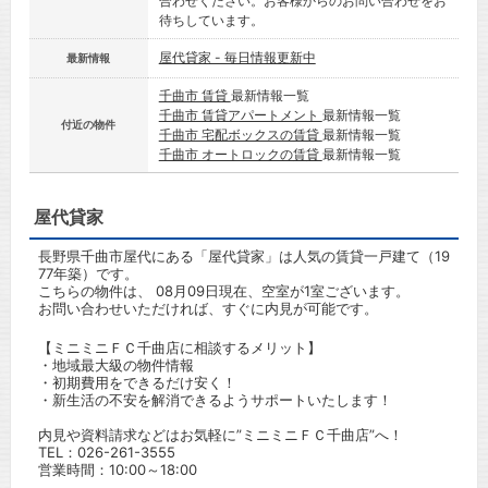
合わせください。お客様からのお問い合わせをお
待ちしています。
屋代貸家 - 毎日情報更新中
最新情報
千曲市 賃貸
最新情報一覧
千曲市 賃貸アパートメント
最新情報一覧
付近の物件
千曲市 宅配ボックスの賃貸
最新情報一覧
千曲市 オートロックの賃貸
最新情報一覧
屋代貸家
長野県千曲市屋代にある「屋代貸家」は人気の賃貸一戸建て（19
77年築）です。
こちらの物件は、 08月09日現在、空室が1室ございます。
お問い合わせいただければ、すぐに内見が可能です。
【ミニミニＦＣ千曲店に相談するメリット】
・地域最大級の物件情報
・初期費用をできるだけ安く！
・新生活の不安を解消できるようサポートいたします！
内見や資料請求などはお気軽に”ミニミニＦＣ千曲店”へ！
TEL：
026-261-3555
営業時間：10:00～18:00