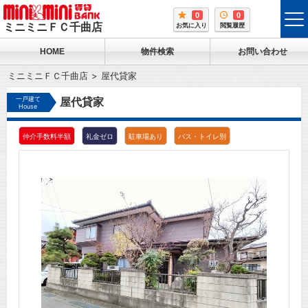
0
0
tog
ミニミニＦＣ千曲店
お気に入り
閲覧履歴
me
HOME
物件検索
お問い合わせ
ミニミニＦＣ千曲店
屋代貸家
一戸建て
屋代貸家
House
仲介手数料半額
礼金ゼロ
駐車場あり
バス・トイレ別