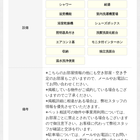
シャワー
給湯
追焚機能
室内洗濯機置場
浴室乾燥機
シューズボックス
設備
照明器具付き
洗髪洗面化粧台
エアコン２基
モニタ付インターホン
収納
独立洗面台
温水洗浄便座
※こちらのお部屋情報の他にも空き部屋・空き予
定のお部屋もございますので、メールやお電話に
てお問い合わせください。
※掲載している物件がご成約している場合もござ
いますのでご了承ください。
※掲載詳細に相違がある場合は、弊社スタッフの
情報を優先させていただきます。
備考
※ペット相談可の物件や事業用利用については、
お部屋ごとに禁止とされている場合もございます
ので御注意下さい。お客様に代わって弊社スタッ
フが確認と交渉を行います。
※駐車場については、メールやお電話にてお問い