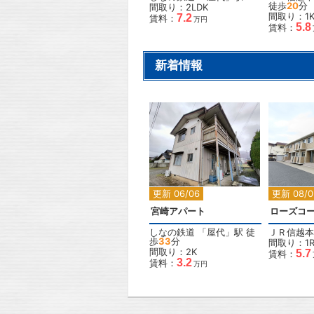
徒歩
20
分
間取り：2LDK
間取り：1
7.2
賃料：
万円
5.8
賃料：
新着情報
2
更新 06/06
更新 08/0
宮崎アパート
しなの鉄道
「
屋代
」駅 徒
ＪＲ信越本
歩
33
分
間取り：1R
間取り：2K
5.7
賃料：
3.2
賃料：
万円