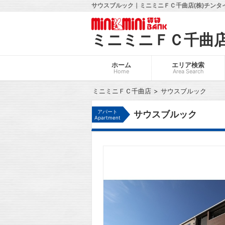
サウスブルック｜ミニミニＦＣ千曲店(株)チンタ
ミニミニＦＣ千曲
ホーム
エリア検索
Home
Area Search
ミニミニＦＣ千曲店
サウスブルック
アパート
サウスブルック
Apartment