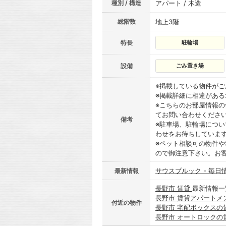
種別 / 構造
アパート / 木造
総階数
地上3階
特長
駐輪場
設備
ごみ置き場
※掲載している物件が
※掲載詳細に相違があ
※こちらのお部屋情報
てお問い合わせくださ
備考
※駐車場、駐輪場につ
わせをお待ちしていま
※ペット相談可の物件や
ので御注意下さい。お
サウスブルック - 毎日
最新情報
長野市 賃貸
最新情報一
長野市 賃貸アパートメ
付近の物件
長野市 宅配ボックスの
長野市 オートロックの