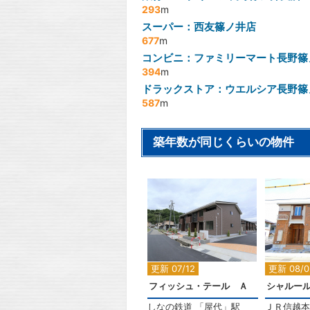
293
m
スーパー：西友篠ノ井店
677
m
コンビニ：ファミリーマート長野篠
394
m
ドラックストア：ウエルシア長野篠
587
m
築年数が同じくらいの物件
2
更新 07/12
更新 08/0
フィッシュ・テール Ａ
シャルー
しなの鉄道
「
屋代
」駅
ＪＲ信越本