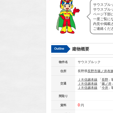
サウスブル
サウスブル
ページ下部
一度ご覧に
内見や掲載
ご連絡くだ
建物概要
Outline
サウスブルック
物件名
長野県
長野市
篠ノ井布
住所
ＪＲ信越本線
「
長野
」
交通
ＪＲ信越本線
「
篠ノ井
ＪＲ信越本線
「
今井
」
間取り
0
賃料
円