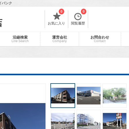
イバンク
0
0
店
お気に入り
閲覧履歴
沿線検索
運営会社
お問合わせ
Line Search
Company
Contact