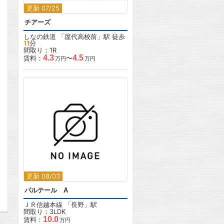
更新 07/25
チアーズ
しなの鉄道
「
屋代高校前
」駅 徒歩
11
分
間取り：1R
4.3
4.5
賃料：
〜
万円
万円
2
更新 08/03
パルテール A
ＪＲ信越本線
「
長野
」駅
間取り：3LDK
10.0
賃料：
万円