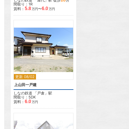
しなの鉄道
「
屋代
」駅 徒歩
20
分
間取り：1R
5.8
6.0
賃料：
〜
万円
万円
2
更新 08/02
上山田一戸建
しなの鉄道
「
戸倉
」駅
間取り：5DK
6.0
賃料：
万円