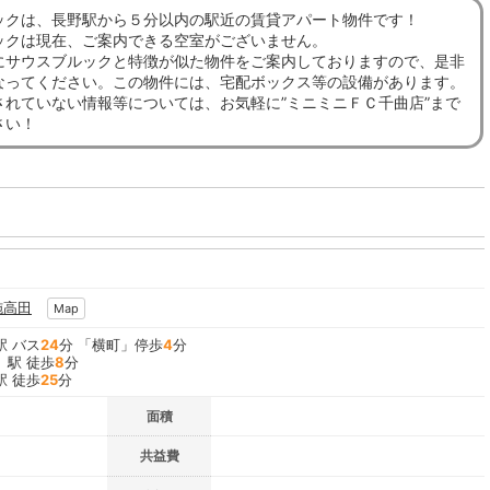
ックは、長野駅から５分以内の駅近の賃貸アパート物件です！
ックは現在、ご案内できる空室がございません。
にサウスブルックと特徴が似た物件をご案内しておりますので、是非
なってください。この物件には、宅配ボックス等の設備があります。
されていない情報等については、お気軽に”ミニミニＦＣ千曲店”まで
さい！
施高田
Map
駅 バス
24
分 「横町」停歩
4
分
」駅 徒歩
8
分
駅 徒歩
25
分
面積
共益費