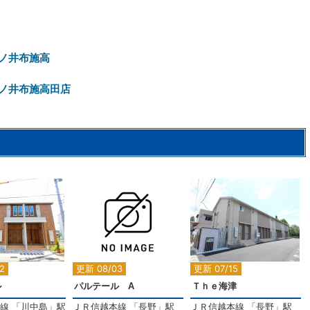
ノ井布施高
ノ井布施高田店
2
2
2
2
2
更新 08/03
更新 07/15
ル
パルテール A
Ｔｈｅ海津
線
「
川中島
」駅
ＪＲ信越本線
「
長野
」駅
ＪＲ信越本線
「
長野
」駅