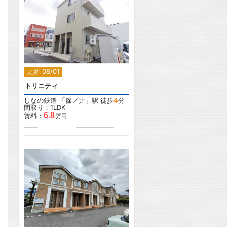
2
更新 08/01
トリニティ
しなの鉄道
「
篠ノ井
」駅 徒歩
4
分
間取り：1LDK
6.8
賃料：
万円
2