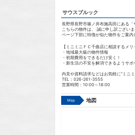
サウスブルック
長野県長野市篠ノ井布施高田にある「サ
こちらの物件は、 誠に申し訳ござい
ページ下部に特徴が似た物件をご案内
【ミニミニＦＣ千曲店に相談するメリ
・地域最大級の物件情報
・初期費用をできるだけ安く！
・新生活の不安を解消できるようサポ
内見や資料請求などはお気軽に”ミニミ
TEL：026-261-3555
営業時間：10:00～18:00
地図
Map