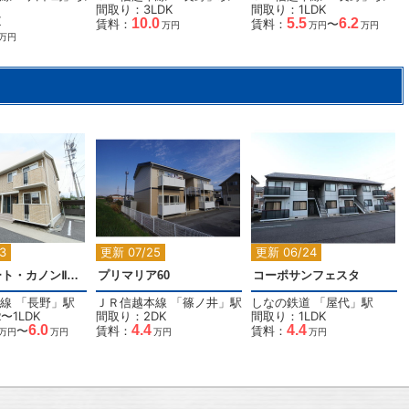
間取り：3LDK
間取り：1LDK
K
10.0
5.5
6.2
賃料：
賃料：
〜
万円
万円
万円
万円
2
2
2
2
3
更新 07/25
更新 06/24
ローズコート・カノンⅡ Ｂ棟
プリマリア60
コーポサンフェスタ
線
「
長野
」駅
ＪＲ信越本線
「
篠ノ井
」駅
しなの鉄道
「
屋代
」駅
〜1LDK
間取り：2DK
間取り：1LDK
6.0
4.4
4.4
〜
賃料：
賃料：
万円
万円
万円
万円