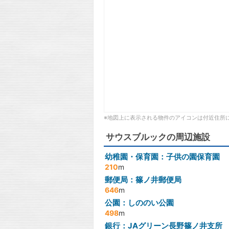
※地図上に表示される物件のアイコンは付近住所
サウスブルックの周辺施設
幼稚園・保育園：子供の園保育園
210
m
郵便局：篠ノ井郵便局
646
m
公園：しののい公園
498
m
銀行：JAグリーン長野篠ノ井支所