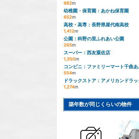
982
m
幼稚園・保育園：あかね保育園
652
m
高校・高専：長野県屋代南高校
1,412
m
公園：科野の里ふれあい公園
265
m
スーパー：西友粟佐店
1,350
m
コンビニ：ファミリーマート千曲あ
554
m
ドラックストア：アメリカンドラッ
1,274
m
築年数が同じくらいの物件