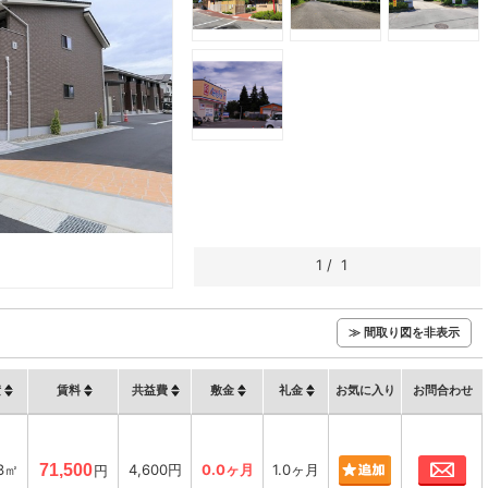
1
/
1
≫ 間取り図を非表示
積
賃料
共益費
敷金
礼金
お気に入り
お問合わせ
お
93㎡
71,500
4,600円
0.0ヶ月
1.0ヶ月
円