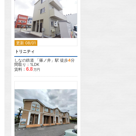
2
更新 08/01
トリニティ
しなの鉄道
「
篠ノ井
」駅 徒歩
4
分
間取り：1LDK
6.8
賃料：
万円
2