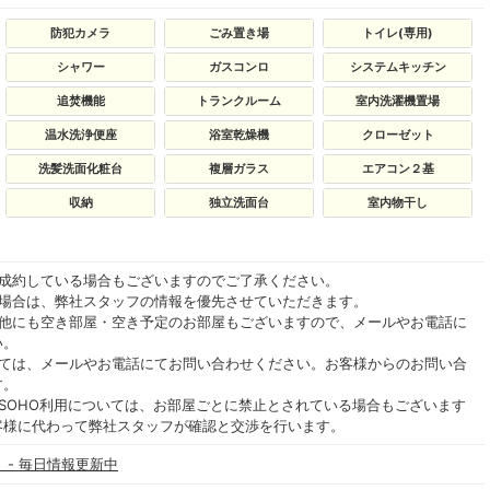
防犯カメラ
ごみ置き場
トイレ(専用)
シャワー
ガスコンロ
システムキッチン
追焚機能
トランクルーム
室内洗濯機置場
温水洗浄便座
浴室乾燥機
クローゼット
洗髪洗面化粧台
複層ガラス
エアコン２基
収納
独立洗面台
室内物干し
ご成約している場合もございますのでご了承ください。
る場合は、弊社スタッフの情報を優先させていただきます。
の他にも空き部屋・空き予定のお部屋もございますので、メールやお電話に
い。
いては、メールやお電話にてお問い合わせください。お客様からのお問い合
す。
SOHO利用については、お部屋ごとに禁止とされている場合もございます
客様に代わって弊社スタッフが確認と交渉を行います。
 - 毎日情報更新中