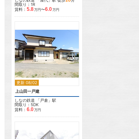
しなの鉄道
「
屋代
」駅 徒歩
20
分
間取り：1R
5.8
6.0
賃料：
〜
万円
万円
2
更新 08/02
上山田一戸建
しなの鉄道
「
戸倉
」駅
間取り：5DK
6.0
賃料：
万円