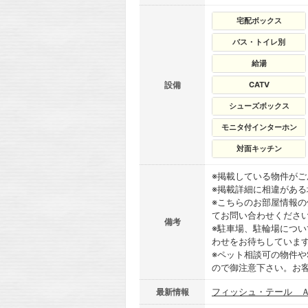
宅配ボックス
バス・トイレ別
給湯
設備
CATV
シューズボックス
モニタ付インターホン
対面キッチン
※掲載している物件が
※掲載詳細に相違があ
※こちらのお部屋情報
てお問い合わせくださ
備考
※駐車場、駐輪場につ
わせをお待ちしていま
※ペット相談可の物件や
ので御注意下さい。お
フィッシュ・テール Ａ
最新情報