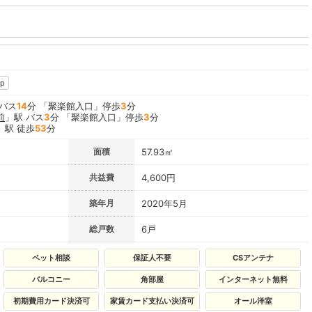
Ａ
p
 バス
14
分 「聚楽館入口」停歩
3
分
前
」駅 バス
3
分 「聚楽館入口」停歩
3
分
」駅 徒歩
53
分
面積
57.93㎡
共益費
4,600円
築年月
2020年5月
総戸数
6戸
ペット相談
保証人不要
CSアンテナ
バルコニー
角部屋
インターネット無料
初期費用カード決済可
家賃カード支払い決済可
オール洋室