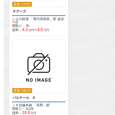
更新 07/25
チアーズ
しなの鉄道
「
屋代高校前
」駅 徒歩
11
分
間取り：1R
4.3
4.5
賃料：
〜
万円
万円
2
更新 08/03
パルテール A
ＪＲ信越本線
「
長野
」駅
間取り：3LDK
10.0
賃料：
万円