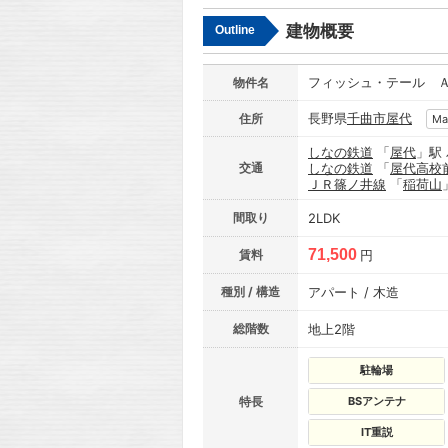
建物概要
Outline
フィッシュ・テール 
物件名
長野県
千曲市
屋代
住所
Ma
しなの鉄道
「
屋代
」駅
交通
しなの鉄道
「
屋代高校
ＪＲ篠ノ井線
「
稲荷山
間取り
2LDK
71,500
賃料
円
種別 / 構造
アパート / 木造
総階数
地上2階
駐輪場
特長
BSアンテナ
IT重説