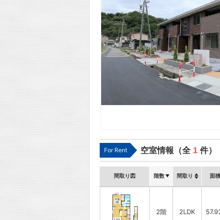
空室情報（全
1
件）
For Rent
間取り図
階数
間取り
面
2階
2LDK
57.