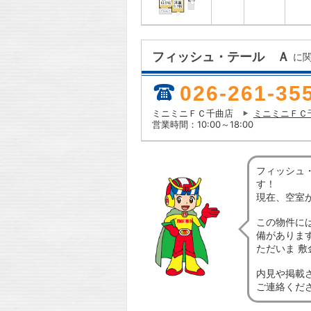
フィッシュ・テール Ａ
に
026-261-35
ミニミニＦＣ千曲店
ミニミニＦＣ
営業時間：10:00～18:00
フィッシュ
す！
現在、空室
この物件に
備がありま
ただいま 
内見や掲載
ご連絡くだ