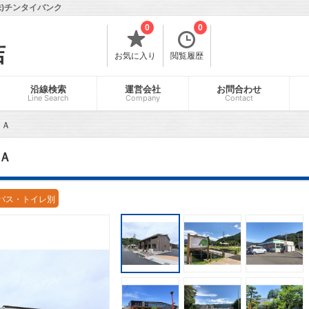
)チンタイバンク
0
0
店
お気に入り
閲覧履歴
沿線検索
運営会社
お問合わせ
Line Search
Company
Contact
 Ａ
Ａ
バス・トイレ別