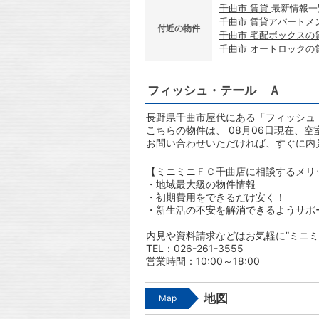
千曲市 賃貸
最新情報一
千曲市 賃貸アパートメ
付近の物件
千曲市 宅配ボックスの
千曲市 オートロックの
フィッシュ・テール Ａ
長野県千曲市屋代にある「フィッシュ
こちらの物件は、 08月06日現在、空
お問い合わせいただければ、すぐに内
【ミニミニＦＣ千曲店に相談するメリ
・地域最大級の物件情報
・初期費用をできるだけ安く！
・新生活の不安を解消できるようサポ
内見や資料請求などはお気軽に”ミニミ
TEL：026-261-3555
営業時間：10:00～18:00
地図
Map