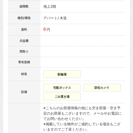
地上2階
総階数
アパート/ 木造
種別/構造
0
円
賃料
共益費
間取り
専有面積
特長
駐輪場
宅配ボックス
防犯カメラ
設備
ごみ置き場
※こちらのお部屋情報の他にも空き部屋・空き予
定のお部屋もございますので、メールやお電話に
てお問い合わせください。
※掲載している物件がご成約している場合もござ
いますのでご了承ください。