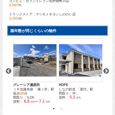
コンビニ：セブンイレブン長野御幣川店
2,507
m
ドラックストア：マツモトキヨシしののい店
3,042
m
築年数が同じくらいの物件
グレーシア瀬原田
HOPE
ラルー
駅
ＪＲ信越本線
「
篠ノ井
」駅
しなの鉄道
「
屋代
」駅
ＪＲ信
徒歩
20
分
間取り：1K
間取り
5.1
間取り：1LDK
賃料：
賃料：
万円
6.8
7.1
賃料：
〜
万円
万円