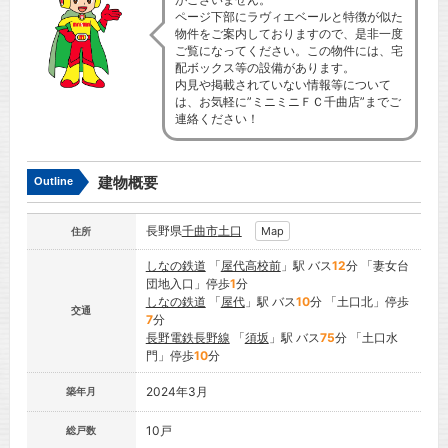
ページ下部にラヴィエベールと特徴が似た
物件をご案内しておりますので、是非一度
ご覧になってください。この物件には、宅
配ボックス等の設備があります。
内見や掲載されていない情報等について
は、お気軽に”ミニミニＦＣ千曲店”までご
連絡ください！
建物概要
Outline
長野県
千曲市
土口
Map
住所
しなの鉄道
「
屋代高校前
」駅 バス
12
分 「妻女台
団地入口」停歩
1
分
しなの鉄道
「
屋代
」駅 バス
10
分 「土口北」停歩
交通
7
分
長野電鉄長野線
「
須坂
」駅 バス
75
分 「土口水
門」停歩
10
分
2024年3月
築年月
10戸
総戸数