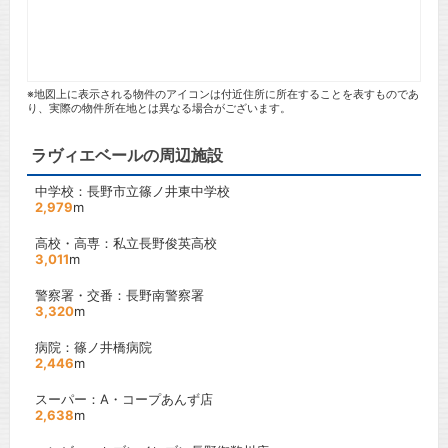
※地図上に表示される物件のアイコンは付近住所に所在することを表すものであ
り、実際の物件所在地とは異なる場合がございます。
ラヴィエベールの周辺施設
中学校：長野市立篠ノ井東中学校
2,979
m
高校・高専：私立長野俊英高校
3,011
m
警察署・交番：長野南警察署
3,320
m
病院：篠ノ井橋病院
2,446
m
スーパー：A・コープあんず店
2,638
m