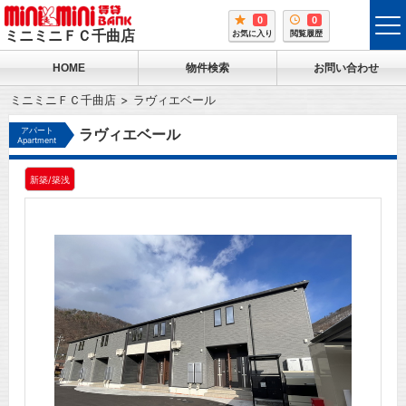
0
0
tog
ミニミニＦＣ千曲店
お気に入り
閲覧履歴
me
HOME
物件検索
お問い合わせ
ミニミニＦＣ千曲店
ラヴィエベール
アパート
ラヴィエベール
Apartment
新築/築浅