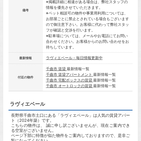
※掲載詳細に相違がある場合は、弊社スタッフの
情報を優先させていただきます。
備考
※ペット相談可の物件や事業用利用については、
お部屋ごとに禁止とされている場合もございます
ので御注意下さい。お客様に代わって弊社スタッ
フが確認と交渉を行います。
※駐車場については、メールやお電話にてお問い
合わせください。お客様からのお問い合わせをお
待ちしています。
ラヴィエベール - 毎日情報更新中
最新情報
千曲市 賃貸
最新情報一覧
千曲市 賃貸アパートメント
最新情報一覧
付近の物件
千曲市 宅配ボックスの賃貸
最新情報一覧
千曲市 オートロックの賃貸
最新情報一覧
ラヴィエベール
長野県千曲市土口にある「ラヴィエベール」は人気の賃貸アパー
ト（2024年築）です。
こちらの物件は、 誠に申し訳ございませんが、現在ご案内でき
る空室がございません。
ページ下部に特徴が似た物件をご案内しておりますので、是非ご
覧になってください。