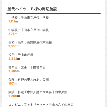
屋代ハイツ Ｂ棟の周辺施設
小学校：千曲市立屋代小学校
1,112
m
中学校：千曲市立屋代中学校
805
m
高校・高専：長野県屋代南高校
1,316
m
役所：千曲市役所
2,322
m
警察署・交番：千曲警察署
1,385
m
公園：科野の里ふれあい公園
167
m
病院：特定医療法人財団大西会千曲中央病
1,980
m
コンビニ：ファミリーマート千曲あんずの里店