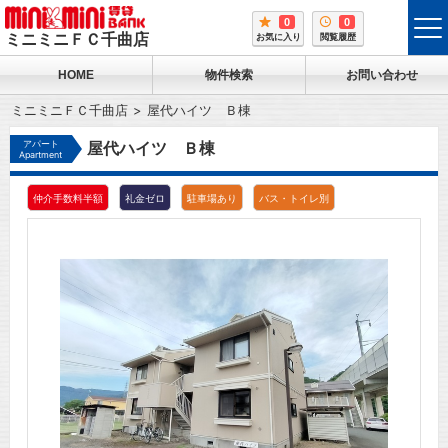
0
0
tog
ミニミニＦＣ千曲店
お気に入り
閲覧履歴
me
HOME
物件検索
お問い合わせ
ミニミニＦＣ千曲店
屋代ハイツ Ｂ棟
アパート
屋代ハイツ Ｂ棟
Apartment
仲介手数料半額
礼金ゼロ
駐車場あり
バス・トイレ別