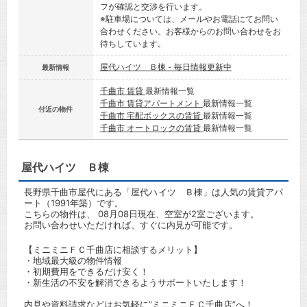
フが確認と交渉を行います。
※駐車場については、メールやお電話にてお問い
合わせください。お客様からのお問い合わせをお
待ちしています。
屋代ハイツ Ｂ棟 - 毎日情報更新中
最新情報
千曲市 賃貸
最新情報一覧
千曲市 賃貸アパートメント
最新情報一覧
付近の物件
千曲市 宅配ボックスの賃貸
最新情報一覧
千曲市 オートロックの賃貸
最新情報一覧
屋代ハイツ Ｂ棟
長野県千曲市屋代にある「屋代ハイツ Ｂ棟」は人気の賃貸アパ
ート（1991年築）です。
こちらの物件は、 08月08日現在、空室が2室ございます。
お問い合わせいただければ、すぐに内見が可能です。
【ミニミニＦＣ千曲店に相談するメリット】
・地域最大級の物件情報
・初期費用をできるだけ安く！
・新生活の不安を解消できるようサポートいたします！
内見や資料請求などはお気軽に”ミニミニＦＣ千曲店”へ！