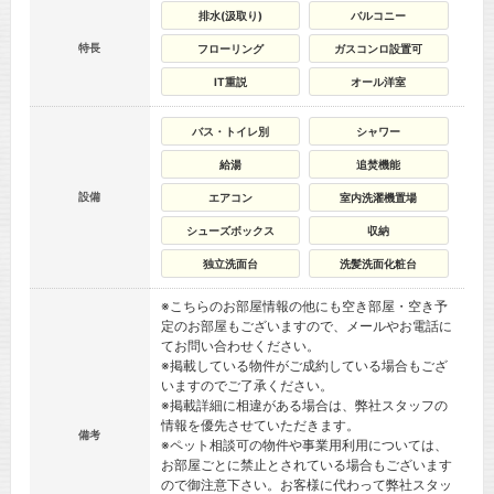
排水(汲取り)
バルコニー
特長
フローリング
ガスコンロ設置可
IT重説
オール洋室
バス・トイレ別
シャワー
給湯
追焚機能
設備
エアコン
室内洗濯機置場
シューズボックス
収納
独立洗面台
洗髪洗面化粧台
※こちらのお部屋情報の他にも空き部屋・空き予
定のお部屋もございますので、メールやお電話に
てお問い合わせください。
※掲載している物件がご成約している場合もござ
いますのでご了承ください。
※掲載詳細に相違がある場合は、弊社スタッフの
情報を優先させていただきます。
備考
※ペット相談可の物件や事業用利用については、
お部屋ごとに禁止とされている場合もございます
ので御注意下さい。お客様に代わって弊社スタッ