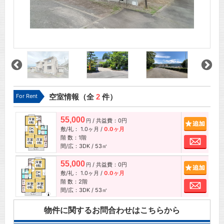
For Rent
空室情報（全
2
件）
55,000
/ 共益費：0円
追加
円
敷/礼：
1.0ヶ月
/
0.0ヶ月
階 数：1階
お問
間/広：3DK / 53㎡
55,000
/ 共益費：0円
追加
円
敷/礼：
1.0ヶ月
/
0.0ヶ月
階 数：2階
お問
間/広：3DK / 53㎡
物件に関するお問合わせはこちらから