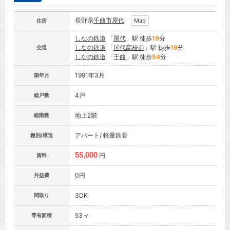
長野県
千曲市
屋代
Map
住所
しなの鉄道
「
屋代
」駅 徒歩
19
分
しなの鉄道
「
屋代高校前
」駅 徒歩
19
分
交通
しなの鉄道
「
千曲
」駅 徒歩
54
分
1991年3月
築年月
4戸
総戸数
地上2階
総階数
アパート/ 軽量鉄骨
種別/構造
55,000
円
賃料
0円
共益費
3DK
間取り
53㎡
専有面積