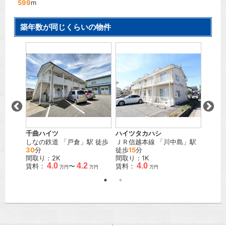
599
m
築年数が同じくらいの物件
棟
ラッキ
」駅
しなの
間取り
賃料：
千曲ハイツ
ハイツタカハシ
しなの鉄道
「
戸倉
」駅 徒歩
ＪＲ信越本線
「
川中島
」駅
30
分
徒歩
15
分
間取り：2K
間取り：1K
4.0
4.2
4.0
賃料：
〜
賃料：
万円
万円
万円