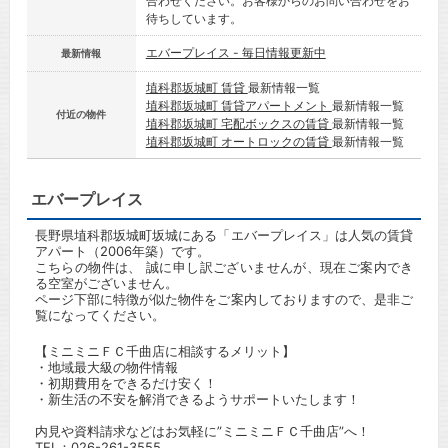
合わせください。お客様からのお問い合わせをお
待ちしています。
エバープレイス - 毎日情報更新中
最新情報
埴科郡坂城町 賃貸
最新情報一覧
埴科郡坂城町 賃貸アパートメント
最新情報一覧
付近の物件
埴科郡坂城町 宅配ボックスの賃貸
最新情報一覧
埴科郡坂城町 オートロックの賃貸
最新情報一覧
エバープレイス
長野県埴科郡坂城町坂城にある「エバープレイス」は人気の賃貸
アパート（2006年築）です。
こちらの物件は、 誠に申し訳ございませんが、現在ご案内でき
る空室がございません。
ページ下部に特徴が似た物件をご案内しておりますので、是非ご
覧になってください。
【ミニミニＦＣ千曲店に相談するメリット】
・地域最大級の物件情報
・初期費用をできるだけ安く！
・新生活の不安を解消できるようサポートいたします！
内見や資料請求などはお気軽に”ミニミニＦＣ千曲店”へ！
TEL：
026-261-3555