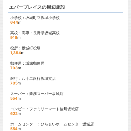
エバープレイスの周辺施設
小学校：坂城町立坂城小学校
644
m
高校・高専：長野県坂城高校
916
m
役所：坂城町役場
1,394
m
郵便局：坂城郵便局
793
m
銀行：八十二銀行坂城支店
705
m
スーパー：業務スーパー坂城店
554
m
コンビニ：ファミリーマート信州坂城店
622
m
ホームセンター：ひらせいホームセンター坂城店
554
m