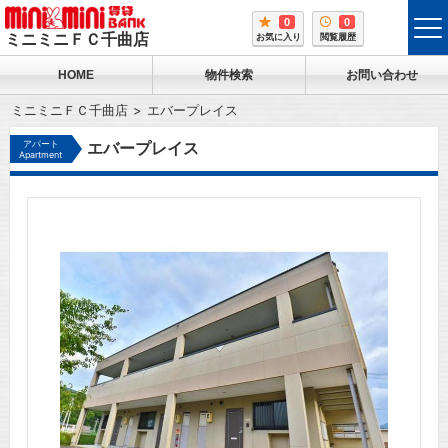
0
0
tog
ミニミニＦＣ千曲店
お気に入り
閲覧履歴
me
HOME
物件検索
お問い合わせ
ミニミニＦＣ千曲店
エバープレイス
アパート
エバープレイス
Apartment