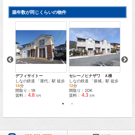
築年数が同じくらいの物件
ロラン
デフィサイトー
セレーノヒナザワ Ａ棟
井
」駅
しなの
しなの鉄道
「
屋代
」駅 徒歩
しなの鉄道
「
坂城
」駅 徒歩
35
分
14
分
12
分
間取り
間取り：1R
間取り：2DK
4.8
4.3
賃料：
賃料：
賃料：
万円
万円