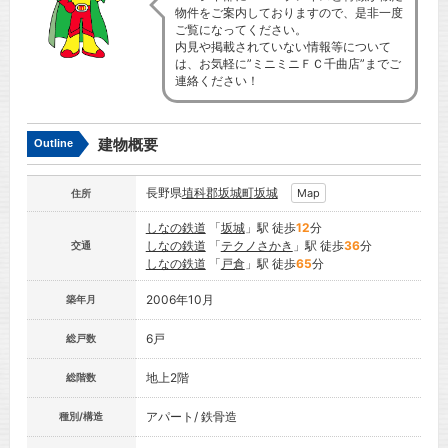
物件をご案内しておりますので、是非一度
ご覧になってください。
内見や掲載されていない情報等について
は、お気軽に”ミニミニＦＣ千曲店”までご
連絡ください！
建物概要
Outline
長野県
埴科郡坂城町
坂城
Map
住所
しなの鉄道
「
坂城
」駅 徒歩
12
分
しなの鉄道
「
テクノさかき
」駅 徒歩
36
分
交通
しなの鉄道
「
戸倉
」駅 徒歩
65
分
2006年10月
築年月
6戸
総戸数
地上2階
総階数
アパート/ 鉄骨造
種別/構造