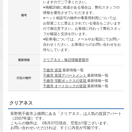
いますのでご了承ください。
※掲載詳細に相違がある場合は、弊社スタッフの
情報を優先させていただきます。
備考
※ペット相談可の物件や事業用利用については、
お部屋ごとに禁止とされている場合もございます
ので御注意下さい。お客様に代わって弊社スタッ
フが確認と交渉を行います。
※駐車場については、メールやお電話にてお問い
合わせください。お客様からのお問い合わせをお
待ちしています。
クリアネス - 毎日情報更新中
最新情報
千曲市 賃貸
最新情報一覧
千曲市 賃貸アパートメント
最新情報一覧
付近の物件
千曲市 宅配ボックスの賃貸
最新情報一覧
千曲市 オートロックの賃貸
最新情報一覧
クリアネス
長野県千曲市上徳間にある「クリアネス」は人気の賃貸アパート
（2007年築）です。
こちらの物件は、 08月07日現在、空室が1室ございます。
お問い合わせいただければ、すぐに内見が可能です。