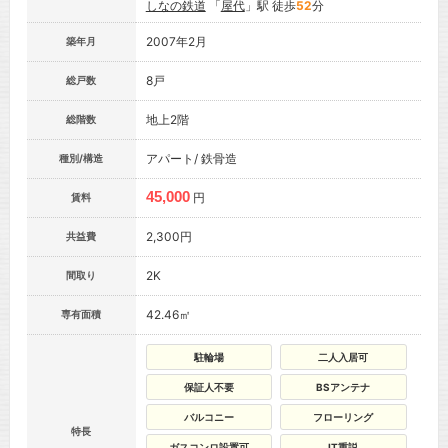
しなの鉄道
「
屋代
」駅 徒歩
52
分
2007年2月
築年月
8戸
総戸数
地上2階
総階数
アパート/ 鉄骨造
種別/構造
45,000
円
賃料
2,300円
共益費
2K
間取り
42.46㎡
専有面積
駐輪場
二人入居可
保証人不要
BSアンテナ
バルコニー
フローリング
特長
ガスコンロ設置可
IT重説