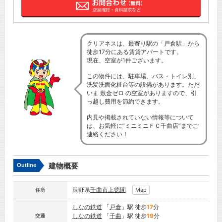
クリアネスは、最寄り駅の「戸倉駅」から
徒歩17分にある賃貸アパートです。
現在、空室が1件ございます。
この物件には、駐車場、バス・トイレ別、
洗髪洗面化粧台等の設備があります。ただ
いま 敷金ゼロ の空室がありますので、引
っ越し費用を節約できます。
内見や掲載されていない情報等について
は、お気軽に”ミニミニＦＣ千曲店”までご
連絡ください！
建物概要
Outline
長野県
千曲市
上徳間
Map
住所
しなの鉄道
「
戸倉
」駅 徒歩
17
分
しなの鉄道
「
千曲
」駅 徒歩
19
分
交通