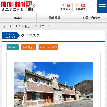
0
0
tog
ミニミニＦＣ千曲店
お気に入り
閲覧履歴
me
HOME
物件検索
お問い合わせ
ミニミニＦＣ千曲店
クリアネス
アパート
クリアネス
Apartment
敷金ゼロ
駐車場あり
バス・トイレ別