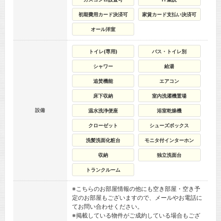
初期費用カード決済可
家賃カード支払い決済可
オール洋室
トイレ(専用)
バス・トイレ別
シャワー
給湯
追焚機能
エアコン
床下収納
室内洗濯機置場
設備
温水洗浄便座
浴室乾燥機
クローゼット
シューズボックス
洗髪洗面化粧台
モニタ付インターホン
収納
独立洗面台
トランクルーム
※こちらのお部屋情報の他にも空き部屋・空き予
定のお部屋もございますので、メールやお電話に
てお問い合わせください。
※掲載している物件がご成約している場合もござ