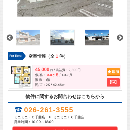
For Rent
空室情報（全
1
件）
45,000
/ 共益費：2,300円
追加
円
敷/礼：
0.0ヶ月
/
1.0ヶ月
階 数：1階
お問
間/広：2K / 42.46㎡
物件に関するお問合わせはこちらから
026-261-3555
ミニミニＦＣ千曲店
ミニミニＦＣ千曲店
営業時間：10:00～18:00