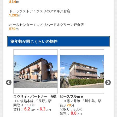
834
m
ドラックストア：クスリのアオキ戸倉店
1,202
m
ホームセンター：コメリハード＆グリーン戸倉店
579
m
築年数が同じくらいの物件
サープ
井
」駅
しなの
間取り
賃料：
ラヴリィ・パートナー A棟
ピースフルｍｅ
ＪＲ信越本線
「
長野
」駅
ＪＲ篠ノ井線
「
川中島
」駅
間取り：1LDK
徒歩
20
分
6.2
6.3
賃料：
〜
間取り：3LDK
万円
万円
8.8
賃料：
万円