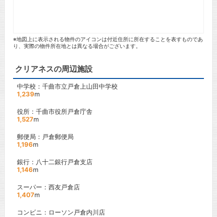
※地図上に表示される物件のアイコンは付近住所に所在することを表すものであ
り、実際の物件所在地とは異なる場合がございます。
クリアネスの周辺施設
中学校：千曲市立戸倉上山田中学校
1,239
m
役所：千曲市役所戸倉庁舎
1,527
m
郵便局：戸倉郵便局
1,196
m
銀行：八十二銀行戸倉支店
1,146
m
スーパー：西友戸倉店
1,407
m
コンビニ：ローソン戸倉内川店