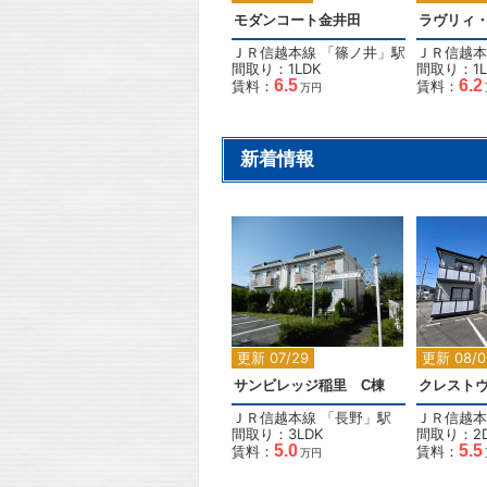
モダンコート金井田
ＪＲ信越本線
「
篠ノ井
」駅
ＪＲ信越本
間取り：1LDK
間取り：1L
6.5
6.2
賃料：
賃料：
万円
新着情報
2
更新 07/29
更新 08/0
サンビレッジ稲里 C棟
クレスト
ＪＲ信越本線
「
長野
」駅
ＪＲ信越本
間取り：3LDK
間取り：2
5.0
5.5
賃料：
賃料：
万円