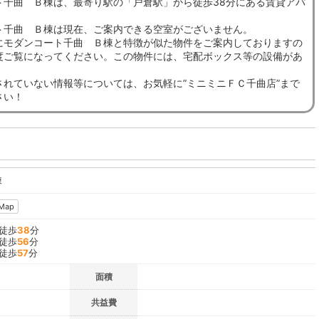
ト千曲 Ｂ棟は、最寄り駅の「戸倉駅」から徒歩38分にある賃貸アパ
ト千曲 Ｂ棟は現在、ご案内できる空室がございません。
にモダンコート千曲 Ｂ棟と特徴が似た物件をご案内しておりますの
度ご覧になってください。この物件には、宅配ボックス等の設備があ
されていない情報等については、お気軽に”ミニミニＦＣ千曲店”まで
さい！
棟
Map
 徒歩
38
分
 徒歩
56
分
 徒歩
57
分
面積
共益費