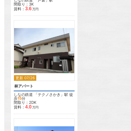
しなの鉄道
「
戸倉
」駅
間取り：3K
3.6
賃料：
万円
2
更新 07/26
林アパート
しなの鉄道
「
テクノさかき
」駅 徒
歩
15
分
間取り：2DK
4.0
賃料：
万円