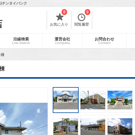
)チンタイバンク
0
0
店
お気に入り
閲覧履歴
沿線検索
運営会社
お問合わせ
Line Search
Company
Contact
Ｂ棟
棟