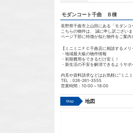
モダンコート千曲 Ｂ棟
長野県千曲市上山田にある「モダンコ
こちらの物件は、 誠に申し訳ござい
ページ下部に特徴が似た物件をご案内
【ミニミニＦＣ千曲店に相談するメリ
・地域最大級の物件情報
・初期費用をできるだけ安く！
・新生活の不安を解消できるようサポ
内見や資料請求などはお気軽に”ミニミ
TEL：026-261-3555
営業時間：10:00～18:00
地図
Map