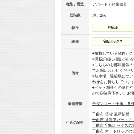
種別 / 構造
アパート / 軽量鉄骨
総階数
地上2階
特長
駐輪場
設備
宅配ボックス
※掲載している物件が
※掲載詳細に相違があ
※こちらのお部屋情報
てお問い合わせくださ
備考
※駐車場、駐輪場につ
わせをお待ちしていま
※ペット相談可の物件や
ので御注意下さい。お
モダンコート千曲 Ｂ棟
最新情報
千曲市 賃貸
最新情報一
千曲市 賃貸アパートメ
付近の物件
千曲市 宅配ボックスの
千曲市 オートロックの