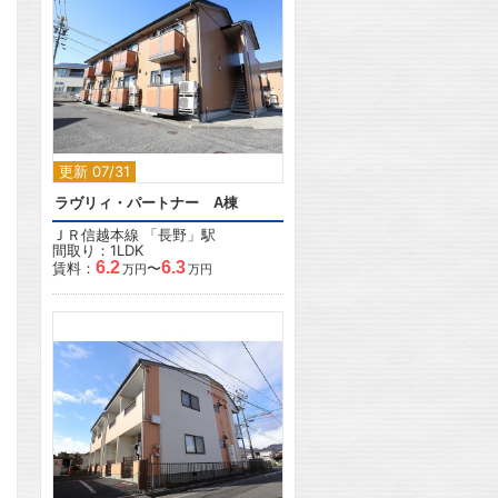
2
更新 07/31
ラヴリィ・パートナー A棟
ＪＲ信越本線
「
長野
」駅
間取り：1LDK
6.2
6.3
賃料：
〜
万円
万円
2