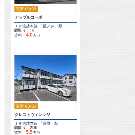
更新 08/02
アップルコーポ
ＪＲ信越本線
「
篠ノ井
」駅
間取り：1K
4.0
賃料：
万円
2
更新 08/06
クレストヴィレッジ
ＪＲ信越本線
「
長野
」駅
間取り：2DK
5.5
賃料：
万円