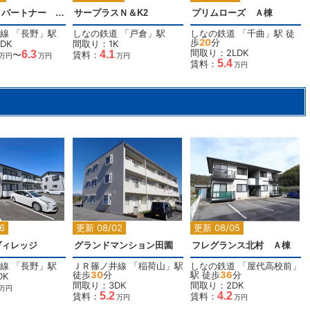
ラヴリィ・パートナー A棟
サープラスＮ＆K2
プリムローズ Ａ棟
線
「
長野
」駅
しなの鉄道
「
戸倉
」駅
しなの鉄道
「
千曲
」駅 徒
歩
20
分
DK
間取り：1K
間取り：2LDK
6.3
4.1
〜
賃料：
万円
万円
万円
5.4
賃料：
万円
2
2
2
6
更新 08/02
更新 08/05
ヴィレッジ
グランドマンション田園
フレグランス北村 Ａ棟
線
「
長野
」駅
ＪＲ篠ノ井線
「
稲荷山
」駅
しなの鉄道
「
屋代高校前
」
徒歩
30
分
駅 徒歩
36
分
DK
間取り：3DK
間取り：2DK
万円
5.2
4.2
賃料：
賃料：
万円
万円