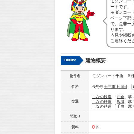
モダンコー
ートです。
モダンコー
ページ下部
で、是非一
ります。
内見や掲載
ご連絡くだ
建物概要
Outline
モダンコート千曲 Ｂ
物件名
長野県
千曲市
上山田
住所
しなの鉄道
「
戸倉
」駅
交通
しなの鉄道
「
坂城
」駅
しなの鉄道
「
千曲
」駅
間取り
0
賃料
円