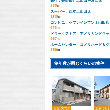
銀行：長野銀行上山田戸倉支店
830
m
スーパー：西友上山田店
1,115
m
コンビニ：セブンイレブン上山田店
676
m
ドラックストア：アメリカンドラッ
957
m
ホームセンター：コメリハード＆グ
856
m
築年数が同じくらいの物件
2
更新 07/27
更新 07/3