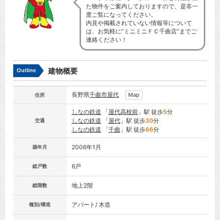
た物件をご案内しておりますので、是非一
度ご覧になってください。
内見や掲載されていない情報等について
は、お気軽に”ミニミニＦＣ千曲店”までご
連絡ください！
建物概要
Outline
長野県
千曲市
屋代
Map
住所
しなの鉄道
「
屋代高校前
」駅 徒歩
5
分
しなの鉄道
「
屋代
」駅 徒歩
30
分
交通
しなの鉄道
「
千曲
」駅 徒歩
66
分
2006年1月
築年月
6戸
総戸数
地上2階
総階数
アパート/ 木造
種別/構造