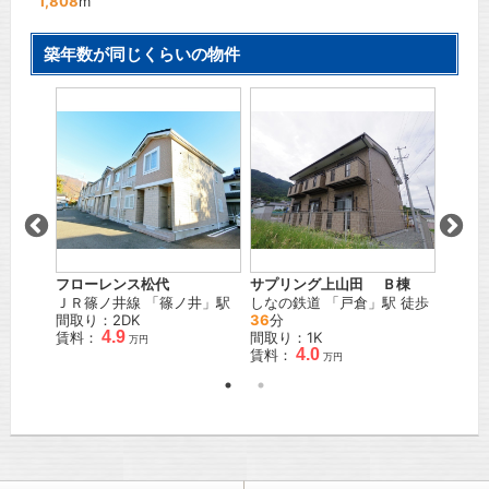
1,808
m
築年数が同じくらいの物件
フローレンス松代
サプリング上山田 Ｂ棟
チアー
ＪＲ篠ノ井線
「
篠ノ井
」駅
しなの鉄道
「
戸倉
」駅 徒歩
しなの
駅
間取り：2DK
36
分
駅 徒
4.9
賃料：
間取り：1K
間取り
万円
4.0
賃料：
賃料：
万円