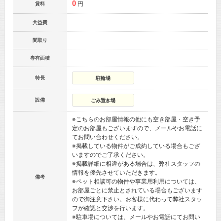
0
円
賃料
共益費
間取り
専有面積
特長
駐輪場
設備
ごみ置き場
※こちらのお部屋情報の他にも空き部屋・空き予
定のお部屋もございますので、メールやお電話に
てお問い合わせください。
※掲載している物件がご成約している場合もござ
いますのでご了承ください。
※掲載詳細に相違がある場合は、弊社スタッフの
情報を優先させていただきます。
備考
※ペット相談可の物件や事業用利用については、
お部屋ごとに禁止とされている場合もございます
ので御注意下さい。お客様に代わって弊社スタッ
フが確認と交渉を行います。
※駐車場については、メールやお電話にてお問い