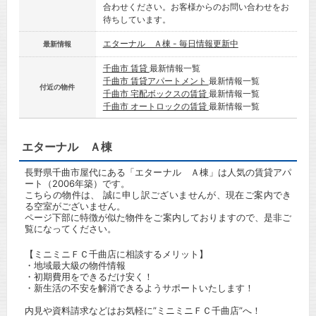
合わせください。お客様からのお問い合わせをお
待ちしています。
エターナル Ａ棟 - 毎日情報更新中
最新情報
千曲市 賃貸
最新情報一覧
千曲市 賃貸アパートメント
最新情報一覧
付近の物件
千曲市 宅配ボックスの賃貸
最新情報一覧
千曲市 オートロックの賃貸
最新情報一覧
エターナル Ａ棟
長野県千曲市屋代にある「エターナル Ａ棟」は人気の賃貸アパ
ート（2006年築）です。
こちらの物件は、 誠に申し訳ございませんが、現在ご案内でき
る空室がございません。
ページ下部に特徴が似た物件をご案内しておりますので、是非ご
覧になってください。
【ミニミニＦＣ千曲店に相談するメリット】
・地域最大級の物件情報
・初期費用をできるだけ安く！
・新生活の不安を解消できるようサポートいたします！
内見や資料請求などはお気軽に”ミニミニＦＣ千曲店”へ！