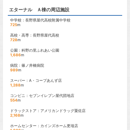
エターナル Ａ棟の周辺施設
中学校：長野県屋代高校附属中学校
725
m
高校・高専：長野県屋代高校
728
m
公園：科野の里ふれあい公園
1,686
m
病院：篠ノ井橋病院
989
m
スーパー：A・コープあんず店
1,288
m
コンビニ：セブンイレブン屋代団地店
554
m
ドラックストア：アメリカンドラッグ粟佐店
2,168
m
ホームセンター：カインズホーム更埴店