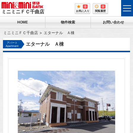
0
0
tog
ミニミニＦＣ千曲店
お気に入り
閲覧履歴
me
HOME
物件検索
お問い合わせ
ミニミニＦＣ千曲店
エターナル Ａ棟
アパート
エターナル Ａ棟
Apartment