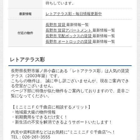
待ちしています。
レトアテラス彩 - 毎日情報更新中
最新情報
長野市 賃貸
最新情報一覧
長野市 賃貸アパートメント
最新情報一覧
付近の物件
長野市 宅配ボックスの賃貸
最新情報一覧
長野市 オートロックの賃貸
最新情報一覧
レトアテラス彩
長野県長野市篠ノ井小森にある「レトアテラス彩」は人気の賃貸
テラス（2003年築）です。
こちらの物件は、 誠に申し訳ございませんが、現在ご案内でき
る空室がございません。
ページ下部に特徴が似た物件をご案内しておりますので、是非ご
覧になってください。
【ミニミニＦＣ千曲店に相談するメリット】
・地域最大級の物件情報
・初期費用をできるだけ安く！
・新生活の不安を解消できるようサポートいたします！
内見や資料請求などはお気軽に”ミニミニＦＣ千曲店”へ！
TEL：
026-261-3555