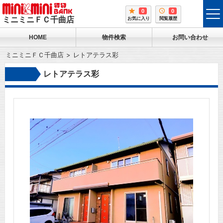
0
0
tog
ミニミニＦＣ千曲店
お気に入り
閲覧履歴
me
HOME
物件検索
お問い合わせ
ミニミニＦＣ千曲店
レトアテラス彩
レトアテラス彩