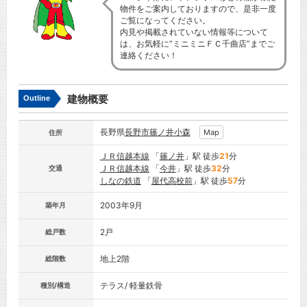
物件をご案内しておりますので、是非一度
ご覧になってください。
内見や掲載されていない情報等について
は、お気軽に”ミニミニＦＣ千曲店”までご
連絡ください！
建物概要
Outline
長野県
長野市
篠ノ井小森
Map
住所
ＪＲ信越本線
「
篠ノ井
」駅 徒歩
21
分
ＪＲ信越本線
「
今井
」駅 徒歩
32
分
交通
しなの鉄道
「
屋代高校前
」駅 徒歩
57
分
2003年9月
築年月
2戸
総戸数
地上2階
総階数
テラス/ 軽量鉄骨
種別/構造