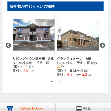
築年数が同じくらいの物件
リビングタウン三本柳 A棟
グランフィオーレ A棟
サープ
ＪＲ信越本線
「
長野
」駅
しなの鉄道
「
千曲
」駅 徒歩
しなの
駅
間取り：2LDK
27
分
15
分
7.0
賃料：
間取り：1LDK〜2LDK
間取り
万円
4.7
5.3
賃料：
〜
賃料：
万円
万円
026-261-3555
PC版