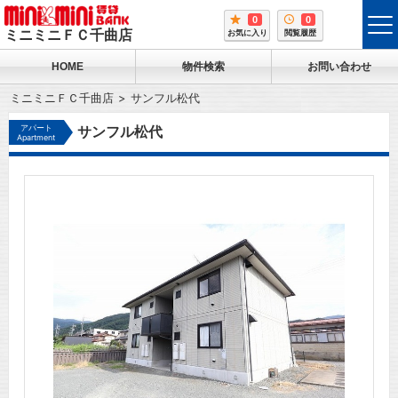
0
0
tog
ミニミニＦＣ千曲店
お気に入り
閲覧履歴
me
HOME
物件検索
お問い合わせ
ミニミニＦＣ千曲店
サンフル松代
アパート
サンフル松代
Apartment