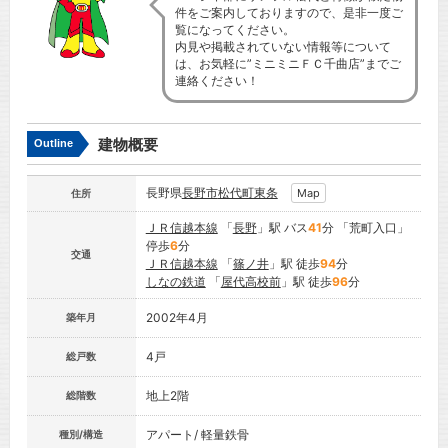
件をご案内しておりますので、是非一度ご
覧になってください。
内見や掲載されていない情報等について
は、お気軽に”ミニミニＦＣ千曲店”までご
連絡ください！
建物概要
Outline
長野県
長野市
松代町東条
Map
住所
ＪＲ信越本線
「
長野
」駅 バス
41
分 「荒町入口」
停歩
6
分
交通
ＪＲ信越本線
「
篠ノ井
」駅 徒歩
94
分
しなの鉄道
「
屋代高校前
」駅 徒歩
96
分
2002年4月
築年月
4戸
総戸数
地上2階
総階数
アパート/ 軽量鉄骨
種別/構造