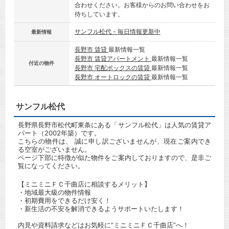
合わせください。お客様からのお問い合わせをお
待ちしています。
サンフル松代 - 毎日情報更新中
最新情報
長野市 賃貸
最新情報一覧
長野市 賃貸アパートメント
最新情報一覧
付近の物件
長野市 宅配ボックスの賃貸
最新情報一覧
長野市 オートロックの賃貸
最新情報一覧
サンフル松代
長野県長野市松代町東条にある「サンフル松代」は人気の賃貸ア
パート（2002年築）です。
こちらの物件は、 誠に申し訳ございませんが、現在ご案内でき
る空室がございません。
ページ下部に特徴が似た物件をご案内しておりますので、是非ご
覧になってください。
【ミニミニＦＣ千曲店に相談するメリット】
・地域最大級の物件情報
・初期費用をできるだけ安く！
・新生活の不安を解消できるようサポートいたします！
内見や資料請求などはお気軽に”ミニミニＦＣ千曲店”へ！