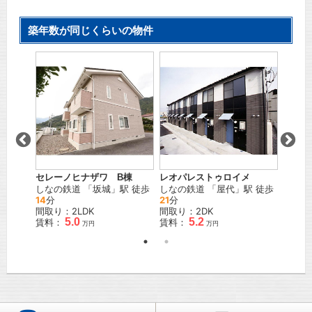
築年数が同じくらいの物件
棟
レオパレストゥロイメ
セレーノヒナザワ B棟
Surpl
さか
しなの鉄道
「
屋代
」駅 徒歩
しなの鉄道
「
坂城
」駅 徒歩
しなの
21
分
14
分
10
分
間取り：2DK
間取り：2LDK
間取り
5.2
5.0
賃料：
賃料：
賃料：
万円
万円