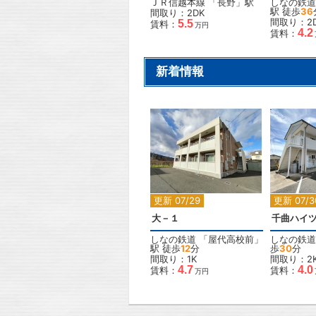
ＪＲ信越本線
「
長野
」駅
しなの鉄道
駅 徒歩
36
間取り：2DK
間取り：2
5.5
賃料：
万円
4.2
賃料：
新着情報
2
更新 07/29
更新 07/3
大－１
千曲ハイ
しなの鉄道
「
屋代高校前
」
しなの鉄道
駅 徒歩
12
分
歩
30
分
間取り：1K
間取り：2
4.7
4.0
賃料：
賃料：
万円