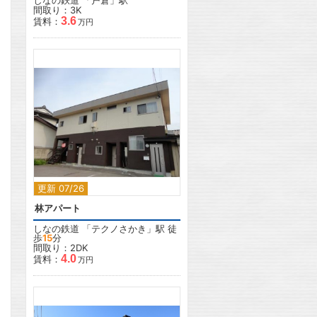
しなの鉄道
「
戸倉
」駅
間取り：3K
3.6
賃料：
万円
2
更新 07/26
林アパート
しなの鉄道
「
テクノさかき
」駅 徒
歩
15
分
間取り：2DK
4.0
賃料：
万円