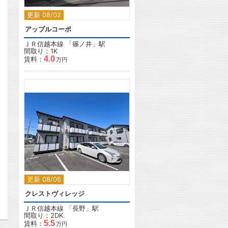
更新 08/02
アップルコーポ
ＪＲ信越本線
「
篠ノ井
」駅
間取り：1K
4.0
賃料：
万円
2
更新 08/06
クレストヴィレッジ
ＪＲ信越本線
「
長野
」駅
間取り：2DK
5.5
賃料：
万円