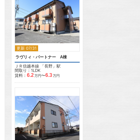
2
更新 07/31
ラヴリィ・パートナー A棟
ＪＲ信越本線
「
長野
」駅
間取り：1LDK
6.2
6.3
賃料：
〜
万円
万円
2