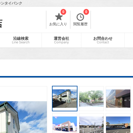
チンタイバンク
0
0
店
お気に入り
閲覧履歴
沿線検索
運営会社
お問合わせ
Line Search
Company
Contact