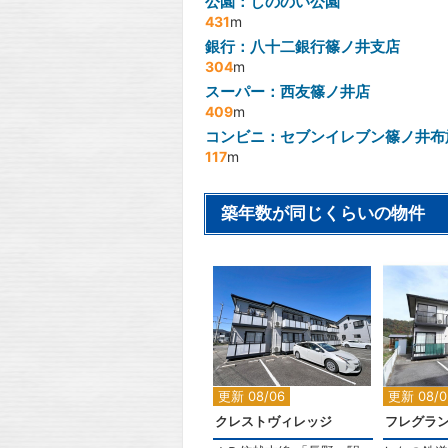
公園：しののい公園
431
m
銀行：八十二銀行篠ノ井支店
304
m
スーパー：西友篠ノ井店
409
m
コンビニ：セブンイレブン篠ノ井布
117
m
築年数が同じくらいの物件
2
更新 08/06
更新 08/0
クレストヴィレッジ
フレグラ