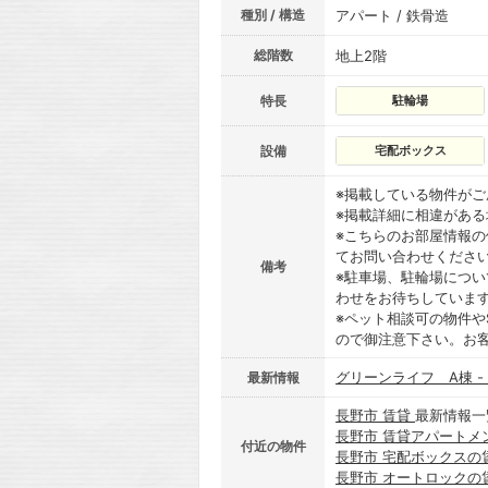
種別 / 構造
アパート / 鉄骨造
総階数
地上2階
特長
駐輪場
設備
宅配ボックス
※掲載している物件が
※掲載詳細に相違があ
※こちらのお部屋情報
てお問い合わせくださ
備考
※駐車場、駐輪場につ
わせをお待ちしていま
※ペット相談可の物件や
ので御注意下さい。お
グリーンライフ A棟 -
最新情報
長野市 賃貸
最新情報一
長野市 賃貸アパートメ
付近の物件
長野市 宅配ボックスの
長野市 オートロックの