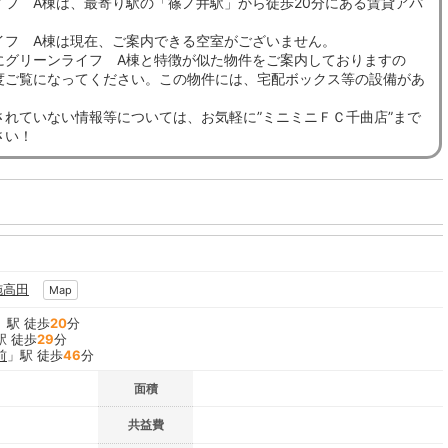
イフ A棟は、最寄り駅の「篠ノ井駅」から徒歩20分にある賃貸アパ
イフ A棟は現在、ご案内できる空室がございません。
にグリーンライフ A棟と特徴が似た物件をご案内しておりますの
度ご覧になってください。この物件には、宅配ボックス等の設備があ
されていない情報等については、お気軽に”ミニミニＦＣ千曲店”まで
さい！
施高田
Map
」駅 徒歩
20
分
駅 徒歩
29
分
前
」駅 徒歩
46
分
面積
共益費