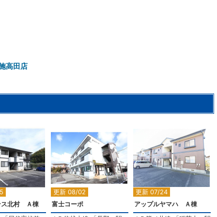
施高田店
2
2
2
5
更新 08/02
更新 07/24
ンス北村 Ａ棟
富士コーポ
アップルヤマハ Ａ棟