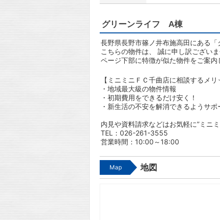
グリーンライフ A棟
長野県長野市篠ノ井布施高田にある「グ
こちらの物件は、 誠に申し訳ござい
ページ下部に特徴が似た物件をご案内
【ミニミニＦＣ千曲店に相談するメリ
・地域最大級の物件情報
・初期費用をできるだけ安く！
・新生活の不安を解消できるようサポ
内見や資料請求などはお気軽に”ミニミ
TEL：026-261-3555
営業時間：10:00～18:00
地図
Map