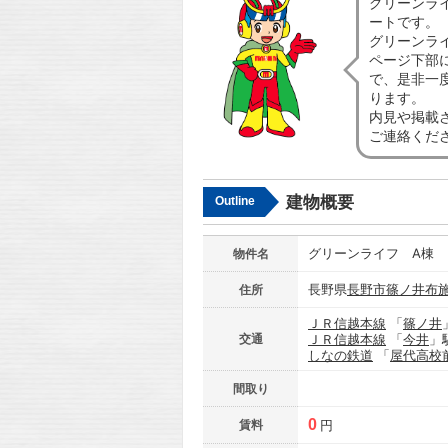
グリーンラ
ートです。
グリーンラ
ページ下部
で、是非一
ります。
内見や掲載
ご連絡くだ
建物概要
Outline
グリーンライフ A棟
物件名
長野県
長野市
篠ノ井布
住所
ＪＲ信越本線
「
篠ノ井
交通
ＪＲ信越本線
「
今井
」
しなの鉄道
「
屋代高校
間取り
0
賃料
円