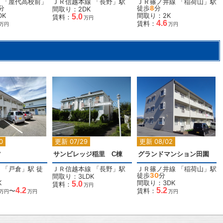
「
屋代高校前
」
ＪＲ信越本線
「
長野
」駅
ＪＲ篠ノ井線
「
稲荷山
」駅
分
徒歩
8
分
間取り：2DK
DK
間取り：2K
5.0
賃料：
万円
4.6
賃料：
万円
万円
2
2
2
2
0
更新 07/29
更新 08/02
ツ
サンビレッジ稲里 C棟
グランドマンション田園
「
戸倉
」駅 徒
ＪＲ信越本線
「
長野
」駅
ＪＲ篠ノ井線
「
稲荷山
」駅
徒歩
30
分
間取り：3LDK
K
間取り：3DK
5.0
賃料：
万円
4.2
5.2
〜
賃料：
万円
万円
万円