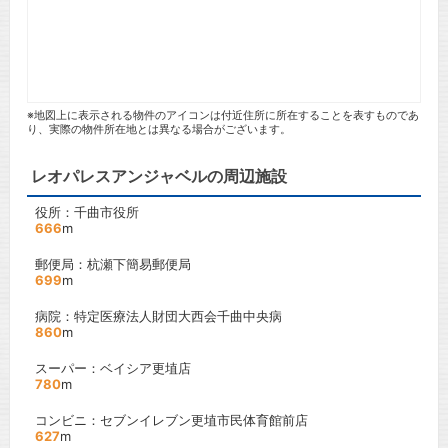
※地図上に表示される物件のアイコンは付近住所に所在することを表すものであ
り、実際の物件所在地とは異なる場合がございます。
レオパレスアンジャベルの周辺施設
役所：千曲市役所
666
m
郵便局：杭瀬下簡易郵便局
699
m
病院：特定医療法人財団大西会千曲中央病
860
m
スーパー：ベイシア更埴店
780
m
コンビニ：セブンイレブン更埴市民体育館前店
627
m