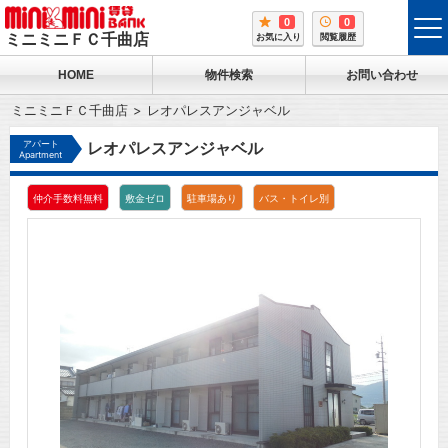
0
0
tog
ミニミニＦＣ千曲店
お気に入り
閲覧履歴
me
HOME
物件検索
お問い合わせ
ミニミニＦＣ千曲店
レオパレスアンジャベル
アパート
レオパレスアンジャベル
Apartment
仲介手数料無料
敷金ゼロ
駐車場あり
バス・トイレ別