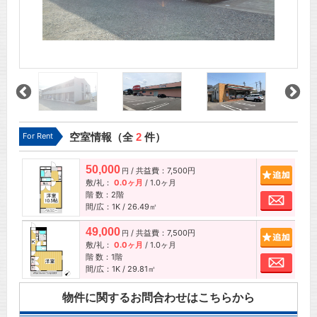
For Rent
空室情報（全
2
件）
50,000
/ 共益費：7,500円
追加
円
敷/礼：
0.0ヶ月
/
1.0ヶ月
階 数：2階
お問
間/広：1K / 26.49㎡
49,000
/ 共益費：7,500円
追加
円
敷/礼：
0.0ヶ月
/
1.0ヶ月
階 数：1階
お問
間/広：1K / 29.81㎡
物件に関するお問合わせはこちらから