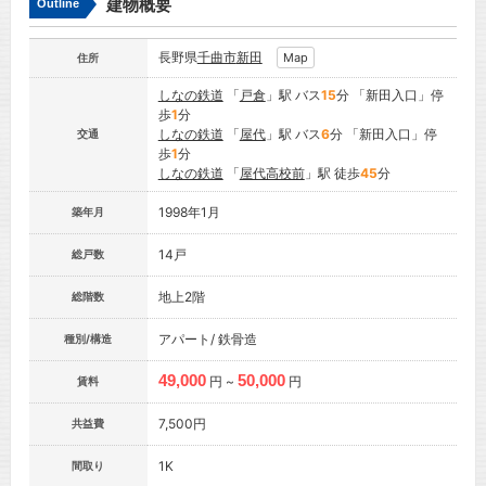
建物概要
Outline
長野県
千曲市
新田
Map
住所
しなの鉄道
「
戸倉
」駅 バス
15
分 「新田入口」停
歩
1
分
しなの鉄道
「
屋代
」駅 バス
6
分 「新田入口」停
交通
歩
1
分
しなの鉄道
「
屋代高校前
」駅 徒歩
45
分
1998年1月
築年月
14戸
総戸数
地上2階
総階数
アパート/ 鉄骨造
種別/構造
49,000
50,000
円 ~
円
賃料
7,500円
共益費
1K
間取り