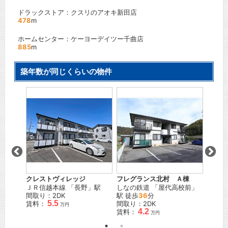
ドラックストア：クスリのアオキ新田店
478
m
ホームセンター：ケーヨーデイツー千曲店
885
m
築年数が同じくらいの物件
アッ
」駅
ＪＲ信
間取り
賃料：
クレストヴィレッジ
フレグランス北村 Ａ棟
ＪＲ信越本線
「
長野
」駅
しなの鉄道
「
屋代高校前
」
間取り：2DK
駅 徒歩
36
分
5.5
賃料：
間取り：2DK
万円
4.2
賃料：
万円