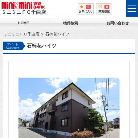
0
0
tog
ミニミニＦＣ千曲店
お気に入り
閲覧履歴
me
HOME
物件検索
お問い合わせ
ミニミニＦＣ千曲店
石楠花ハイツ
アパート
石楠花ハイツ
Apartment