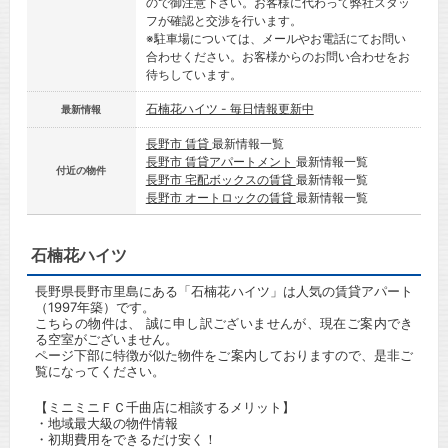
ので御注意下さい。お客様に代わって弊社スタッ
フが確認と交渉を行います。
※駐車場については、メールやお電話にてお問い
合わせください。お客様からのお問い合わせをお
待ちしています。
石楠花ハイツ - 毎日情報更新中
最新情報
長野市 賃貸
最新情報一覧
長野市 賃貸アパートメント
最新情報一覧
付近の物件
長野市 宅配ボックスの賃貸
最新情報一覧
長野市 オートロックの賃貸
最新情報一覧
石楠花ハイツ
長野県長野市里島にある「石楠花ハイツ」は人気の賃貸アパート
（1997年築）です。
こちらの物件は、 誠に申し訳ございませんが、現在ご案内でき
る空室がございません。
ページ下部に特徴が似た物件をご案内しておりますので、是非ご
覧になってください。
【ミニミニＦＣ千曲店に相談するメリット】
・地域最大級の物件情報
・初期費用をできるだけ安く！