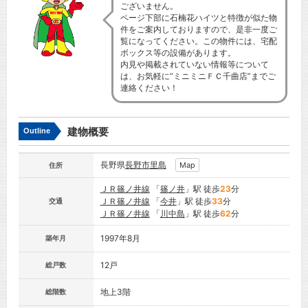
ございません。
ページ下部に石楠花ハイツと特徴が似た物
件をご案内しておりますので、是非一度ご
覧になってください。この物件には、宅配
ボックス等の設備があります。
内見や掲載されていない情報等について
は、お気軽に”ミニミニＦＣ千曲店”までご
連絡ください！
建物概要
Outline
長野県
長野市
里島
Map
住所
ＪＲ篠ノ井線
「
篠ノ井
」駅 徒歩
23
分
ＪＲ篠ノ井線
「
今井
」駅 徒歩
33
分
交通
ＪＲ篠ノ井線
「
川中島
」駅 徒歩
62
分
1997年8月
築年月
12戸
総戸数
地上3階
総階数