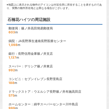
※地図上に表示される物件のアイコンは付近住所に所在することを表すものであ
り、実際の物件所在地とは異なる場合がございます。
石楠花ハイツの周辺施設
郵便局：篠ノ井高田簡易郵便局
603
m
病院：JA長野厚生連南長野医療センター
1,098
m
銀行：長野信用金庫篠ノ井支店
1,137
m
スーパー：デリシア篠ノ井東店
992
m
コンビニ：セブンイレブン長野里島店
188
m
ドラックストア：ウエルシア長野篠ノ井布施高田店
575
m
ホームセンター：綿半スーパーセンター川中島店
999
m