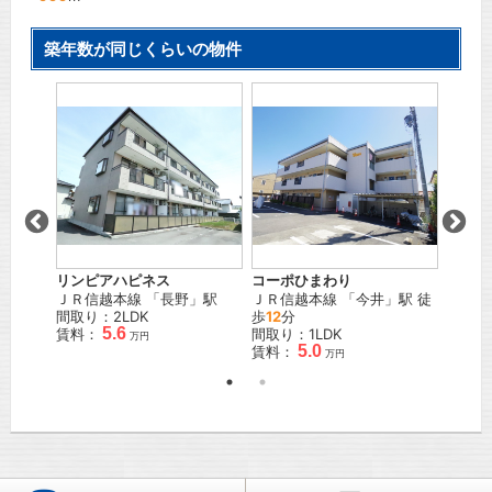
築年数が同じくらいの物件
Ｎ棟
リンピアハピネス
コーポひまわり
グラン
駅
ＪＲ信越本線
「
長野
」駅
ＪＲ信越本線
「
今井
」駅 徒
ＪＲ篠
間取り：2LDK
歩
12
分
徒歩
3
5.6
賃料：
間取り：1LDK
間取り
万円
5.0
賃料：
賃料：
万円