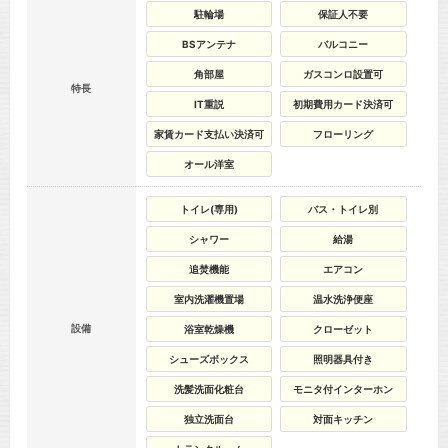
駐輪場
保証人不要
BSアンテナ
バルコニー
角部屋
ガスコンロ設置可
特長
IT重説
初期費用カード決済可
家賃カード支払い決済可
フローリング
オール洋室
トイレ(専用)
バス・トイレ別
シャワー
給湯
追焚機能
エアコン
室内洗濯機置場
温水洗浄便座
設備
浴室乾燥機
クローゼット
シューズボックス
照明器具付き
洗髪洗面化粧台
モニタ付インターホン
独立洗面台
対面キッチン