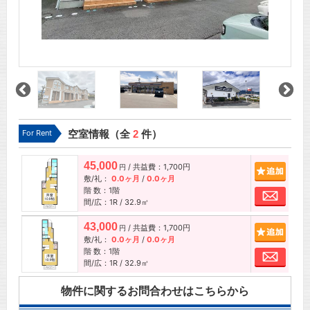
For Rent
空室情報（全
2
件）
45,000
/ 共益費：1,700円
追加
円
敷/礼：
0.0ヶ月
/
0.0ヶ月
階 数：1階
お問
間/広：1R / 32.9㎡
43,000
/ 共益費：1,700円
追加
円
敷/礼：
0.0ヶ月
/
0.0ヶ月
階 数：1階
お問
間/広：1R / 32.9㎡
物件に関するお問合わせはこちらから