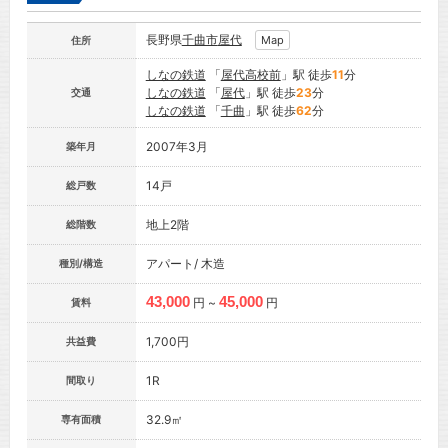
長野県
千曲市
屋代
Map
住所
しなの鉄道
「
屋代高校前
」駅 徒歩
11
分
しなの鉄道
「
屋代
」駅 徒歩
23
分
交通
しなの鉄道
「
千曲
」駅 徒歩
62
分
2007年3月
築年月
14戸
総戸数
地上2階
総階数
アパート/ 木造
種別/構造
43,000
45,000
円 ~
円
賃料
1,700円
共益費
1R
間取り
32.9㎡
専有面積