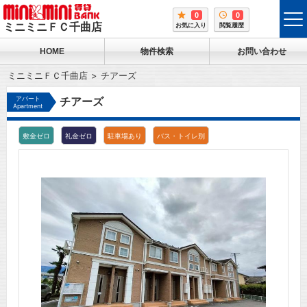
0
0
tog
ミニミニＦＣ千曲店
お気に入り
閲覧履歴
me
HOME
物件検索
お問い合わせ
ミニミニＦＣ千曲店
チアーズ
アパート
チアーズ
Apartment
敷金ゼロ
礼金ゼロ
駐車場あり
バス・トイレ別