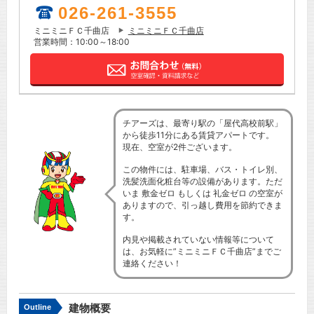
026-261-3555
ミニミニＦＣ千曲店
ミニミニＦＣ千曲店
営業時間：10:00～18:00
チアーズは、最寄り駅の「屋代高校前駅」
から徒歩11分にある賃貸アパートです。
現在、空室が2件ございます。
この物件には、駐車場、バス・トイレ別、
洗髪洗面化粧台等の設備があります。ただ
いま 敷金ゼロ もしくは 礼金ゼロ の空室が
ありますので、引っ越し費用を節約できま
す。
内見や掲載されていない情報等について
は、お気軽に”ミニミニＦＣ千曲店”までご
連絡ください！
建物概要
Outline