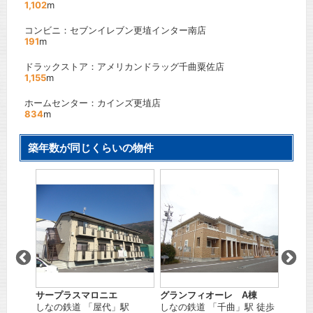
1,102
m
コンビニ：セブンイレブン更埴インター南店
191
m
ドラックストア：アメリカンドラッグ千曲粟佐店
1,155
m
ホームセンター：カインズ更埴店
834
m
築年数が同じくらいの物件
タウン
レイン
駅
しなの
5
分
間取り
賃料：
サープラスマロニエ
グランフィオーレ A棟
しなの鉄道
「
屋代
」駅
しなの鉄道
「
千曲
」駅 徒歩