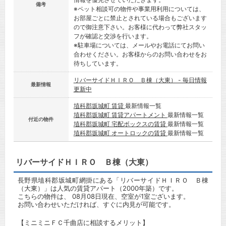
備考
※ペット相談可の物件や事業用利用については、
お部屋ごとに禁止とされている場合もございます
ので御注意下さい。お客様に代わって弊社スタッ
フが確認と交渉を行います。
※駐車場については、メールやお電話にてお問い
合わせください。お客様からのお問い合わせをお
待ちしています。
リバーサイドＨＩＲＯ Ｂ棟（大東） - 毎日情報
最新情報
更新中
埴科郡坂城町 賃貸
最新情報一覧
埴科郡坂城町 賃貸アパートメント
最新情報一覧
付近の物件
埴科郡坂城町 宅配ボックスの賃貸
最新情報一覧
埴科郡坂城町 オートロックの賃貸
最新情報一覧
リバーサイドＨＩＲＯ Ｂ棟（大東）
長野県埴科郡坂城町網掛にある「リバーサイドＨＩＲＯ Ｂ棟
（大東）」は人気の賃貸アパート（2000年築）です。
こちらの物件は、 08月08日現在、空室が1室ございます。
お問い合わせいただければ、すぐに内見が可能です。
【ミニミニＦＣ千曲店に相談するメリット】