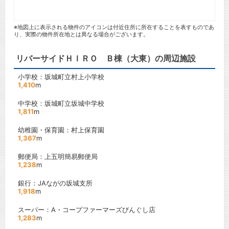
※地図上に表示される物件のアイコンは付近住所に所在することを表すものであ
り、実際の物件所在地とは異なる場合がございます。
リバーサイドＨＩＲＯ Ｂ棟（大東）の周辺施設
小学校：坂城町立村上小学校
1,410
m
中学校：坂城町立坂城中学校
1,811
m
幼稚園・保育園：村上保育園
1,367
m
郵便局：上五明簡易郵便局
1,238
m
銀行：JAながの坂城支所
1,918
m
スーパー：A・コープファーマーズびんぐし店
1,283
m