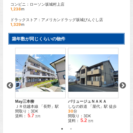
コンビニ：ローソン坂城村上店
1,238
m
ドラックストア：アメリカンドラッグ坂城びんぐし店
1,329
m
築年数が同じくらいの物件
棟
パイン
さか
ＪＲ信
間取り
賃料：
May三本柳
バリュージュＮＡＫＡ
ＪＲ信越本線
「
長野
」駅
しなの鉄道
「
屋代
」駅 徒歩
間取り：3DK
30
分
5.7
賃料：
間取り：3DK
万円
5.2
賃料：
万円