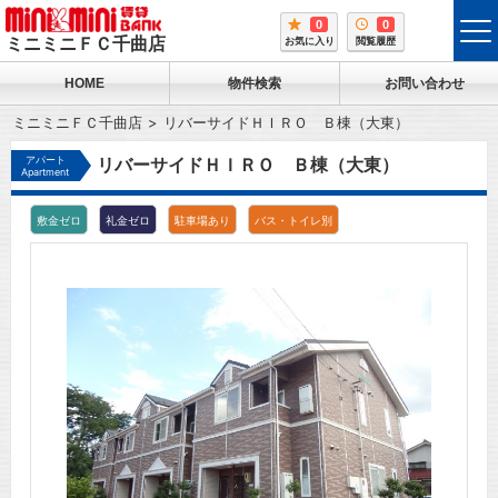
0
0
tog
ミニミニＦＣ千曲店
お気に入り
閲覧履歴
me
HOME
物件検索
お問い合わせ
ミニミニＦＣ千曲店
リバーサイドＨＩＲＯ Ｂ棟（大東）
アパート
リバーサイドＨＩＲＯ Ｂ棟（大東）
Apartment
敷金ゼロ
礼金ゼロ
駐車場あり
バス・トイレ別