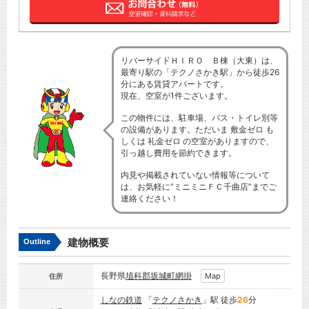
リバーサイドＨＩＲＯ Ｂ棟（大東）は、
最寄り駅の「テクノさかき駅」から徒歩26
分にある賃貸アパートです。
現在、空室が1件ございます。
この物件には、駐車場、バス・トイレ別等
の設備があります。ただいま 敷金ゼロ も
しくは 礼金ゼロ の空室がありますので、
引っ越し費用を節約できます。
内見や掲載されていない情報等について
は、お気軽に”ミニミニＦＣ千曲店”までご
連絡ください！
建物概要
Outline
長野県
埴科郡坂城町
網掛
Map
住所
しなの鉄道
「
テクノさかき
」駅 徒歩
26
分