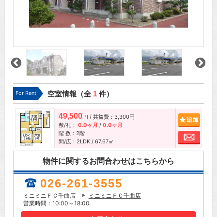
For Rent
空室情報（全
1
件）
49,500
/ 共益費：3,300円
追加
円
敷/礼：
0.0ヶ月
/
0.0ヶ月
階 数：2階
お問
間/広：2LDK / 67.67㎡
物件に関するお問合わせはこちらから
026-261-3555
ミニミニＦＣ千曲店
ミニミニＦＣ千曲店
営業時間：10:00～18:00