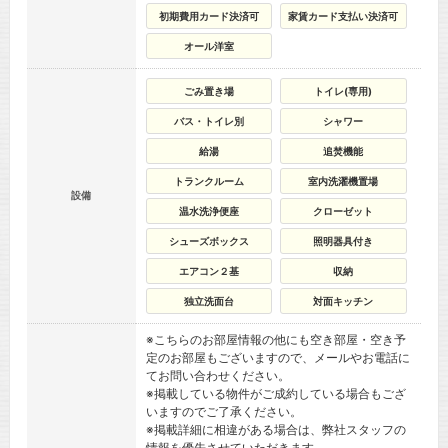
初期費用カード決済可
家賃カード支払い決済可
オール洋室
ごみ置き場
トイレ(専用)
バス・トイレ別
シャワー
給湯
追焚機能
トランクルーム
室内洗濯機置場
設備
温水洗浄便座
クローゼット
シューズボックス
照明器具付き
エアコン２基
収納
独立洗面台
対面キッチン
※こちらのお部屋情報の他にも空き部屋・空き予
定のお部屋もございますので、メールやお電話に
てお問い合わせください。
※掲載している物件がご成約している場合もござ
いますのでご了承ください。
※掲載詳細に相違がある場合は、弊社スタッフの
情報を優先させていただきます。