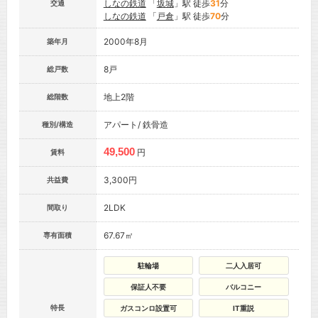
しなの鉄道
「
坂城
」駅 徒歩
31
分
交通
しなの鉄道
「
戸倉
」駅 徒歩
70
分
2000年8月
築年月
8戸
総戸数
地上2階
総階数
アパート/ 鉄骨造
種別/構造
49,500
円
賃料
3,300円
共益費
2LDK
間取り
67.67㎡
専有面積
駐輪場
二人入居可
保証人不要
バルコニー
特長
ガスコンロ設置可
IT重説